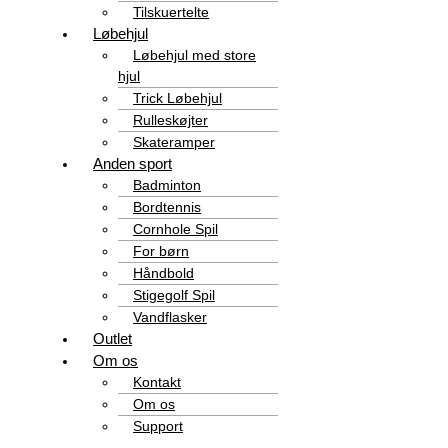
Tilskuertelte
Løbehjul
Løbehjul med store
hjul
Trick Løbehjul
Rulleskøjter
Skateramper
Anden sport
Badminton
Bordtennis
Cornhole Spil
For børn
Håndbold
Stigegolf Spil
Vandflasker
Outlet
Om os
Kontakt
Om os
Support