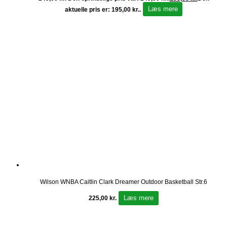
Læs mere
aktuelle pris er: 195,00 kr..
Wilson WNBA Caitlin Clark Dreamer Outdoor Basketball Str.6
Læs mere
225,00
kr.