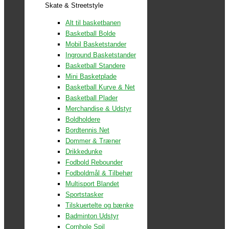
Skate & Streetstyle
Alt til basketbanen
Basketball Bolde
Mobil Basketstander
Inground Basketstander
Basketball Standere
Mini Basketplade
Basketball Kurve & Net
Basketball Plader
Merchandise & Udstyr
Boldholdere
Bordtennis Net
Dommer & Træner
Drikkedunke
Fodbold Rebounder
Fodboldmål & Tilbehør
Multisport Blandet
Sportstasker
Tilskuertelte og bænke
Badminton Udstyr
Cornhole Spil