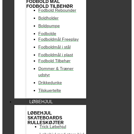
FODBOLD MÅL
FODBOLD TILBEHØR
Fodbold Rebounder
Boldholder
Boldpumpe
Fodbolde
Fodboldmål Freeplay
Fodboldmål i stål
Fodboldmål i plast
Fodbold Tilbehør
Dommer & Træner
udstyr
Drikkedunke
Tilskuertelte
LØBEHJUL
LØBEHJUL
SKATEBOARDS
RULLESKØJTER
Trick Løbehjul