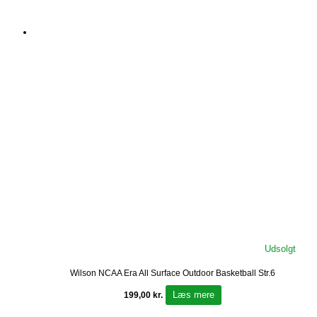
Udsolgt
Wilson NCAA Era All Surface Outdoor Basketball Str.6
Læs mere
199,00
kr.