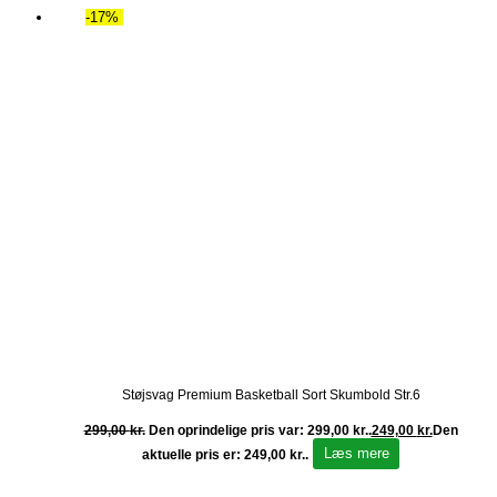
-17%
Støjsvag Premium Basketball Sort Skumbold Str.6
299,00
kr.
Den oprindelige pris var: 299,00 kr..
249,00
kr.
Den
Læs mere
aktuelle pris er: 249,00 kr..