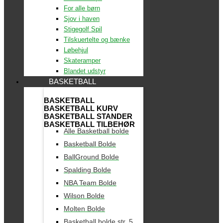
For alle børn
Sjov i haven
Stigegolf Spil
Tilskuertelte og bænke
Løbehjul
Skateramper
Blandet udstyr
BASKETBALL
BASKETBALL
BASKETBALL KURV
BASKETBALL STANDER
BASKETBALL TILBEHØR
Alle Basketball bolde
Basketball Bolde
BallGround Bolde
Spalding Bolde
NBA Team Bolde
Wilson Bolde
Molten Bolde
Basketball bolde str. 5