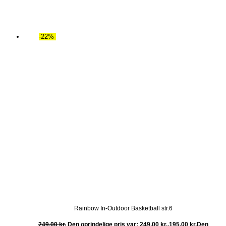
-22%
Rainbow In-Outdoor Basketball str.6
249,00
kr.
Den oprindelige pris var: 249,00 kr..
195,00
kr.
Den