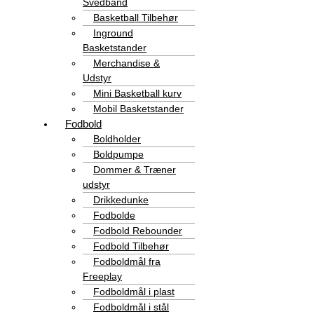
Svedbånd
Basketball Tilbehør
Inground
Basketstander
Merchandise &
Udstyr
Mini Basketball kurv
Mobil Basketstander
Fodbold
Boldholder
Boldpumpe
Dommer & Træner
udstyr
Drikkedunke
Fodbolde
Fodbold Rebounder
Fodbold Tilbehør
Fodboldmål fra
Freeplay
Fodboldmål i plast
Fodboldmål i stål