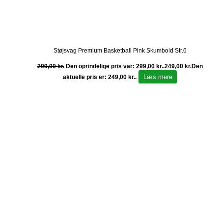
Støjsvag Premium Basketball Pink Skumbold Str.6
299,00
kr.
Den oprindelige pris var: 299,00 kr..
249,00
kr.
Den
Læs mere
aktuelle pris er: 249,00 kr..