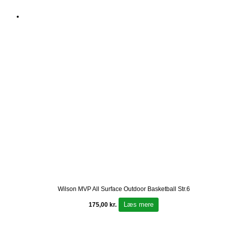
Wilson MVP All Surface Outdoor Basketball Str.6
Læs mere
175,00
kr.