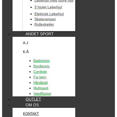
Løbehjul med store hjul
3 hjulet Løbehjul
Elektrisk Løbehjul
Skateramper
Rulleskøjter
ANDET SPORT
A-J
K-Å
Badminton
Bordtennis
Cornhole
For børn
Håndbold
Multisport
Vandflasker
OUTLET
OM OS
KONTAKT