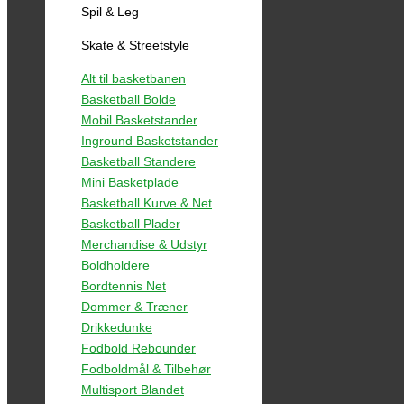
Spil & Leg
Skate & Streetstyle
Alt til basketbanen
Basketball Bolde
Mobil Basketstander
Inground Basketstander
Basketball Standere
Mini Basketplade
Basketball Kurve & Net
Basketball Plader
Merchandise & Udstyr
Boldholdere
Bordtennis Net
Dommer & Træner
Drikkedunke
Fodbold Rebounder
Fodboldmål & Tilbehør
Multisport Blandet