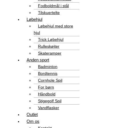
Fodboldmål i stål
Tilskuertelte
Løbehjul
Løbehjul med store
hjul
Trick Løbehjul
Rulleskøjter
Skateramper
Anden sport
Badminton
Bordtennis
Cornhole Spil
For børn
Håndbold
Stigegolf Spil
Vandflasker
Outlet
Om os