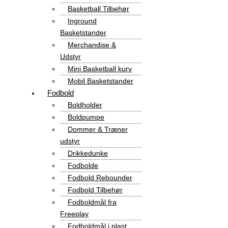
Basketball Tilbehør
Inground
Basketstander
Merchandise &
Udstyr
Mini Basketball kurv
Mobil Basketstander
Fodbold
Boldholder
Boldpumpe
Dommer & Træner
udstyr
Drikkedunke
Fodbolde
Fodbold Rebounder
Fodbold Tilbehør
Fodboldmål fra
Freeplay
Fodboldmål i plast