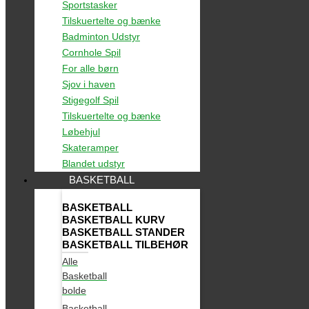
Sportstasker
Tilskuertelte og bænke
Badminton Udstyr
Cornhole Spil
For alle børn
Sjov i haven
Stigegolf Spil
Tilskuertelte og bænke
Løbehjul
Skateramper
Blandet udstyr
BASKETBALL
BASKETBALL
BASKETBALL KURV
BASKETBALL STANDER
BASKETBALL TILBEHØR
Alle
Basketball
bolde
Basketball