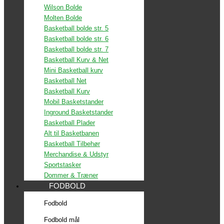
Wilson Bolde
Molten Bolde
Basketball bolde str. 5
Basketball bolde str. 6
Basketball bolde str. 7
Basketball Kurv & Net
Mini Basketball kurv
Basketball Net
Basketball Kurv
Mobil Basketstander
Inground Basketstander
Basketball Plader
Alt til Basketbanen
Basketball Tilbehør
Merchandise & Udstyr
Sportstasker
Dommer & Træner
FODBOLD
Fodbold
Fodbold mål