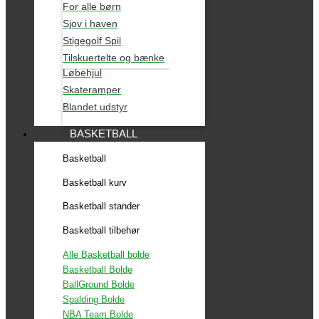
For alle børn
Sjov i haven
Stigegolf Spil
Tilskuertelte og bænke
Løbehjul
Skateramper
Blandet udstyr
BASKETBALL
Basketball
Basketball kurv
Basketball stander
Basketball tilbehør
Alle Basketball bolde
Basketball Bolde
BallGround Bolde
Spalding Bolde
NBA Team Bolde