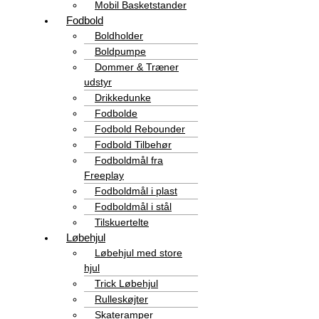
Mobil Basketstander
Fodbold
Boldholder
Boldpumpe
Dommer & Træner
udstyr
Drikkedunke
Fodbolde
Fodbold Rebounder
Fodbold Tilbehør
Fodboldmål fra
Freeplay
Fodboldmål i plast
Fodboldmål i stål
Tilskuertelte
Løbehjul
Løbehjul med store
hjul
Trick Løbehjul
Rulleskøjter
Skateramper