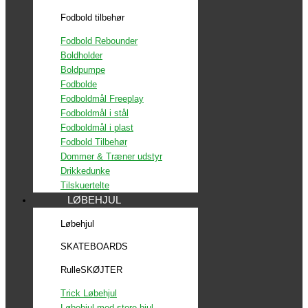
Fodbold tilbehør
Fodbold Rebounder
Boldholder
Boldpumpe
Fodbolde
Fodboldmål Freeplay
Fodboldmål i stål
Fodboldmål i plast
Fodbold Tilbehør
Dommer & Træner udstyr
Drikkedunke
Tilskuertelte
LØBEHJUL
Løbehjul
SKATEBOARDS
RulleSKØJTER
Trick Løbehjul
Løbehjul med store hjul