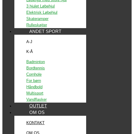
3 hjulet Løbehjul
Elektrisk Løbehjul
Skateramper
Rulleskøjter
ANDET SPORT
A-J
K-Å
Badminton
Bordtennis
Cornhole
For børn
Håndbold
Multisport
Vandflasker
OUTLET
OM OS
KONTAKT
OM OS