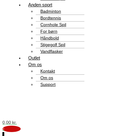
Anden sport
Badminton
Bordtennis
Cornhole Spil
For børn
Håndbold
Stigegolf Spil
Vandflasker
Outlet
Om os
Kontakt
Om os
Support
0,00
kr.
0