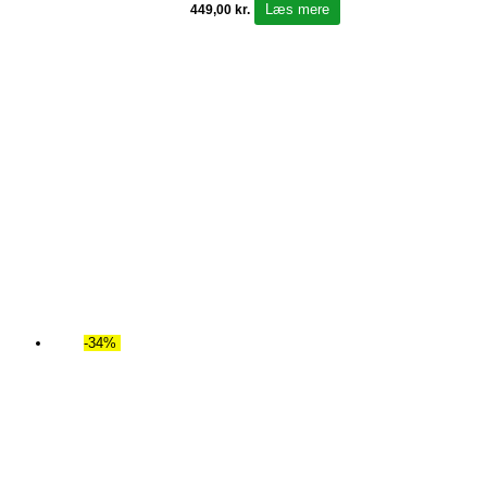
Læs mere
449,00
kr.
-34%