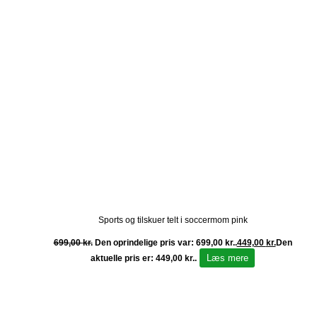
Sports og tilskuer telt i soccermom pink
699,00
kr.
Den oprindelige pris var: 699,00 kr..
449,00
kr.
Den
Læs mere
aktuelle pris er: 449,00 kr..