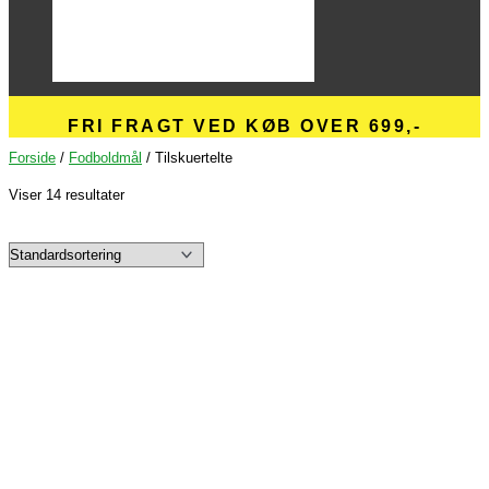
FRI FRAGT VED KØB OVER 699,-
Forside
/
Fodboldmål
/ Tilskuertelte
Viser 14 resultater