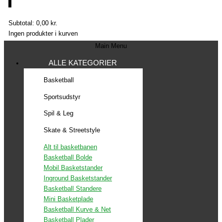
0
Subtotal:
0,00
kr.
Ingen produkter i kurven
Main Menu
ALLE KATEGORIER
Basketball
Sportsudstyr
Spil & Leg
Skate & Streetstyle
Alt til basketbanen
Basketball Bolde
Mobil Basketstander
Inground Basketstander
Basketball Standere
Mini Basketplade
Basketball Kurve & Net
Basketball Plader