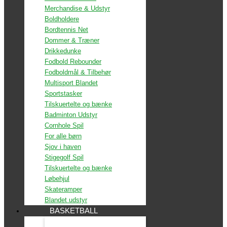
Merchandise & Udstyr
Boldholdere
Bordtennis Net
Dommer & Træner
Drikkedunke
Fodbold Rebounder
Fodboldmål & Tilbehør
Multisport Blandet
Sportstasker
Tilskuertelte og bænke
Badminton Udstyr
Cornhole Spil
For alle børn
Sjov i haven
Stigegolf Spil
Tilskuertelte og bænke
Løbehjul
Skateramper
Blandet udstyr
BASKETBALL