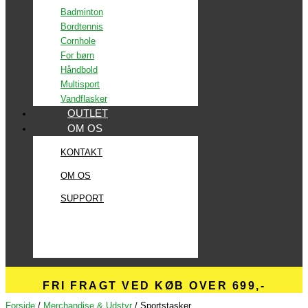
Badminton
Bordtennis
Cornhole
For børn
Håndbold
Multisport
Vandflasker
OUTLET
OM OS
KONTAKT
OM OS
SUPPORT
FRI FRAGT VED KØB OVER 699,-
Forside
/
Merchandise & Udstyr
/ Sportstasker