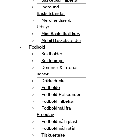
Basketball Tilbehør
Inground
Basketstander
Merchandise &
Udstyr
Mini Basketball kurv
Mobil Basketstander
Fodbold
Boldholder
Boldpumpe
Dommer & Træner
udstyr
Drikkedunke
Fodbolde
Fodbold Rebounder
Fodbold Tilbehør
Fodboldmål fra
Freeplay
Fodboldmål i plast
Fodboldmål i stål
Tilskuertelte