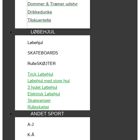
Dommer & Træner udstyr
Drikkedunke
Tilskuertelte
LØBEHJUL
Løbehjul
SKATEBOARDS
RulleSKØJTER
Trick Løbehjul
Løbehjul med store hjul
3 hjulet Løbehjul
Elektrisk Løbehjul
Skateramper
Rulleskøjter
ANDET SPORT
A-J
K-Å