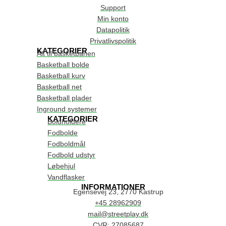
Support
Min konto
Datapolitik
Privatlivspolitik
KATEGORIER
Alt til basketbanen
Basketball bolde
Basketball kurv
Basketball net
Basketball plader
Inground systemer
KATEGORIER
Boldholdere
Fodbolde
Fodboldmål
Fodbold udstyr
Løbehjul
Vandflasker
INFORMATIONER
Egensevej 23, 2770 Kastrup
+45 28962909
mail@streetplay.dk
CVR: 27085687