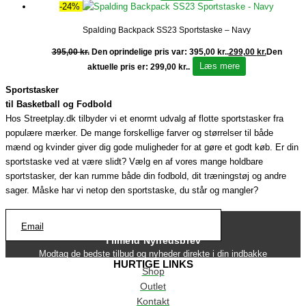
-24%
Spalding Backpack SS23 Sportstaske – Navy
395,00
kr.
Den oprindelige pris var: 395,00 kr..
299,00
kr.
Den
Læs mere
aktuelle pris er: 299,00 kr..
Sportstasker
til Basketball og Fodbold
Hos Streetplay.dk tilbyder vi et enormt udvalg af flotte sportstasker fra
populære mærker. De mange forskellige farver og størrelser til både
mænd og kvinder giver dig gode muligheder for at gøre et godt køb. Er din
sportstaske ved at være slidt? Vælg en af vores mange holdbare
sportstasker, der kan rumme både din fodbold, dit træningstøj og andre
sager. Måske har vi netop den sportstaske, du står og mangler?
Email
Tilmeld Nyhedsbrev
Modtag de bedste tilbud og nyheder direkte i din indbakke
HURTIGE LINKS
Shop
Outlet
Kontakt