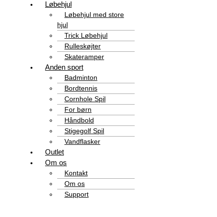
Løbehjul
Løbehjul med store
hjul
Trick Løbehjul
Rulleskøjter
Skateramper
Anden sport
Badminton
Bordtennis
Cornhole Spil
For børn
Håndbold
Stigegolf Spil
Vandflasker
Outlet
Om os
Kontakt
Om os
Support