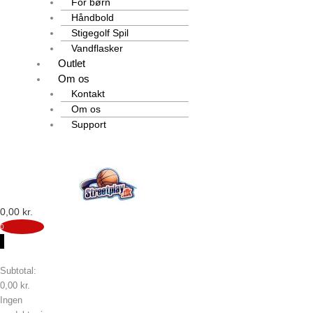
For børn
Håndbold
Stigegolf Spil
Vandflasker
Outlet
Om os
Kontakt
Om os
Support
0,00
kr.
0
0
Subtotal:
0,00
kr.
Ingen