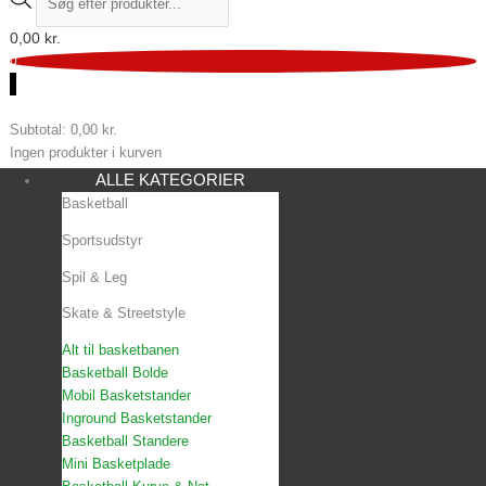
0,00
kr.
0
0
Subtotal:
0,00
kr.
Ingen produkter i kurven
ALLE KATEGORIER
Basketball
Sportsudstyr
Spil & Leg
Skate & Streetstyle
Alt til basketbanen
Basketball Bolde
Mobil Basketstander
Inground Basketstander
Basketball Standere
Mini Basketplade