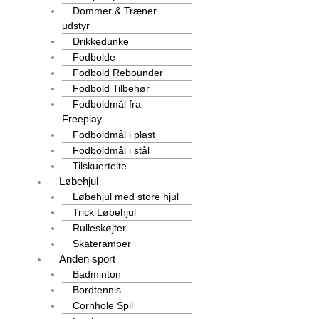
Dommer & Træner
udstyr
Drikkedunke
Fodbolde
Fodbold Rebounder
Fodbold Tilbehør
Fodboldmål fra
Freeplay
Fodboldmål i plast
Fodboldmål i stål
Tilskuertelte
Løbehjul
Løbehjul med store hjul
Trick Løbehjul
Rulleskøjter
Skateramper
Anden sport
Badminton
Bordtennis
Cornhole Spil