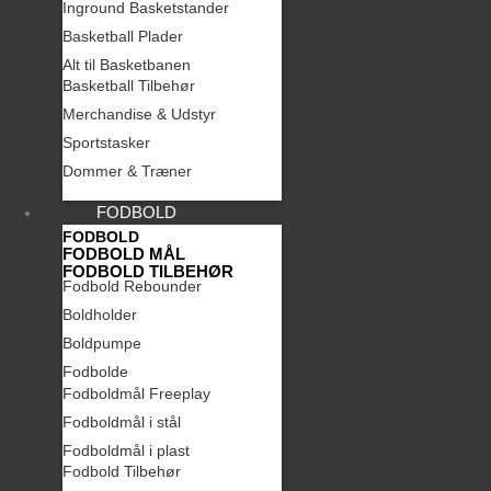
Inground Basketstander
Basketball Plader
Alt til Basketbanen
Basketball Tilbehør
Merchandise & Udstyr
Sportstasker
Dommer & Træner
FODBOLD
FODBOLD
FODBOLD MÅL
FODBOLD TILBEHØR
Fodbold Rebounder
Boldholder
Boldpumpe
Fodbolde
Fodboldmål Freeplay
Fodboldmål i stål
Fodboldmål i plast
Fodbold Tilbehør