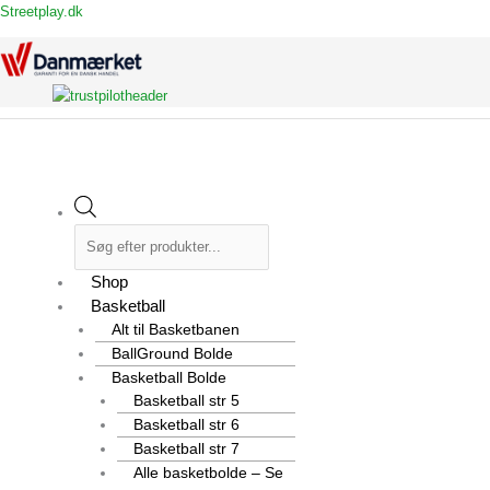
Gå
Flyout
Products
Products
Products
Main
Streetplay.dk
til
Menu
search
search
search
Menu
indholdet
Shop
Basketball
Alt til Basketbanen
BallGround Bolde
Basketball Bolde
Basketball str 5
Basketball str 6
Basketball str 7
Alle basketbolde – Se