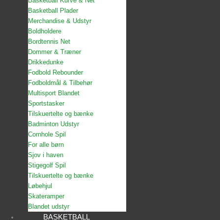
Basketball Kurve & Net
Basketball Plader
Merchandise & Udstyr
Boldholdere
Bordtennis Net
Dommer & Træner
Drikkedunke
Fodbold Rebounder
Fodboldmål & Tilbehør
Multisport Blandet
Sportstasker
Tilskuertelte og bænke
Badminton Udstyr
Cornhole Spil
For alle børn
Sjov i haven
Stigegolf Spil
Tilskuertelte og bænke
Løbehjul
Skateramper
Blandet udstyr
BASKETBALL