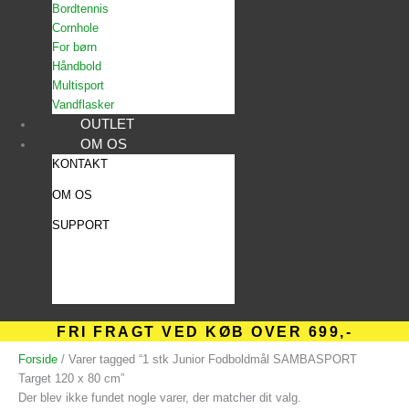
Bordtennis
Cornhole
For børn
Håndbold
Multisport
Vandflasker
OUTLET
OM OS
KONTAKT
OM OS
SUPPORT
FRI FRAGT VED KØB OVER 699,-
Forside
/ Varer tagged “1 stk Junior Fodboldmål SAMBASPORT
Target 120 x 80 cm”
Der blev ikke fundet nogle varer, der matcher dit valg.