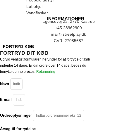
Løbehjul
Vandflasker
INFORMATIONER
Egensevej 23, 2770 Kastrup
+45 28962909
mail@streetplay.dk
CVR: 27085687
FORTRYD KØB
FORTRYD DIT KØB
Udfyld venligst formularen herunder for at fortryde dit køb
indenfor 14 dage. Er din ordre over 14 dage, bedes du
benytte denne proces;
Returnering
Navn
E-mail
Ordreoplysninger
Årsag til fortrydelse