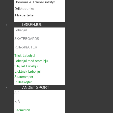
Dommer & Træner udstyr
Drikkedunke
Tilskuertelte
LØBEHJUL
Løbehjul
SKATEBOARDS
RulleSKØJTER
Trick Løbehjul
Løbehjul med store hjul
3 hjulet Løbehjul
Elektrisk Løbehjul
Skateramper
Rulleskøjter
ANDET SPORT
A-J
K-Å
Badminton