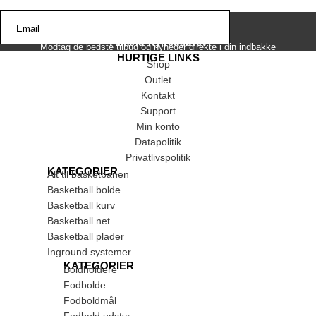
Email
Tilmeld Nyhedsbrev
Modtag de bedste tilbud og nyheder direkte i din indbakke
HURTIGE LINKS
Shop
Outlet
Kontakt
Support
Min konto
Datapolitik
Privatlivspolitik
KATEGORIER
Alt til basketbanen
Basketball bolde
Basketball kurv
Basketball net
Basketball plader
Inground systemer
KATEGORIER
Boldholdere
Fodbolde
Fodboldmål
Fodbold udstyr