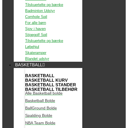
Tilskuertelte og bænke
Badminton Udstyr
Cornhole Spil
For alle børn
Sjov i haven
Stigegolf Spil
Tilskuertelte og bænke
Løbehjul
Skateramper
Blandet udstyr
BASKETBALL
BASKETBALL
BASKETBALL KURV
BASKETBALL STANDER
BASKETBALL TILBEHØR
Alle Basketball bolde
Basketball Bolde
BallGround Bolde
Spalding Bolde
NBA Team Bolde