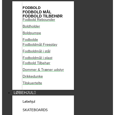
FODBOLD
FODBOLD MÅL
FODBOLD TILBEHØR
Fodbold Rebounder
Boldholder
Boldpumpe
Fodbolde
Fodboldmål Freeplay
Fodboldmål i stål
Fodboldmål i plast
Fodbold Tilbehør
Dommer & Træner udstyr
Drikkedunke
Tilskuertelte
LØBEHJUL
Løbehjul
SKATEBOARDS