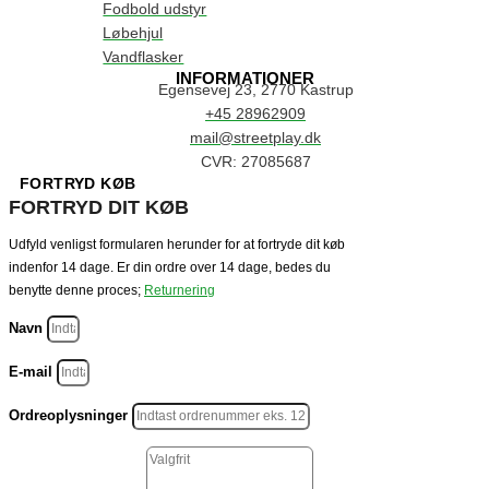
Fodbold udstyr
Løbehjul
Vandflasker
INFORMATIONER
Egensevej 23, 2770 Kastrup
+45 28962909
mail@streetplay.dk
CVR: 27085687
FORTRYD KØB
FORTRYD DIT KØB
Udfyld venligst formularen herunder for at fortryde dit køb
indenfor 14 dage. Er din ordre over 14 dage, bedes du
benytte denne proces;
Returnering
Navn
E-mail
Ordreoplysninger