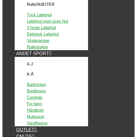
RulleSKØJTER
Trick Løbehjul
Løbehjul med store hjul
3 hjulet Løbehjul
Elektrisk Løbehjul
Skateramper
Rulleskøjter
ANDET SPORT
A-J
K-Å
Badminton
Bordtennis
Cornhole
For børn
Håndbold
Multisport
Vandflasker
OUTLET
OM OS