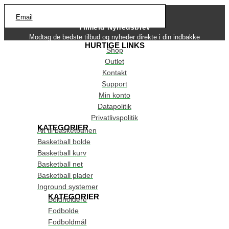
Email
Tilmeld Nyhedsbrev
Modtag de bedste tilbud og nyheder direkte i din indbakke
HURTIGE LINKS
Shop
Outlet
Kontakt
Support
Min konto
Datapolitik
Privatlivspolitik
KATEGORIER
Alt til basketbanen
Basketball bolde
Basketball kurv
Basketball net
Basketball plader
Inground systemer
KATEGORIER
Boldholdere
Fodbolde
Fodboldmål