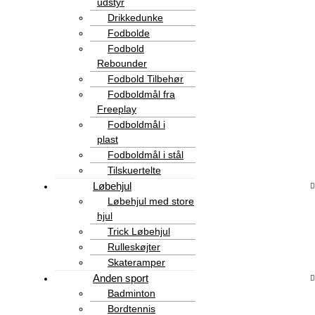
udstyr
Drikkedunke
Fodbolde
Fodbold
Rebounder
Fodbold Tilbehør
Fodboldmål fra
Freeplay
Fodboldmål i
plast
Fodboldmål i stål
Tilskuertelte
Løbehjul
Løbehjul med store
hjul
Trick Løbehjul
Rulleskøjter
Skateramper
Anden sport
Badminton
Bordtennis