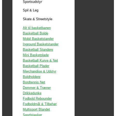
Sportsudstyr
Spil & Leg
Skate & Streetstyle
Alt til basketbanen
Basketball Bolde
Mobil Basketstander
Inground Basketstander
Basketball Standere
Mini Basketplade
Basketball Kurve & Net
Basketball Plader
Merchandise & Udstyr
Boldholdere
Bordtennis Net
Dommer & Træner
Drikkedunke
Fodbold Rebounder
Fodboldmål & Tilbehør
Multisport Blandet
Sportstasker