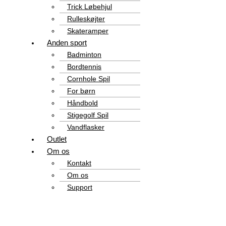
Trick Løbehjul
Rulleskøjter
Skateramper
Anden sport
Badminton
Bordtennis
Cornhole Spil
For børn
Håndbold
Stigegolf Spil
Vandflasker
Outlet
Om os
Kontakt
Om os
Support