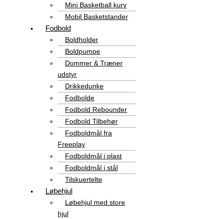
Mini Basketball kurv
Mobil Basketstander
Fodbold
Boldholder
Boldpumpe
Dommer & Træner
udstyr
Drikkedunke
Fodbolde
Fodbold Rebounder
Fodbold Tilbehør
Fodboldmål fra
Freeplay
Fodboldmål i plast
Fodboldmål i stål
Tilskuertelte
Løbehjul
Løbehjul med store
hjul