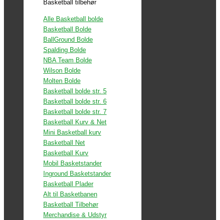
Basketball tilbehør
Alle Basketball bolde
Basketball Bolde
BallGround Bolde
Spalding Bolde
NBA Team Bolde
Wilson Bolde
Molten Bolde
Basketball bolde str. 5
Basketball bolde str. 6
Basketball bolde str. 7
Basketball Kurv & Net
Mini Basketball kurv
Basketball Net
Basketball Kurv
Mobil Basketstander
Inground Basketstander
Basketball Plader
Alt til Basketbanen
Basketball Tilbehør
Merchandise & Udstyr