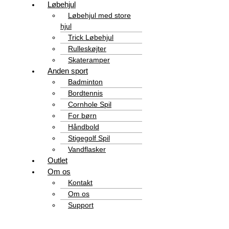
Løbehjul
Løbehjul med store
hjul
Trick Løbehjul
Rulleskøjter
Skateramper
Anden sport
Badminton
Bordtennis
Cornhole Spil
For børn
Håndbold
Stigegolf Spil
Vandflasker
Outlet
Om os
Kontakt
Om os
Support