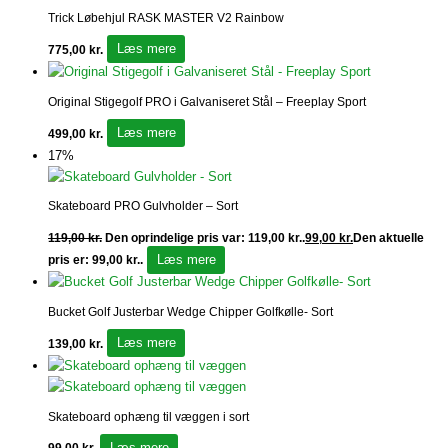
Trick Løbehjul RASK MASTER V2 Rainbow
Læs mere
775,00
kr.
Original Stigegolf PRO i Galvaniseret Stål – Freeplay Sport
Læs mere
499,00
kr.
17%
Skateboard PRO Gulvholder – Sort
119,00
kr.
Den oprindelige pris var: 119,00 kr..
99,00
kr.
Den aktuelle
Læs mere
pris er: 99,00 kr..
Bucket Golf Justerbar Wedge Chipper Golfkølle- Sort
Læs mere
139,00
kr.
Skateboard ophæng til væggen i sort
Læs mere