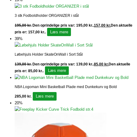
3 stk Fodboldholder ORGANIZER i stål
195,00
kr.
Den oprindelige pris var: 195,00 kr..
157,00
kr.
Den aktuelle
Læs mere
pris er: 157,00 kr..
39%
Løbehjuls Holder SkateOnWall i Sort Stål
139,00
kr.
Den oprindelige pris var: 139,00 kr..
85,00
kr.
Den aktuelle
Læs mere
pris er: 85,00 kr..
NBA Logoman Mini Basketball Plade med Dunkekurv og Bold
Læs mere
285,00
kr.
20%