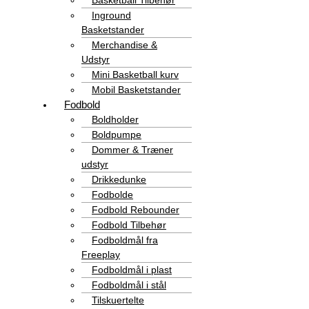
Basketball Tilbehør
Inground
Basketstander
Merchandise &
Udstyr
Mini Basketball kurv
Mobil Basketstander
Fodbold
Boldholder
Boldpumpe
Dommer & Træner
udstyr
Drikkedunke
Fodbolde
Fodbold Rebounder
Fodbold Tilbehør
Fodboldmål fra
Freeplay
Fodboldmål i plast
Fodboldmål i stål
Tilskuertelte