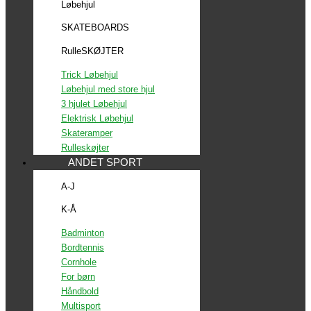
Løbehjul
SKATEBOARDS
RulleSKØJTER
Trick Løbehjul
Løbehjul med store hjul
3 hjulet Løbehjul
Elektrisk Løbehjul
Skateramper
Rulleskøjter
ANDET SPORT
A-J
K-Å
Badminton
Bordtennis
Cornhole
For børn
Håndbold
Multisport