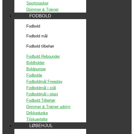
Sportstasker
Dommer & Træner
FODBOLD
Fodbold
Fodbold mål
Fodbold tilbehør
Fodbold Rebounder
Boldholder
Boldpumpe
Fodbolde
Fodboldmål Freeplay
Fodboldmål i stål
Fodboldmål i plast
Fodbold Tilbehør
Dommer & Træner udstyr
Drikkedunke
Tilskuertelte
LØBEHJUL