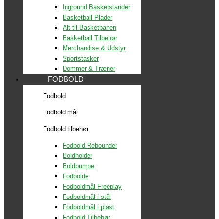
Inground Basketstander
Basketball Plader
Alt til Basketbanen
Basketball Tilbehør
Merchandise & Udstyr
Sportstasker
Dommer & Træner
FODBOLD
Fodbold
Fodbold mål
Fodbold tilbehør
Fodbold Rebounder
Boldholder
Boldpumpe
Fodbolde
Fodboldmål Freeplay
Fodboldmål i stål
Fodboldmål i plast
Fodbold Tilbehør