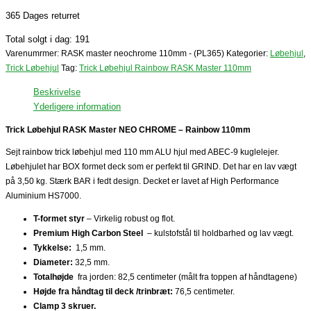
365 Dages returret
Total solgt i dag: 191
Varenumrmer:
RASK master neochrome 110mm - (PL365)
Kategorier:
Løbehjul
,
Trick Løbehjul
Tag:
Trick Løbehjul Rainbow RASK Master 110mm
Beskrivelse
Yderligere information
Trick Løbehjul RASK Master NEO CHROME – Rainbow 110mm
Sejt rainbow trick løbehjul med 110 mm ALU hjul med ABEC-9 kuglelejer.
Løbehjulet har BOX formet deck som er perfekt til GRIND. Det har en lav vægt
på 3,50 kg. Stærk BAR i fedt design. Decket er lavet af High Performance
Aluminium HS7000.
T-formet styr
– Virkelig robust og flot.
Premium High Carbon Steel
– kulstofstål til holdbarhed og lav vægt.
Tykkelse:
1,5 mm.
Diameter
:
32,5 mm.
Totalhøjde
fra jorden: 82,5 centimeter (målt fra toppen af ​håndtagene)
Højde fra håndtag til deck /trinbræt:
76,5 centimeter.
Clamp 3 skruer.