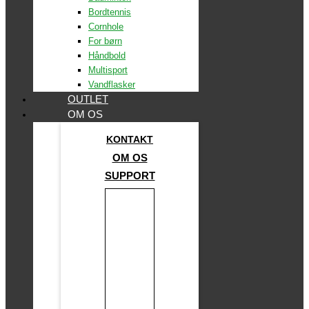
Bordtennis
Cornhole
For børn
Håndbold
Multisport
Vandflasker
OUTLET
OM OS
KONTAKT
OM OS
SUPPORT