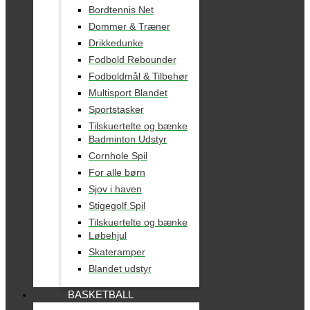
Bordtennis Net
Dommer & Træner
Drikkedunke
Fodbold Rebounder
Fodboldmål & Tilbehør
Multisport Blandet
Sportstasker
Tilskuertelte og bænke
Badminton Udstyr
Cornhole Spil
For alle børn
Sjov i haven
Stigegolf Spil
Tilskuertelte og bænke
Løbehjul
Skateramper
Blandet udstyr
BASKETBALL