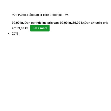
MAFIA Soft Håndtag til Trick Løbehjul – V5
99,00
kr.
Den oprindelige pris var: 99,00 kr..
59,00
kr.
Den aktuelle pris
Læs mere
er: 59,00 kr..
20%