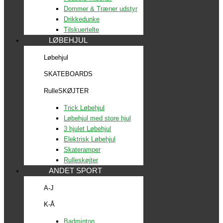
Dommer & Træner udstyr
Drikkedunke
Tilskuertelte
LØBEHJUL
Løbehjul
SKATEBOARDS
RulleSKØJTER
Trick Løbehjul
Løbehjul med store hjul
3 hjulet Løbehjul
Elektrisk Løbehjul
Skateramper
Rulleskøjter
ANDET SPORT
A-J
K-Å
Badminton