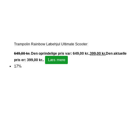
Trampolin Rainbow Løbehjul Ultimate Scooter
649,00
kr.
Den oprindelige pris var: 649,00 kr..
399,00
kr.
Den aktuelle
Læs mere
pris er: 399,00 kr..
17%
Fri fragt