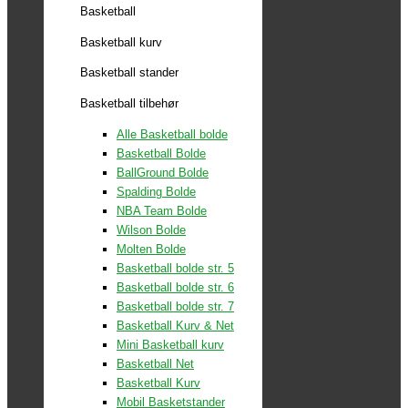
Basketball
Basketball kurv
Basketball stander
Basketball tilbehør
Alle Basketball bolde
Basketball Bolde
BallGround Bolde
Spalding Bolde
NBA Team Bolde
Wilson Bolde
Molten Bolde
Basketball bolde str. 5
Basketball bolde str. 6
Basketball bolde str. 7
Basketball Kurv & Net
Mini Basketball kurv
Basketball Net
Basketball Kurv
Mobil Basketstander