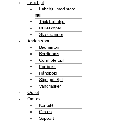
Løbehjul
Løbehjul med store
hjul
Trick Løbehjul
Rulleskøjter
Skateramper
Anden sport
Badminton
Bordtennis
Cornhole Spil
For børn
Håndbold
Stigegolf Spil
Vandflasker
Outlet
Om os
Kontakt
Om os
Support