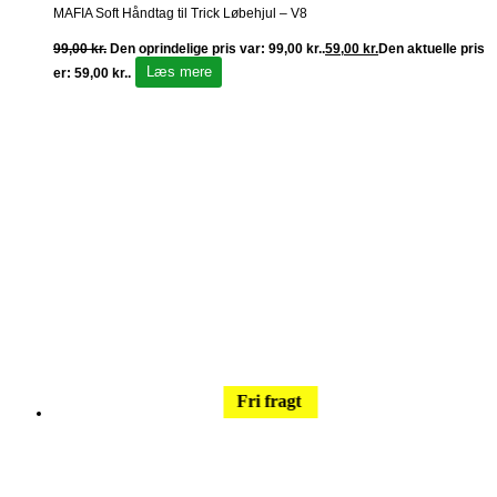
MAFIA Soft Håndtag til Trick Løbehjul – V8
99,00
kr.
Den oprindelige pris var: 99,00 kr..
59,00
kr.
Den aktuelle pris
Læs mere
er: 59,00 kr..
Fri fragt