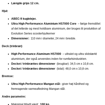
Længde grips 12 cm.
Hjul:
ABEC-9 kuglelejer.
Ultra High Performance Aluminium HS7000 Core
– fælge fremstillet
af det letteste og mest holdbare aluminium, der bruges til produktion af
Evolution Series scooterhjulkerner
Dimensioner:
110 mm i diameter, 24 mm i bredde.
Deck (trinbræt)
High Performance Aluminum HS7000
– ultralet og ultra slidstærkt
aluminium, der også anvendes inden for rumfartsindustrien.
Decket / trinbrættes dimensioner
(brugbar): 34,5 cm x 10,8 cm.
Decket / trinbrættes dimensioner
(total): 48,0 cm x 10,8 cm.
Bremse:
Ultra High Performance Mangan stål
– giver høj hårdhed og
fremragende varmeafledning Mangan stål.
Andre parametre:
Maksimal tilladt vægt:
100 kg.