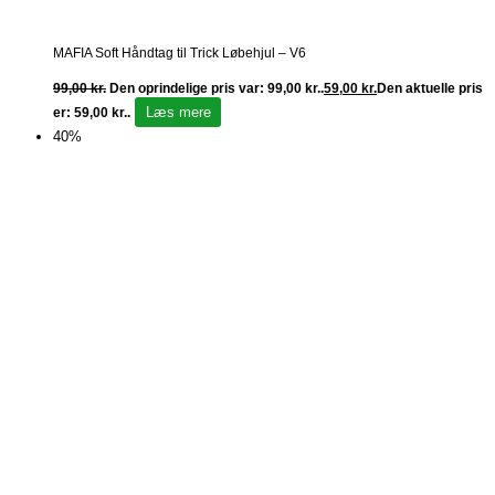
MAFIA Soft Håndtag til Trick Løbehjul – V6
99,00
kr.
Den oprindelige pris var: 99,00 kr..
59,00
kr.
Den aktuelle pris
Læs mere
er: 59,00 kr..
40%