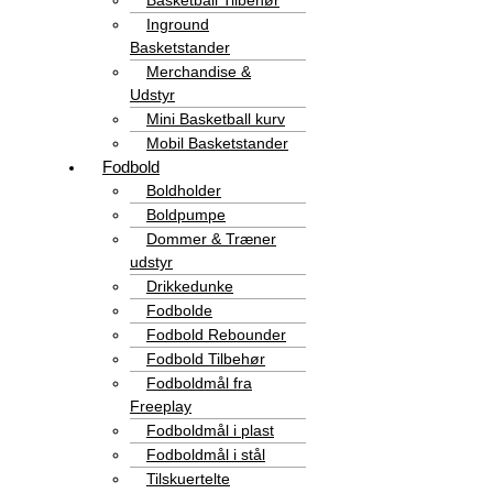
Basketball Tilbehør
Inground
Basketstander
Merchandise &
Udstyr
Mini Basketball kurv
Mobil Basketstander
Fodbold
Boldholder
Boldpumpe
Dommer & Træner
udstyr
Drikkedunke
Fodbolde
Fodbold Rebounder
Fodbold Tilbehør
Fodboldmål fra
Freeplay
Fodboldmål i plast
Fodboldmål i stål
Tilskuertelte