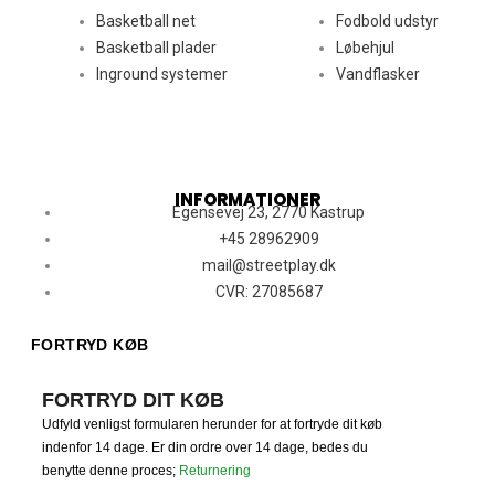
Basketball net
Fodbold udstyr
Basketball plader
Løbehjul
Inground systemer
Vandflasker
INFORMATIONER
Egensevej 23, 2770 Kastrup
+45 28962909
mail@streetplay.dk
CVR: 27085687
FORTRYD KØB
FORTRYD DIT KØB
Udfyld venligst formularen herunder for at fortryde dit køb
indenfor 14 dage. Er din ordre over 14 dage, bedes du
benytte denne proces;
Returnering