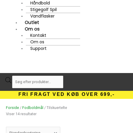
Håndbold
Stigegolf Spil
Vandflasker
Outlet
Om os
Kontakt
Om os
Support
Products
search
FRI FRAGT VED KØB OVER 699,-
Forside
/
Fodboldmål
/ Tilskuertelte
Viser 14 resultater