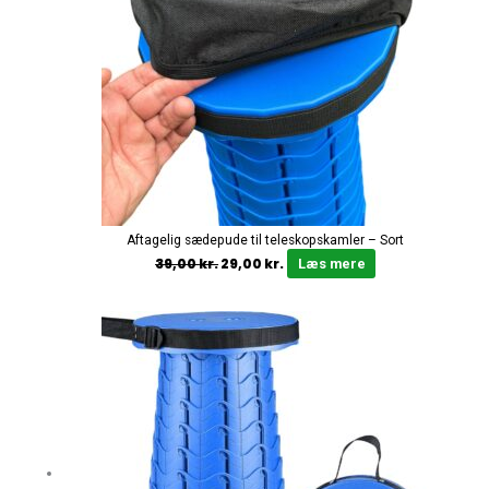
Aftagelig sædepude til teleskopskamler – Sort
39,00
kr.
29,00
kr.
Læs mere