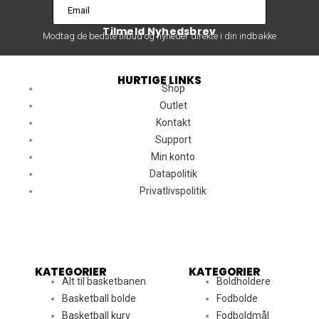
Email
Tilmeld Nyhedsbrev
Modtag de bedste tilbud og nyheder direkte i din indbakke
HURTIGE LINKS
Shop
Outlet
Kontakt
Support
Min konto
Datapolitik
Privatlivspolitik
KATEGORIER
KATEGORIER
Alt til basketbanen
Boldholdere
Basketball bolde
Fodbolde
Basketball kurv
Fodboldmål