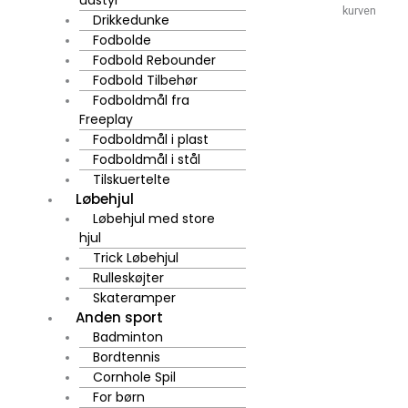
udstyr
kurven
Drikkedunke
Fodbolde
Fodbold Rebounder
Fodbold Tilbehør
Fodboldmål fra
Freeplay
Fodboldmål i plast
Fodboldmål i stål
Tilskuertelte
Løbehjul
Løbehjul med store
hjul
Trick Løbehjul
Rulleskøjter
Skateramper
Anden sport
Badminton
Bordtennis
Cornhole Spil
For børn