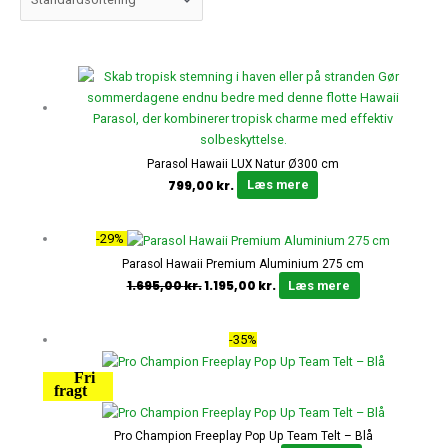
Parasol Hawaii LUX Natur Ø300 cm
799,00
kr.
Læs mere
Den
Den
-29%
oprindelige
aktuelle
Parasol Hawaii Premium Aluminium 275 cm
pris
pris
1.695,00
kr.
1.195,00
kr.
Læs mere
var:
er:
1.695,00 kr..
1.195,00 kr..
Den
Den
-35%
oprindelige
aktuelle
Fri
pris
pris
fragt
var:
er:
1.695,00 kr..
1.095,00 kr..
Pro Champion Freeplay Pop Up Team Telt – Blå