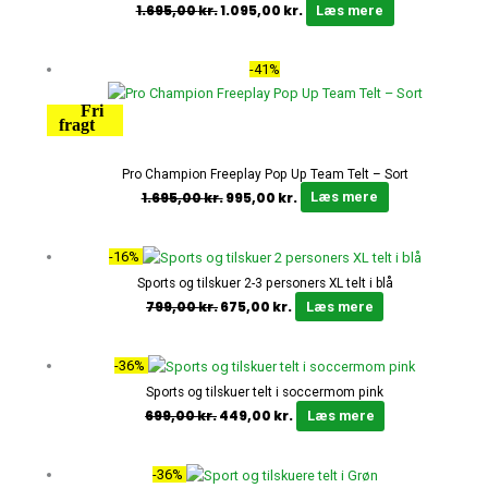
1.695,00
kr.
1.095,00
kr.
Læs mere
Den
Den
-41%
oprindelige
aktuelle
Fri
pris
pris
fragt
var:
er:
1.695,00 kr..
995,00 kr..
Pro Champion Freeplay Pop Up Team Telt – Sort
1.695,00
kr.
995,00
kr.
Læs mere
Den
Den
-16%
oprindelige
aktuelle
Sports og tilskuer 2-3 personers XL telt i blå
pris
pris
799,00
kr.
675,00
kr.
Læs mere
var:
er:
799,00 kr..
675,00 kr..
Den
Den
-36%
oprindelige
aktuelle
Sports og tilskuer telt i soccermom pink
pris
pris
699,00
kr.
449,00
kr.
Læs mere
var:
er:
699,00 kr..
449,00 kr..
Den
Den
-36%