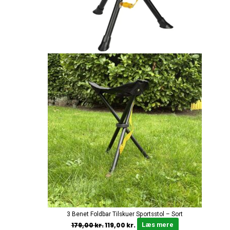
3 Benet Foldbar Tilskuer Sportsstol – Sort
179,00
kr.
119,00
kr.
Læs mere