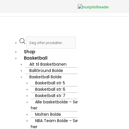
Gå
til
indholdet
Flyout
Products
Menu
search
Shop
Basketball
Alt til Basketbanen
BallGround Bolde
Basketball Bolde
Basketball str 5
Basketball str 6
Basketball str 7
Alle basketbolde – Se
her
Molten Bolde
NBA Team Bolde – Se
her