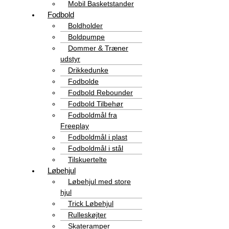
Mobil Basketstander
Fodbold
Boldholder
Boldpumpe
Dommer & Træner
udstyr
Drikkedunke
Fodbolde
Fodbold Rebounder
Fodbold Tilbehør
Fodboldmål fra
Freeplay
Fodboldmål i plast
Fodboldmål i stål
Tilskuertelte
Løbehjul
Løbehjul med store
hjul
Trick Løbehjul
Rulleskøjter
Skateramper