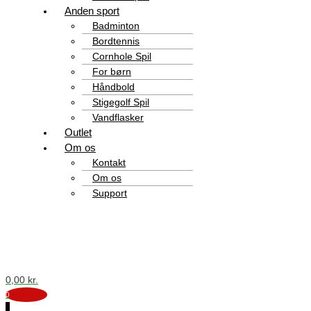
Anden sport
Badminton
Bordtennis
Cornhole Spil
For børn
Håndbold
Stigegolf Spil
Vandflasker
Outlet
Om os
Kontakt
Om os
Support
0,00
kr.
0