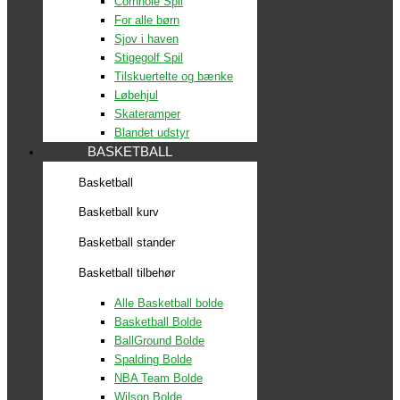
Cornhole Spil
For alle børn
Sjov i haven
Stigegolf Spil
Tilskuertelte og bænke
Løbehjul
Skateramper
Blandet udstyr
BASKETBALL
Basketball
Basketball kurv
Basketball stander
Basketball tilbehør
Alle Basketball bolde
Basketball Bolde
BallGround Bolde
Spalding Bolde
NBA Team Bolde
Wilson Bolde