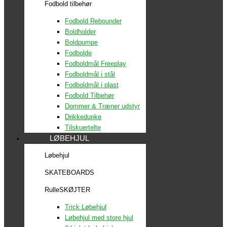
Fodbold tilbehør
Fodbold Rebounder
Boldholder
Boldpumpe
Fodbolde
Fodboldmål Freeplay
Fodboldmål i stål
Fodboldmål i plast
Fodbold Tilbehør
Dommer & Træner udstyr
Drikkedunke
Tilskuertelte
LØBEHJUL
Løbehjul
SKATEBOARDS
RulleSKØJTER
Trick Løbehjul
Løbehjul med store hjul