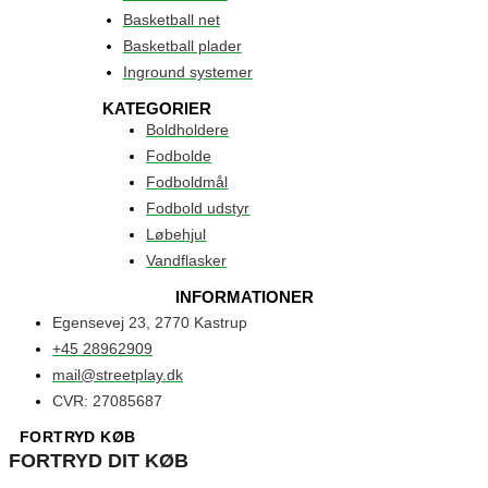
Basketball net
Basketball plader
Inground systemer
KATEGORIER
Boldholdere
Fodbolde
Fodboldmål
Fodbold udstyr
Løbehjul
Vandflasker
INFORMATIONER
Egensevej 23, 2770 Kastrup
+45 28962909
mail@streetplay.dk
CVR: 27085687
FORTRYD KØB
FORTRYD DIT KØB