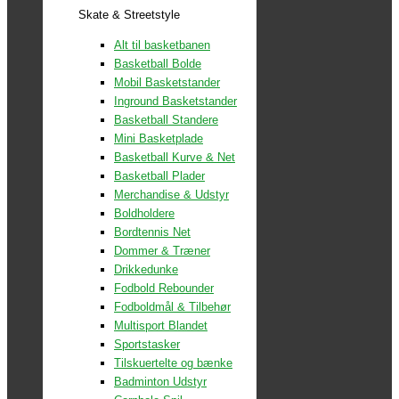
Skate & Streetstyle
Alt til basketbanen
Basketball Bolde
Mobil Basketstander
Inground Basketstander
Basketball Standere
Mini Basketplade
Basketball Kurve & Net
Basketball Plader
Merchandise & Udstyr
Boldholdere
Bordtennis Net
Dommer & Træner
Drikkedunke
Fodbold Rebounder
Fodboldmål & Tilbehør
Multisport Blandet
Sportstasker
Tilskuertelte og bænke
Badminton Udstyr