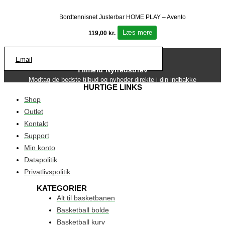
Bordtennisnet Justerbar HOME PLAY – Avento
Læs mere
119,00
kr.
Email
Tilmeld Nyhedsbrev
Modtag de bedste tilbud og nyheder direkte i din indbakke
HURTIGE LINKS
Shop
Outlet
Kontakt
Support
Min konto
Datapolitik
Privatlivspolitik
KATEGORIER
Alt til basketbanen
Basketball bolde
Basketball kurv