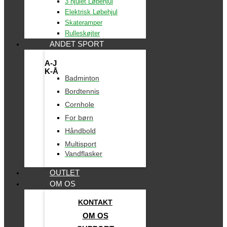
3 hjulet Løbehjul
Elektrisk Løbehjul
Skateramper
Rulleskøjter
ANDET SPORT
A-J
K-Å
Badminton
Bordtennis
Cornhole
For børn
Håndbold
Multisport
Vandflasker
OUTLET
OM OS
KONTAKT
OM OS