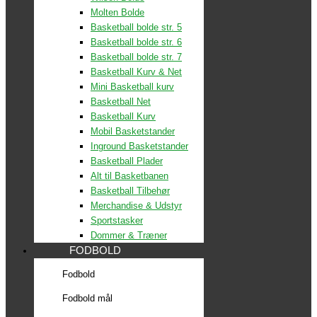
Molten Bolde
Basketball bolde str. 5
Basketball bolde str. 6
Basketball bolde str. 7
Basketball Kurv & Net
Mini Basketball kurv
Basketball Net
Basketball Kurv
Mobil Basketstander
Inground Basketstander
Basketball Plader
Alt til Basketbanen
Basketball Tilbehør
Merchandise & Udstyr
Sportstasker
Dommer & Træner
FODBOLD
Fodbold
Fodbold mål