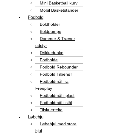
Mini Basketball kurv
Mobil Basketstander
Fodbold
Boldholder
Boldpumpe
Dommer & Træner
udstyr
Drikkedunke
Fodbolde
Fodbold Rebounder
Fodbold Tilbehør
Fodboldmål fra
Freeplay
Fodboldmål i plast
Fodboldmål i stål
Tilskuertelte
Løbehjul
Løbehjul med store
hjul