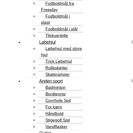
Fodboldmål fra
Freeplay
Fodboldmål i
plast
Fodboldmål i stål
Tilskuertelte
Løbehjul
Løbehjul med store
hjul
Trick Løbehjul
Rulleskøjter
Skateramper
Anden sport
Badminton
Bordtennis
Cornhole Spil
For børn
Håndbold
Stigegolf Spil
Vandflasker