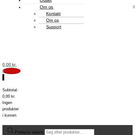
Outlet
Om os
Kontakt
Om os
Support
0,00
kr.
0
0
Subtotal:
0,00
kr.
Ingen
produkter
i kurven
Products search