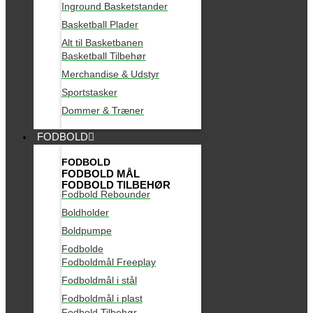
Inground Basketstander
Basketball Plader
Alt til Basketbanen
Basketball Tilbehør
Merchandise & Udstyr
Sportstasker
Dommer & Træner
FODBOLD
FODBOLD
FODBOLD MÅL
FODBOLD TILBEHØR
Fodbold Rebounder
Boldholder
Boldpumpe
Fodbolde
Fodboldmål Freeplay
Fodboldmål i stål
Fodboldmål i plast
Fodbold Tilbehør