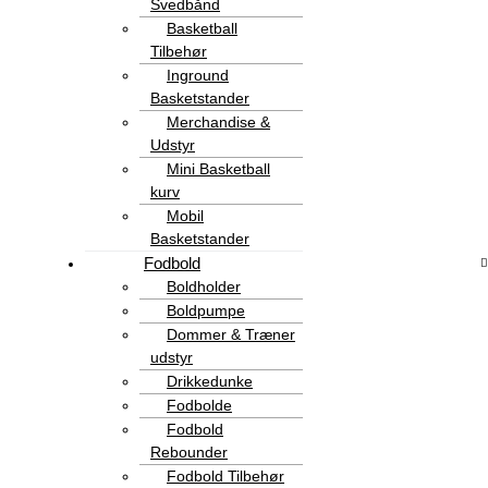
Svedbånd
Basketball
Tilbehør
Inground
Basketstander
Merchandise &
Udstyr
Mini Basketball
kurv
Mobil
Basketstander
Fodbold
Boldholder
Boldpumpe
Dommer & Træner
udstyr
Drikkedunke
Fodbolde
Fodbold
Rebounder
Fodbold Tilbehør