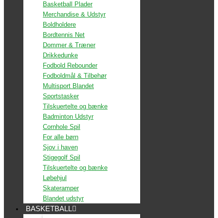
Basketball Plader
Merchandise & Udstyr
Boldholdere
Bordtennis Net
Dommer & Træner
Drikkedunke
Fodbold Rebounder
Fodboldmål & Tilbehør
Multisport Blandet
Sportstasker
Tilskuertelte og bænke
Badminton Udstyr
Cornhole Spil
For alle børn
Sjov i haven
Stigegolf Spil
Tilskuertelte og bænke
Løbehjul
Skateramper
Blandet udstyr
BASKETBALL