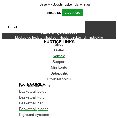
Save My Scooter Løbehjuls wirelås
Læs mere
149,00
kr.
Email
Tilmeld Nyhedsbrev
Modtag de bedste tilbud og nyheder direkte i din indbakke
HURTIGE LINKS
Shop
Outlet
Kontakt
Support
Min konto
Datapolitik
Privatlivspolitik
KATEGORIER
Alt til basketbanen
Basketball bolde
Basketball kurv
Basketball net
Basketball plader
Inground systemer