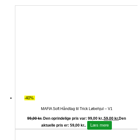
-40%
MAFIA Soft Håndtag til Trick Løbehjul – V1
99,00
kr.
Den oprindelige pris var: 99,00 kr..
59,00
kr.
Den
Læs mere
aktuelle pris er: 59,00 kr..