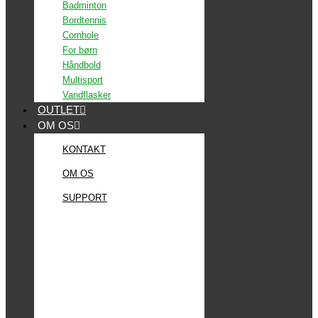
Badminton
Bordtennis
Cornhole
For børn
Håndbold
Multisport
Vandflasker
OUTLET
OM OS
KONTAKT
OM OS
SUPPORT