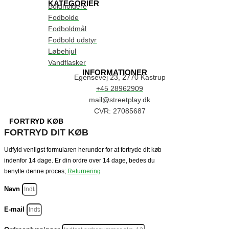
KATEGORIER
Boldholdere
Fodbolde
Fodboldmål
Fodbold udstyr
Løbehjul
Vandflasker
INFORMATIONER
Egensevej 23, 2770 Kastrup
+45 28962909
mail@streetplay.dk
CVR: 27085687
FORTRYD KØB
FORTRYD DIT KØB
Udfyld venligst formularen herunder for at fortryde dit køb
indenfor 14 dage. Er din ordre over 14 dage, bedes du
benytte denne proces;
Returnering
Navn
E-mail