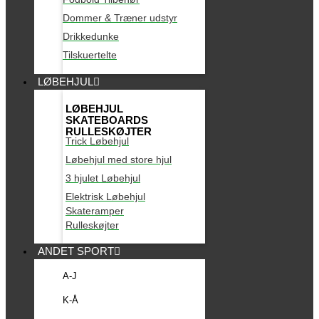
Dommer & Træner udstyr
Drikkedunke
Tilskuertelte
LØBEHJUL
LØBEHJUL
SKATEBOARDS
RULLESKØJTER
Trick Løbehjul
Løbehjul med store hjul
3 hjulet Løbehjul
Elektrisk Løbehjul
Skateramper
Rulleskøjter
ANDET SPORT
A-J
K-Å