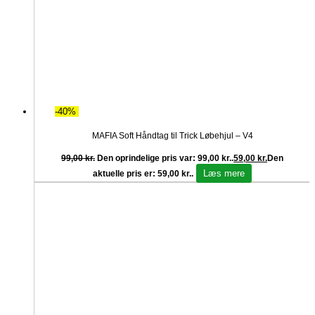
-40%
MAFIA Soft Håndtag til Trick Løbehjul – V4
99,00
kr.
Den oprindelige pris var: 99,00 kr..
59,00
kr.
Den
Læs mere
aktuelle pris er: 59,00 kr..