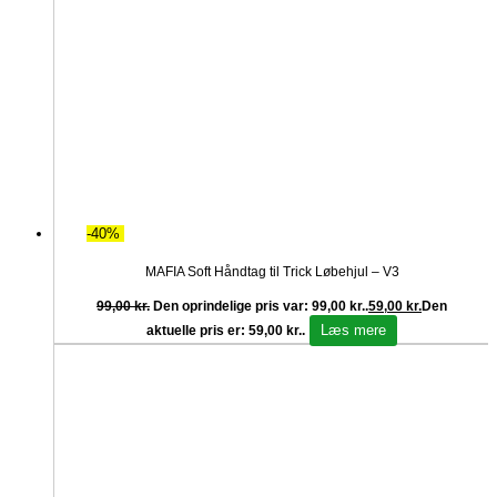
-40%
MAFIA Soft Håndtag til Trick Løbehjul – V3
99,00
kr.
Den oprindelige pris var: 99,00 kr..
59,00
kr.
Den
Læs mere
aktuelle pris er: 59,00 kr..