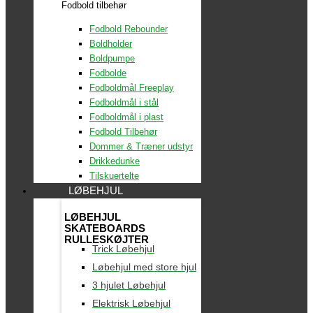
Fodbold tilbehør
Fodbold Rebounder
Boldholder
Boldpumpe
Fodbolde
Fodboldmål Freeplay
Fodboldmål i stål
Fodboldmål i plast
Fodbold Tilbehør
Dommer & Træner udstyr
Drikkedunke
Tilskuertelte
LØBEHJUL
LØBEHJUL
SKATEBOARDS
RULLESKØJTER
Trick Løbehjul
Løbehjul med store hjul
3 hjulet Løbehjul
Elektrisk Løbehjul