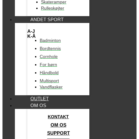
Skateramper
Rulleskøjter
ANDET SPORT
A-J
K-Å
Badminton
Bordtennis
Cornhole
For børn
Håndbold
Multisport
Vandflasker
OUTLET
OM OS
KONTAKT
OM OS
SUPPORT