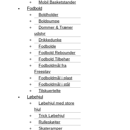
Mobil Basketstander
Fodbold
Boldholder
Boldpumpe
Dommer & Træner
udstyr
Drikkedunke
Fodbolde
Fodbold Rebounder
Fodbold Tilbehør
Fodboldmål fra
Freeplay
Fodboldmål i plast
Fodboldmål i stål
Tilskuertelte
Løbehjul
Løbehjul med store
hjul
Trick Løbehjul
Rulleskøjter
Skateramper