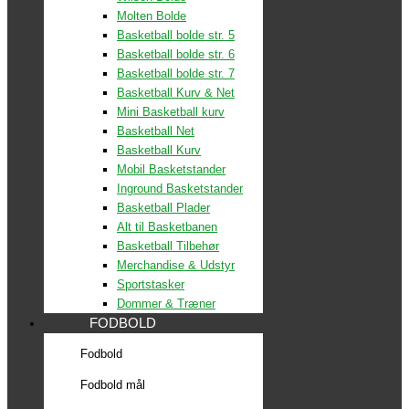
Molten Bolde
Basketball bolde str. 5
Basketball bolde str. 6
Basketball bolde str. 7
Basketball Kurv & Net
Mini Basketball kurv
Basketball Net
Basketball Kurv
Mobil Basketstander
Inground Basketstander
Basketball Plader
Alt til Basketbanen
Basketball Tilbehør
Merchandise & Udstyr
Sportstasker
Dommer & Træner
FODBOLD
Fodbold
Fodbold mål