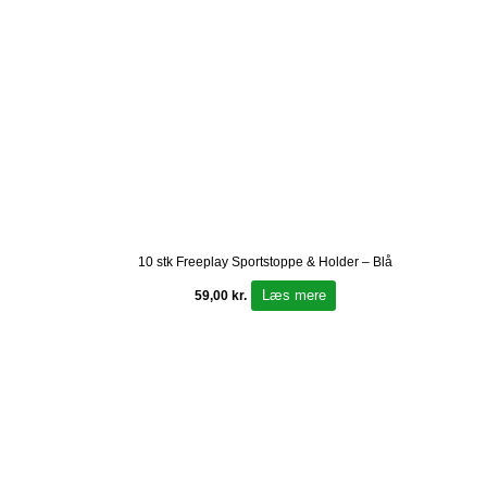
10 stk Freeplay Sportstoppe & Holder – Blå
Læs mere
59,00
kr.