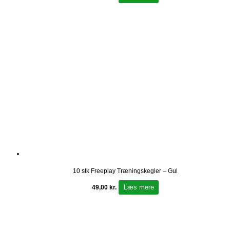
10 stk Freeplay Træningskegler – Gul
Læs mere
49,00
kr.