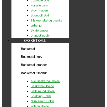
Cornhole Spil
For alle børn
Sjov i haven
Stigegolf Spil
Tilskuertelte og bænke
Løbehjul
Skateramper
Blandet udstyr
BASKETBALL
Basketball
Basketball kurv
Basketball stander
Basketball tilbehør
Alle Basketball bolde
Basketball Bolde
BallGround Bolde
Spalding Bolde
NBA Team Bolde
Wilson Bolde