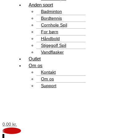
Anden sport
Badminton
Bordtennis
Cornhole Spil
For børn
Håndbold
Stigegolf Spil
Vandflasker
Outlet
Om os
Kontakt
Om os
Support
0,00
kr.
0