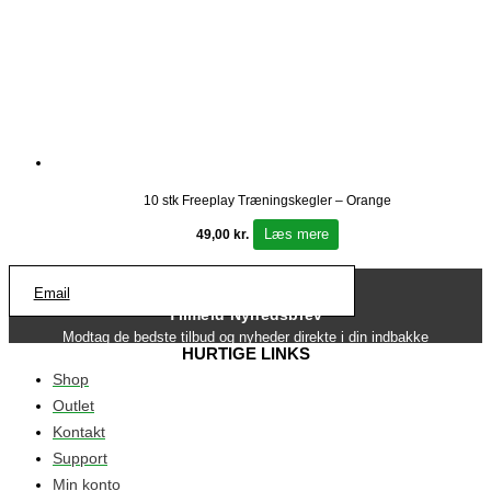
10 stk Freeplay Træningskegler – Orange
Læs mere
49,00
kr.
Email
Tilmeld Nyhedsbrev
Modtag de bedste tilbud og nyheder direkte i din indbakke
HURTIGE LINKS
Shop
Outlet
Kontakt
Support
Min konto