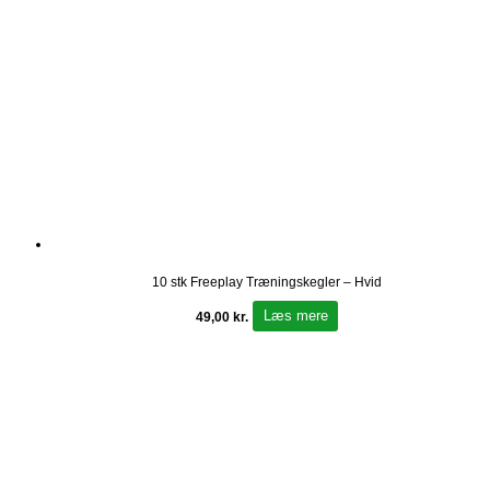
10 stk Freeplay Træningskegler – Hvid
Læs mere
49,00
kr.