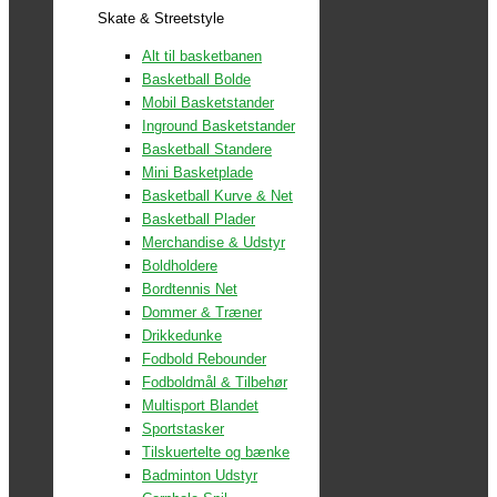
Skate & Streetstyle
Alt til basketbanen
Basketball Bolde
Mobil Basketstander
Inground Basketstander
Basketball Standere
Mini Basketplade
Basketball Kurve & Net
Basketball Plader
Merchandise & Udstyr
Boldholdere
Bordtennis Net
Dommer & Træner
Drikkedunke
Fodbold Rebounder
Fodboldmål & Tilbehør
Multisport Blandet
Sportstasker
Tilskuertelte og bænke
Badminton Udstyr