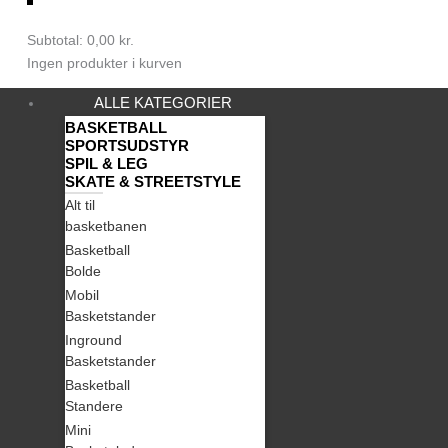
0
Subtotal:
0,00
kr.
Ingen produkter i kurven
ALLE KATEGORIER
BASKETBALL
SPORTSUDSTYR
SPIL & LEG
SKATE & STREETSTYLE
Alt til
basketbanen
Basketball
Bolde
Mobil
Basketstander
Inground
Basketstander
Basketball
Standere
Mini