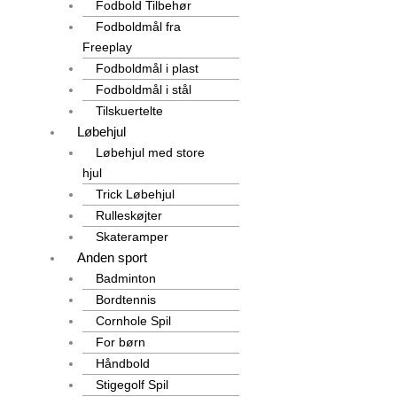
Fodbold Tilbehør
Fodboldmål fra
Freeplay
Fodboldmål i plast
Fodboldmål i stål
Tilskuertelte
Løbehjul
Løbehjul med store
hjul
Trick Løbehjul
Rulleskøjter
Skateramper
Anden sport
Badminton
Bordtennis
Cornhole Spil
For børn
Håndbold
Stigegolf Spil