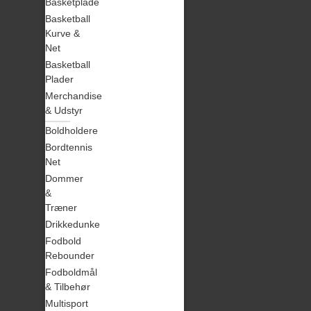
Basketplade
Basketball
Kurve &
Net
Basketball
Plader
Merchandise
& Udstyr
Boldholdere
Bordtennis
Net
Dommer
&
Træner
Drikkedunke
Fodbold
Rebounder
Fodboldmål
& Tilbehør
Multisport