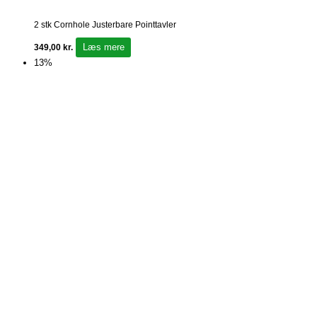
2 stk Cornhole Justerbare Pointtavler
Læs mere
349,00
kr.
13%