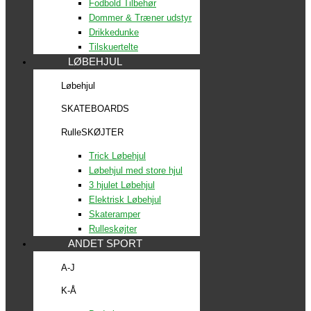
Fodbold Tilbehør
Dommer & Træner udstyr
Drikkedunke
Tilskuertelte
LØBEHJUL
Løbehjul
SKATEBOARDS
RulleSKØJTER
Trick Løbehjul
Løbehjul med store hjul
3 hjulet Løbehjul
Elektrisk Løbehjul
Skateramper
Rulleskøjter
ANDET SPORT
A-J
K-Å