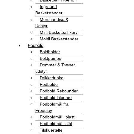
Basketball Tilbehør
Inground
Basketstander
Merchandise &
Udstyr
Mini Basketball kurv
Mobil Basketstander
Fodbold
Boldholder
Boldpumpe
Dommer & Træner
udstyr
Drikkedunke
Fodbolde
Fodbold Rebounder
Fodbold Tilbehør
Fodboldmål fra
Freeplay
Fodboldmål i plast
Fodboldmål i stål
Tilskuertelte