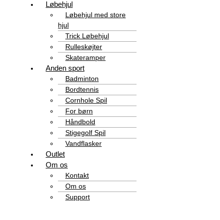
Løbehjul
Løbehjul med store
hjul
Trick Løbehjul
Rulleskøjter
Skateramper
Anden sport
Badminton
Bordtennis
Cornhole Spil
For børn
Håndbold
Stigegolf Spil
Vandflasker
Outlet
Om os
Kontakt
Om os
Support