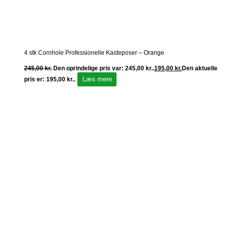
4 stk Cornhole Professionelle Kasteposer – Orange
245,00
kr.
Den oprindelige pris var: 245,00 kr..
195,00
kr.
Den aktuelle
Læs mere
pris er: 195,00 kr..