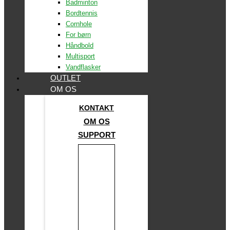
Badminton
Bordtennis
Cornhole
For børn
Håndbold
Multisport
Vandflasker
OUTLET
OM OS
KONTAKT
OM OS
SUPPORT