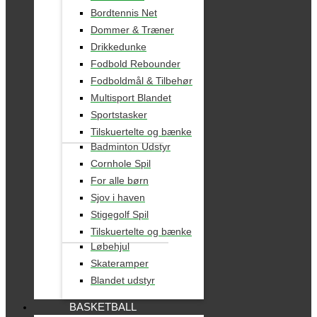
Bordtennis Net
Dommer & Træner
Drikkedunke
Fodbold Rebounder
Fodboldmål & Tilbehør
Multisport Blandet
Sportstasker
Tilskuertelte og bænke
Badminton Udstyr
Cornhole Spil
For alle børn
Sjov i haven
Stigegolf Spil
Tilskuertelte og bænke
Løbehjul
Skateramper
Blandet udstyr
BASKETBALL