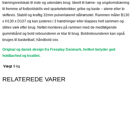
træningsredskab til inde og udendørs brug. Ideelt til børne- og ungdomstræning
til fremme af fodboldskills ved sparketeknikker, gribe og kaste – alene eller to
skiftevis. Stabilt og kraftig 32mm pulverlakeret stålrørsstel. Rammen måler B130
x H130 x D107 og kan justeres i 3 hældninger eller klappes helt sammen og
stilles væk efter brug. Nettet monteres på rammen med de medfølgende
gummibånd og bold rebounderen er klar til brug. Boldrebounderen kan også
bruges til basketball, håndbold osv.
Original og dansk design fra Freeplay Danmark, hvilket betyder god
holdbarhed og kvalitet.
Vægt
9 kg
RELATEREDE VARER