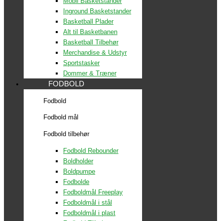
Mobil Basketstander
Inground Basketstander
Basketball Plader
Alt til Basketbanen
Basketball Tilbehør
Merchandise & Udstyr
Sportstasker
Dommer & Træner
FODBOLD
Fodbold
Fodbold mål
Fodbold tilbehør
Fodbold Rebounder
Boldholder
Boldpumpe
Fodbolde
Fodboldmål Freeplay
Fodboldmål i stål
Fodboldmål i plast