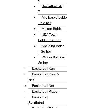
6
Basketball str
7
Alle basketbolde
– Se her
Molten Bolde
NBA Team
Bolde – Se her
Spalding Bolde
– Se her
Wilson Bolde –
Se her
Basketball Kurv
Basketball Kurv &
Net
Basketball Net
Basketball Plader
Basketball
Svedbånd