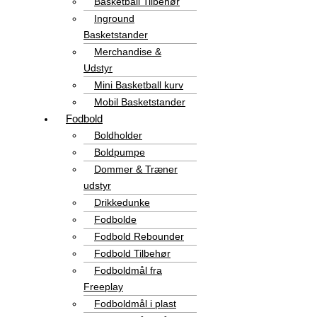
Basketball Tilbehør
Inground
Basketstander
Merchandise &
Udstyr
Mini Basketball kurv
Mobil Basketstander
Fodbold
Boldholder
Boldpumpe
Dommer & Træner
udstyr
Drikkedunke
Fodbolde
Fodbold Rebounder
Fodbold Tilbehør
Fodboldmål fra
Freeplay
Fodboldmål i plast