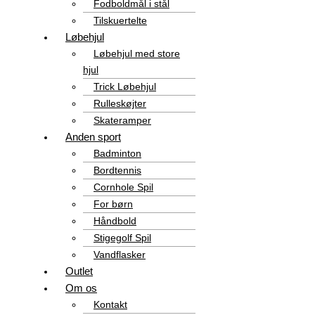
Fodboldmål i stål
Tilskuertelte
Løbehjul
Løbehjul med store
hjul
Trick Løbehjul
Rulleskøjter
Skateramper
Anden sport
Badminton
Bordtennis
Cornhole Spil
For børn
Håndbold
Stigegolf Spil
Vandflasker
Outlet
Om os
Kontakt