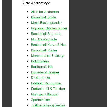
Skate & Streetstyle
Alt til basketbanen
Basketball Bolde
Mobil Basketstander
Inground Basketstander
Basketball Standere
Mini Basketplade
Basketball Kurve & Net
Basketball Plader
Merchandise & Udstyr
Boldholdere
Bordtennis Net
Dommer & Træner
Drikkedunke
Fodbold Rebounder
Fodboldmål & Tilbehør
Multisport Blandet
Sportstasker
Tilskuertelte og bænke