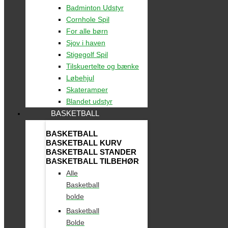
Badminton Udstyr
Cornhole Spil
For alle børn
Sjov i haven
Stigegolf Spil
Tilskuertelte og bænke
Løbehjul
Skateramper
Blandet udstyr
BASKETBALL
BASKETBALL
BASKETBALL KURV
BASKETBALL STANDER
BASKETBALL TILBEHØR
Alle
Basketball
bolde
Basketball
Bolde