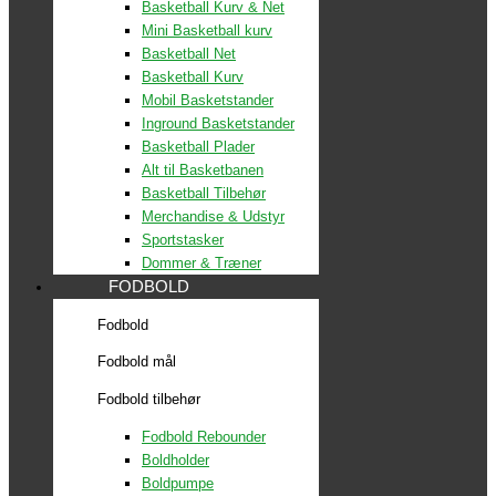
Basketball Kurv & Net
Mini Basketball kurv
Basketball Net
Basketball Kurv
Mobil Basketstander
Inground Basketstander
Basketball Plader
Alt til Basketbanen
Basketball Tilbehør
Merchandise & Udstyr
Sportstasker
Dommer & Træner
FODBOLD
Fodbold
Fodbold mål
Fodbold tilbehør
Fodbold Rebounder
Boldholder
Boldpumpe