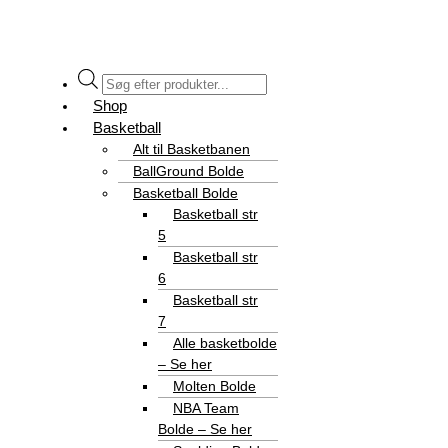
Shop
Basketball
Alt til Basketbanen
BallGround Bolde
Basketball Bolde
Basketball str
5
Basketball str
6
Basketball str
7
Alle basketbolde
– Se her
Molten Bolde
NBA Team
Bolde – Se her