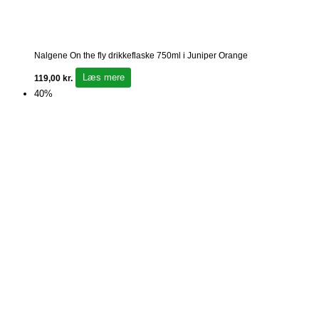
Nalgene On the fly drikkeflaske 750ml i Juniper Orange
Læs mere
119,00
kr.
40%