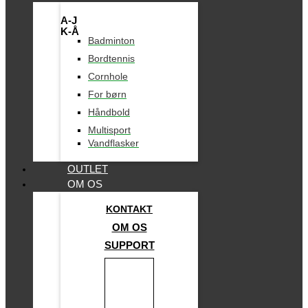
A-J
K-Å
Badminton
Bordtennis
Cornhole
For børn
Håndbold
Multisport
Vandflasker
OUTLET
OM OS
KONTAKT
OM OS
SUPPORT