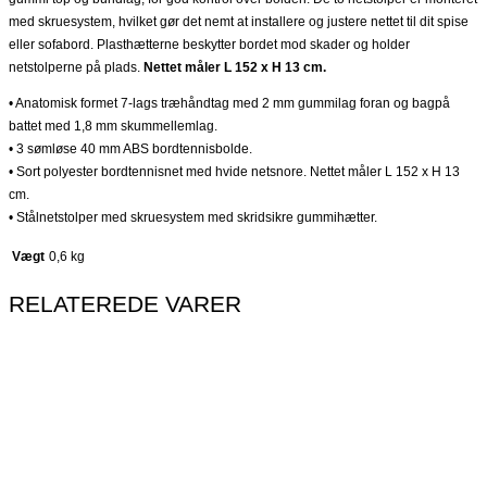
med skruesystem, hvilket gør det nemt at installere og justere nettet til dit spise
eller sofabord. Plasthætterne beskytter bordet mod skader og holder
netstolperne på plads.
Nettet måler L 152 x H 13 cm.
• Anatomisk formet 7-lags træhåndtag med 2 mm gummilag foran og bagpå
battet med 1,8 mm skummellemlag.
• 3 sømløse 40 mm ABS bordtennisbolde.
• Sort polyester bordtennisnet med hvide netsnore. Nettet måler L 152 x H 13
cm.
• Stålnetstolper med skruesystem med skridsikre gummihætter.
Vægt
0,6 kg
RELATEREDE VARER