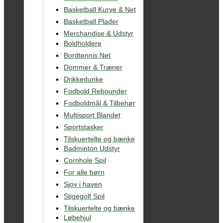
Basketball Kurve & Net
Basketball Plader
Merchandise & Udstyr
Boldholdere
Bordtennis Net
Dommer & Træner
Drikkedunke
Fodbold Rebounder
Fodboldmål & Tilbehør
Multisport Blandet
Sportstasker
Tilskuertelte og bænke
Badminton Udstyr
Cornhole Spil
For alle børn
Sjov i haven
Stigegolf Spil
Tilskuertelte og bænke
Løbehjul