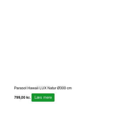
Parasol Hawaii LUX Natur Ø300 cm
Læs mere
799,00
kr.