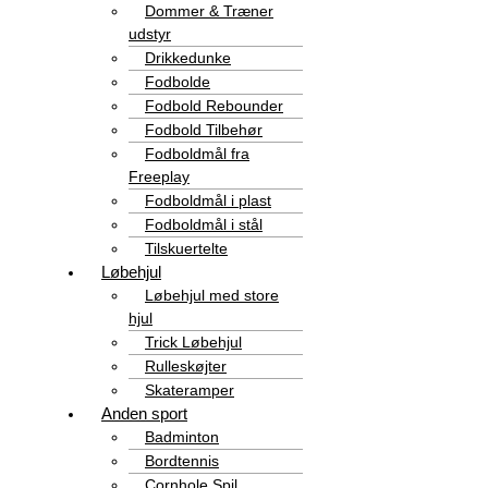
Dommer & Træner
udstyr
Drikkedunke
Fodbolde
Fodbold Rebounder
Fodbold Tilbehør
Fodboldmål fra
Freeplay
Fodboldmål i plast
Fodboldmål i stål
Tilskuertelte
Løbehjul
Løbehjul med store
hjul
Trick Løbehjul
Rulleskøjter
Skateramper
Anden sport
Badminton
Bordtennis
Cornhole Spil