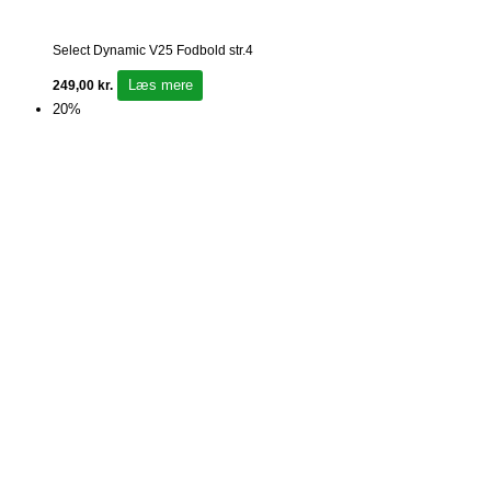
Select Dynamic V25 Fodbold str.4
Læs mere
249,00
kr.
20%