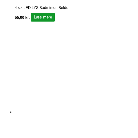
4 stk LED LYS Badminton Bolde
Læs mere
55,00
kr.