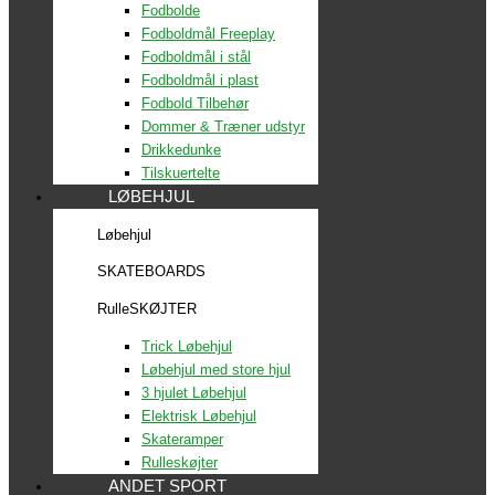
Fodbolde
Fodboldmål Freeplay
Fodboldmål i stål
Fodboldmål i plast
Fodbold Tilbehør
Dommer & Træner udstyr
Drikkedunke
Tilskuertelte
LØBEHJUL
Løbehjul
SKATEBOARDS
RulleSKØJTER
Trick Løbehjul
Løbehjul med store hjul
3 hjulet Løbehjul
Elektrisk Løbehjul
Skateramper
Rulleskøjter
ANDET SPORT