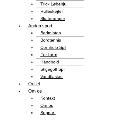
Trick Løbehjul
Rulleskøjter
Skateramper
Anden sport
Badminton
Bordtennis
Cornhole Spil
For børn
Håndbold
Stigegolf Spil
Vandflasker
Outlet
Om os
Kontakt
Om os
Support