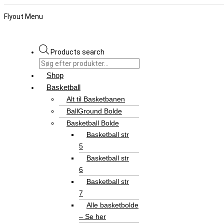
Flyout Menu
Products search
Shop
Basketball
Alt til Basketbanen
BallGround Bolde
Basketball Bolde
Basketball str
5
Basketball str
6
Basketball str
7
Alle basketbolde
– Se her