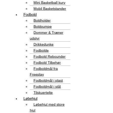
Mini Basketball kurv
Mobil Basketstander
Fodbold
Boldholder
Boldpumpe
Dommer & Træner
udstyr
Drikkedunke
Fodbolde
Fodbold Rebounder
Fodbold Tilbehør
Fodboldmål fra
Freeplay
Fodboldmål i plast
Fodboldmål i stål
Tilskuertelte
Løbehjul
Løbehjul med store
hjul