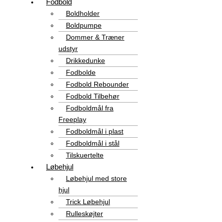
Fodbold
Boldholder
Boldpumpe
Dommer & Træner
udstyr
Drikkedunke
Fodbolde
Fodbold Rebounder
Fodbold Tilbehør
Fodboldmål fra
Freeplay
Fodboldmål i plast
Fodboldmål i stål
Tilskuertelte
Løbehjul
Løbehjul med store
hjul
Trick Løbehjul
Rulleskøjter