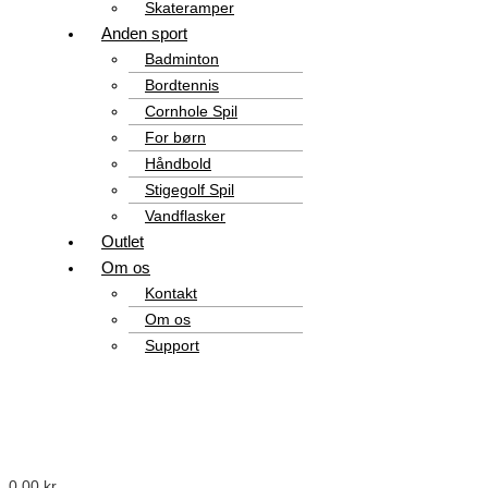
Skateramper
Anden sport
Badminton
Bordtennis
Cornhole Spil
For børn
Håndbold
Stigegolf Spil
Vandflasker
Outlet
Om os
Kontakt
Om os
Support
0,00
kr.