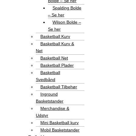
Bolde – Se her
Spalding Bolde
– Se her
Wilson Bolde –
Se her
Basketball Kurv
Basketball Kurv &
Net
Basketball Net
Basketball Plader
Basketball
Svedbånd
Basketball Tilbehør
Inground
Basketstander
Merchandise &
Udstyr
Mini Basketball kurv
Mobil Basketstander