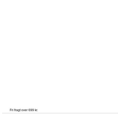
Fri fragt over 699 kr.