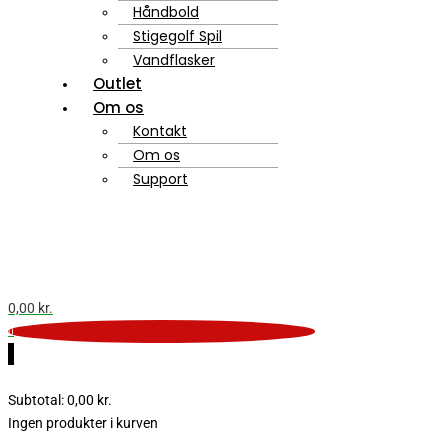
Håndbold
Stigegolf Spil
Vandflasker
Outlet
Om os
Kontakt
Om os
Support
0,00
kr.
0
0
Subtotal:
0,00
kr.
Ingen produkter i kurven