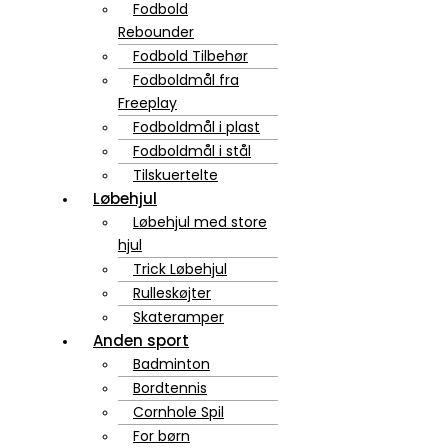
Fodbold
Rebounder
Fodbold Tilbehør
Fodboldmål fra
Freeplay
Fodboldmål i plast
Fodboldmål i stål
Tilskuertelte
Løbehjul
Løbehjul med store
hjul
Trick Løbehjul
Rulleskøjter
Skateramper
Anden sport
Badminton
Bordtennis
Cornhole Spil
For børn