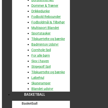
Bordtennis Net
Dommer & Træner
Drikkedunke
Fodbold Rebounder
Fodboldmål & Tilbehør
Multisport Blandet
Sportstasker
Tilskuertelte og bænke
Badminton Udstyr
Cornhole Spil
For alle børn
Sjov i haven
Stigegolf Spil
Tilskuertelte og bænke
Løbehjul
Skateramper
Blandet udstyr
BASKETBALL
Basketball