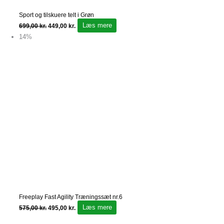
Sport og tilskuere telt i Grøn
Læs mere
699,00
kr.
449,00
kr.
14%
Freeplay Fast Agility Træningssæt nr.6
Læs mere
575,00
kr.
495,00
kr.