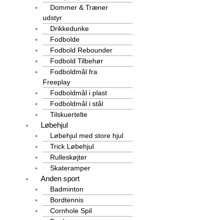
Dommer & Træner
udstyr
Drikkedunke
Fodbolde
Fodbold Rebounder
Fodbold Tilbehør
Fodboldmål fra
Freeplay
Fodboldmål i plast
Fodboldmål i stål
Tilskuertelte
Løbehjul
Løbehjul med store hjul
Trick Løbehjul
Rulleskøjter
Skateramper
Anden sport
Badminton
Bordtennis
Cornhole Spil