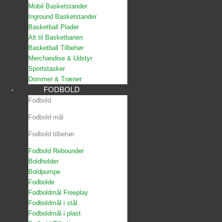
Mobil Basketstander
Inground Basketstander
Basketball Plader
Alt til Basketbanen
Basketball Tilbehør
Merchandise & Udstyr
Sportstasker
Dommer & Træner
FODBOLD
Fodbold
Fodbold mål
Fodbold tilbehør
Fodbold Rebounder
Boldholder
Boldpumpe
Fodbolde
Fodboldmål Freeplay
Fodboldmål i stål
Fodboldmål i plast