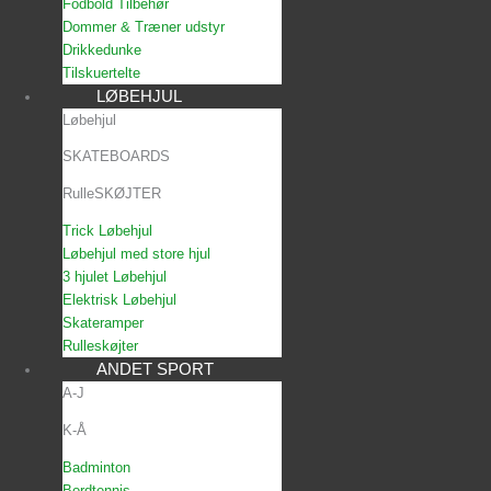
Fodbold Tilbehør
Dommer & Træner udstyr
Drikkedunke
Tilskuertelte
LØBEHJUL
Løbehjul
SKATEBOARDS
RulleSKØJTER
Trick Løbehjul
Løbehjul med store hjul
3 hjulet Løbehjul
Elektrisk Løbehjul
Skateramper
Rulleskøjter
ANDET SPORT
A-J
K-Å
Badminton
Bordtennis