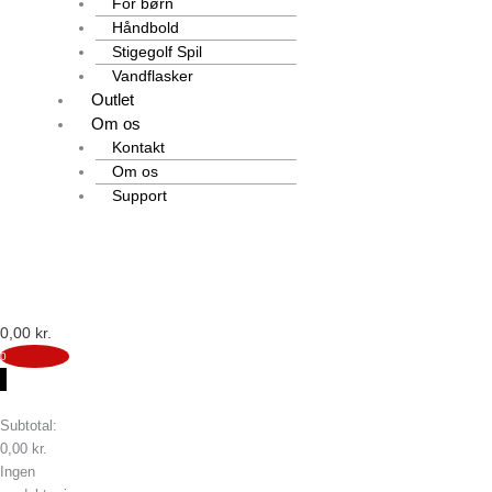
For børn
Håndbold
Stigegolf Spil
Vandflasker
Outlet
Om os
Kontakt
Om os
Support
0,00
kr.
0
0
Subtotal:
0,00
kr.
Ingen