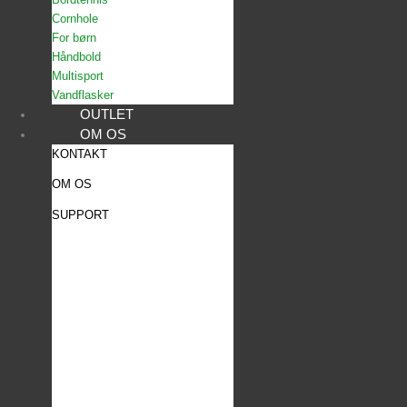
Cornhole
For børn
Håndbold
Multisport
Vandflasker
OUTLET
OM OS
KONTAKT
OM OS
SUPPORT