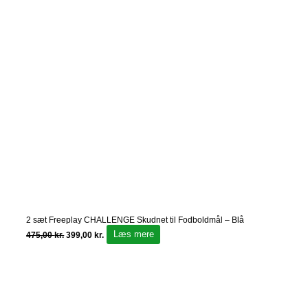
2 sæt Freeplay CHALLENGE Skudnet til Fodboldmål – Blå
Læs mere
475,00
kr.
399,00
kr.