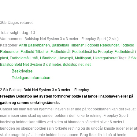
365 Dages returret
Total solgt i dag: 10
Varenumrmer:
Boldstop Net System 3 x 3 meter - Freeplay Sport ( 2 stk )
Kategorier:
Alt til Basketbanen
,
Basketball Tilbehør
,
Fodbold Rebounder
,
Fodbold
Rebounder
,
Fodbold Tilbehør
,
Fodboldmål
,
Fodboldmål fra Freeplay
,
Fodboldmål i
plast
,
Fodboldmål i stål
,
Håndbold
,
Havespil
,
Multisport
,
Ukategoriseret
Tags:
2 Stk
Ballstop Bold Net System 3 x 3 meter
,
Boldstop net
,
net
Beskrivelse
Yderligere information
2 Stk Ballstop Bold Net System 3 x 3 meter – Freeplay
Freeplay Boldstop net system forhindrer bolde i at lande i nabohaven eller på
gaden og ramme omkringstående.
Uanset om man træner hjemme i haven eller ude på fodboldbanen kan det ske, at
man misser sine skud og sender bolden i den forkerte retning. Freeplay Sport
backstop boldnet kan stilles ved siden af hinanden så nettet bliver 6 meter i
længden og stopper bolden i sin forkerte retning og du undgår knuste ruder eller at
skulle bruge tid på at hente bolden hos naboen. Brug ikke din tid på at hente