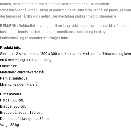
bolden, men tiden på at øve skud eller kast med bolden. De vandrette
støttestænger på jorden, sikrer at boldstop nettet altid forbliver på sin plads, selvom
der fanges et hårdt skud i nettet. Der medfølger pløkker med til stængerne.
BEMÆRK:
Boldnettet er velegnet til en lang række sportsgrene som bl.a. fodbold,
basketball, tennis, cricket, baseball, amerikansk fodbold og hockey.
Fodboldmål og rebounder medfølger ikke.
Produkt info:
Størrelse: 2 stk rammer af 300 x 300 cm. Kan sættes ved siden af hinanden og lave
en 6 meter lang boldstopnet/hegn.
Farve: Sort.
Materiale: Pulverlakeret stål.
Nem at samle: Ja.
Minimumsalder: Fra 3 år.
Dimensioner:
Højde: 300 cm.
Bredde: 300 cm.
Bredde på fødder: 120 cm.
Diameter på stængerne: 32 mm.
Vægt: 38 kg.