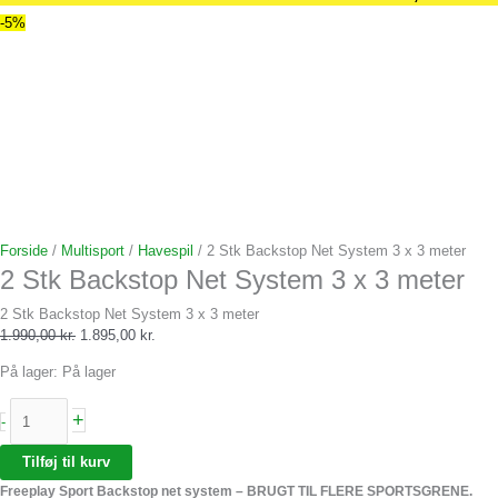
-5%
t
Forside
/
Multisport
/
Havespil
/ 2 Stk Backstop Net System 3 x 3 meter
2 Stk Backstop Net System 3 x 3 meter
2 Stk Backstop Net System 3 x 3 meter
1.990,00
kr.
1.895,00
kr.
På lager:
På lager
+
-
Tilføj til kurv
Freeplay Sport Backstop net system – BRUGT TIL FLERE SPORTSGRENE.