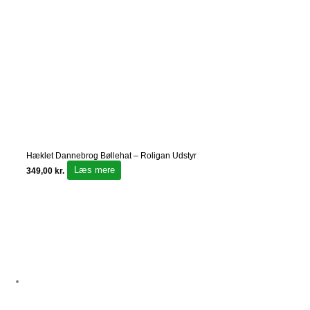
Hæklet Dannebrog Bøllehat – Roligan Udstyr
Læs mere
349,00
kr.