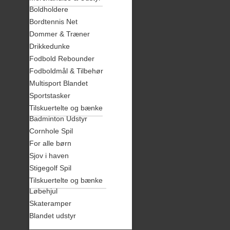
Boldholdere
Bordtennis Net
Dommer & Træner
Drikkedunke
Fodbold Rebounder
Fodboldmål & Tilbehør
Multisport Blandet
Sportstasker
Tilskuertelte og bænke
Badminton Udstyr
Cornhole Spil
For alle børn
Sjov i haven
Stigegolf Spil
Tilskuertelte og bænke
Løbehjul
Skateramper
Blandet udstyr