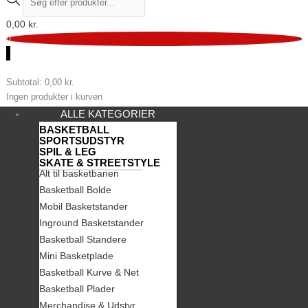
0,00
kr.
0
0
Subtotal:
0,00
kr.
Ingen produkter i kurven
ALLE KATEGORIER
BASKETBALL
SPORTSUDSTYR
SPIL & LEG
SKATE & STREETSTYLE
Alt til basketbanen
Basketball Bolde
Mobil Basketstander
Inground Basketstander
Basketball Standere
Mini Basketplade
Basketball Kurve & Net
Basketball Plader
Merchandise & Udstyr