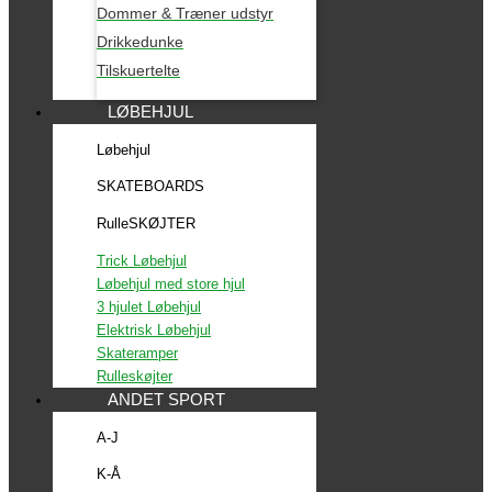
Dommer & Træner udstyr
Drikkedunke
Tilskuertelte
LØBEHJUL
Løbehjul
SKATEBOARDS
RulleSKØJTER
Trick Løbehjul
Løbehjul med store hjul
3 hjulet Løbehjul
Elektrisk Løbehjul
Skateramper
Rulleskøjter
ANDET SPORT
A-J
K-Å