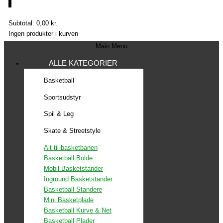
0
Subtotal:
0,00
kr.
Ingen produkter i kurven
Main Menu
ALLE KATEGORIER
Basketball
Sportsudstyr
Spil & Leg
Skate & Streetstyle
Alt til basketbanen
Basketball Bolde
Mobil Basketstander
Inground Basketstander
Basketball Standere
Mini Basketplade
Basketball Kurve & Net
Basketball Plader