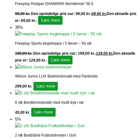
Freeplay Roligan DANMARK Benskinner Str.S
99,00
kr.
Den oprindelige pris var: 99,00 kr..
69,00
kr.
Den aktuelle pris
Læs mere
er: 69,00 kr..
35%
Freeplay Sports kegletoppe i 5 farver – 50 stk
199,00
kr.
Den oprindelige pris var: 199,00 kr..
129,00
kr.
Den aktuelle
Læs mere
pris er: 129,00 kr..
Wilson Junior LUX Badmintonsæt med Fjerbolde
Læs mere
299,00
kr.
6 stk Bordtennisbolde med multi tryk i rør
Læs mere
45,00
kr.
5%
2 stk Boldhånd Fodboldholder i Sort