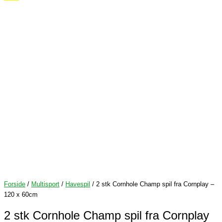
i
gt
Forside
/
Multisport
/
Havespil
/ 2 stk Cornhole Champ spil fra Cornplay –
120 x 60cm
2 stk Cornhole Champ spil fra Cornplay