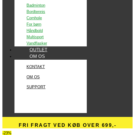
Badminton
Bordtennis
Cornhole
For børn
Håndbold
Multisport
Vandflasker
OUTLET
OM OS
KONTAKT
OM OS
SUPPORT
FRI FRAGT VED KØB OVER 699,-
-23%