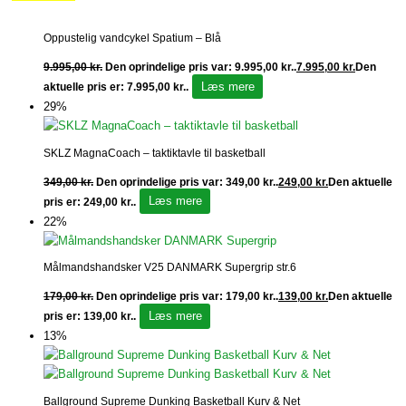
Oppustelig vandcykel Spatium – Blå
9.995,00
kr.
Den oprindelige pris var: 9.995,00 kr..
7.995,00
kr.
Den
Læs mere
aktuelle pris er: 7.995,00 kr..
29%
SKLZ MagnaCoach – taktiktavle til basketball
349,00
kr.
Den oprindelige pris var: 349,00 kr..
249,00
kr.
Den aktuelle
Læs mere
pris er: 249,00 kr..
22%
Målmandshandsker V25 DANMARK Supergrip str.6
179,00
kr.
Den oprindelige pris var: 179,00 kr..
139,00
kr.
Den aktuelle
Læs mere
pris er: 139,00 kr..
13%
Ballground Supreme Dunking Basketball Kurv & Net