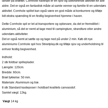
lander på brættet. Cornhole havespil er en sjov og udfordrende aktivitet for alle
aldre. Det er også en fantastisk måde at samle venner og familie til en udendørs
aktivitet. Cornhole spillet kan også være en god måde at konkurrere og tilføje
lidt ekstra spænding til en festlig begivenhed hjemme i haven.
Dette Cornhole spil er let at transportere og opbevare, da det er fremstillet i
aluminium, så det er nemt at tage med til campingture, strandture eller andre
udendørs aktiviteter.
Det er også nemt at sætte op og tage ned på under 2 min. Køb dit nye
aluminiums Cornhole spil hos Streetplay.dk og tilføje sjov og underholdning til
enhver festlig begivenhed.
Indhold:
2 stk foldbar spilleplader.
Længde: 120cm.
Bredde: 60cm.
Bræt tykkelse: 50 mm.
Materiale: Aluminium og træ.
8 stk Standard kasteposer i holdbart kvalitets canvasstof.
Samlet vægt: 12kg.
Vægt
14 kg