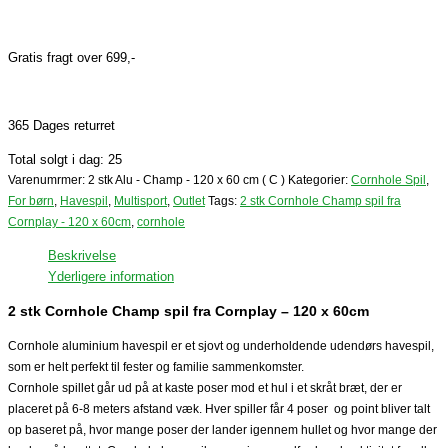
Gratis fragt over 699,-
365 Dages returret
Total solgt i dag: 25
Varenumrmer:
2 stk Alu - Champ - 120 x 60 cm ( C )
Kategorier:
Cornhole Spil
,
For børn
,
Havespil
,
Multisport
,
Outlet
Tags:
2 stk Cornhole Champ spil fra
Cornplay - 120 x 60cm
,
cornhole
Beskrivelse
Yderligere information
2 stk Cornhole Champ spil fra Cornplay – 120 x 60cm
Cornhole aluminium havespil er et sjovt og underholdende udendørs havespil,
som er helt perfekt til fester og familie sammenkomster.
Cornhole spillet går ud på at kaste poser mod et hul i et skråt bræt, der er
placeret på 6-8 meters afstand væk. Hver spiller får 4 poser og point bliver talt
op baseret på, hvor mange poser der lander igennem hullet og hvor mange der