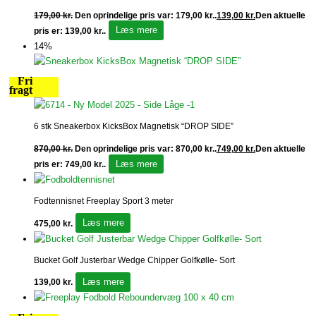
179,00
kr.
Den oprindelige pris var: 179,00 kr..
139,00
kr.
Den aktuelle
Læs mere
pris er: 139,00 kr..
14%
Fri
fragt
6 stk Sneakerbox KicksBox Magnetisk “DROP SIDE”
870,00
kr.
Den oprindelige pris var: 870,00 kr..
749,00
kr.
Den aktuelle
Læs mere
pris er: 749,00 kr..
Fodtennisnet Freeplay Sport 3 meter
Læs mere
475,00
kr.
Bucket Golf Justerbar Wedge Chipper Golfkølle- Sort
Læs mere
139,00
kr.