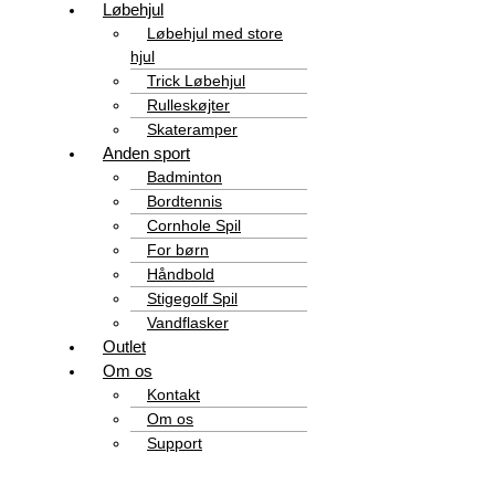
Løbehjul
Løbehjul med store
hjul
Trick Løbehjul
Rulleskøjter
Skateramper
Anden sport
Badminton
Bordtennis
Cornhole Spil
For børn
Håndbold
Stigegolf Spil
Vandflasker
Outlet
Om os
Kontakt
Om os
Support