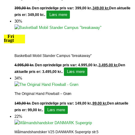
399,00
kr.
Den oprindelige pris var: 399,00 kr..
349,00
kr.
Den aktuelle
Læs mere
pris er: 349,00 kr..
30%
Fri
fragt
Basketball Mobil Stander Campus “breakaway”
4.995,00
kr.
Den oprindelige pris var: 4.995,00 kr..
3.495,00
kr.
Den
Læs mere
aktuelle pris er: 3.495,00 kr..
34%
The Original Hand Flowball – Grøn
149,00
kr.
Den oprindelige pris var: 149,00 kr..
99,00
kr.
Den aktuelle
Læs mere
pris er: 99,00 kr..
22%
Målmandshandsker V25 DANMARK Supergrip str.5