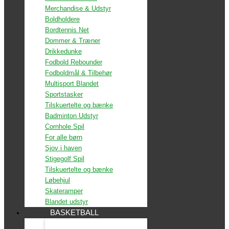
Merchandise & Udstyr
Boldholdere
Bordtennis Net
Dommer & Træner
Drikkedunke
Fodbold Rebounder
Fodboldmål & Tilbehør
Multisport Blandet
Sportstasker
Tilskuertelte og bænke
Badminton Udstyr
Cornhole Spil
For alle børn
Sjov i haven
Stigegolf Spil
Tilskuertelte og bænke
Løbehjul
Skateramper
Blandet udstyr
BASKETBALL