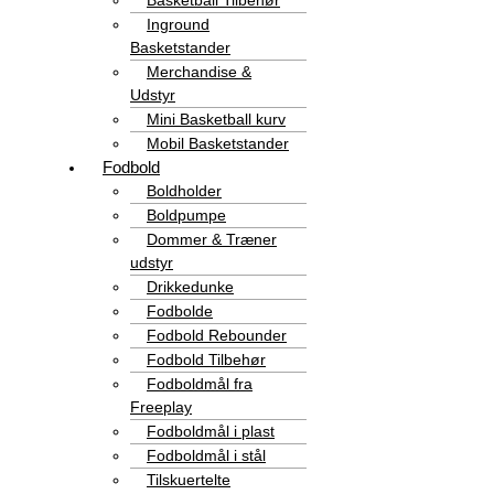
Basketball Tilbehør
Inground
Basketstander
Merchandise &
Udstyr
Mini Basketball kurv
Mobil Basketstander
Fodbold
Boldholder
Boldpumpe
Dommer & Træner
udstyr
Drikkedunke
Fodbolde
Fodbold Rebounder
Fodbold Tilbehør
Fodboldmål fra
Freeplay
Fodboldmål i plast
Fodboldmål i stål
Tilskuertelte