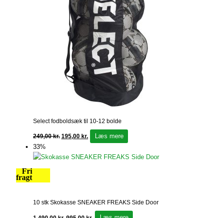
Select fodboldsæk til 10-12 bolde
Læs mere
249,00
kr.
195,00
kr.
33%
Fri
fragt
10 stk Skokasse SNEAKER FREAKS Side Door
Læs mere
1.490,00
kr.
995,00
kr.