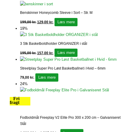
Benskinner Honeycomb Sleeve i Sort – Str. M
Læs mere
199,00
kr.
129,00
kr.
19%
3 Stk Basketboldholder ORGANIZER i stål
Læs mere
195,00
kr.
157,00
kr.
Streetplay Super Pro Løst Basketballnet i Hvid – 6mm
Læs mere
79,00
kr.
24%
Fri
fragt
Fodboldmål Freeplay V2 Elite Pro 300 x 200 cm – Galvaniseret
Stål