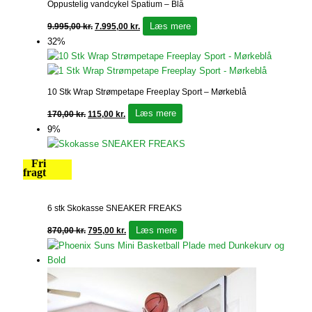
Oppustelig vandcykel Spatium – Blå
Læs mere
9.995,00
kr.
7.995,00
kr.
32%
10 Stk Wrap Strømpetape Freeplay Sport – Mørkeblå
Læs mere
170,00
kr.
115,00
kr.
9%
Fri
fragt
6 stk Skokasse SNEAKER FREAKS
Læs mere
870,00
kr.
795,00
kr.