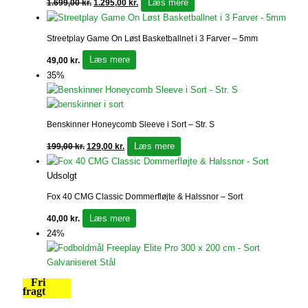
Læs mere
1.699,00
kr.
1.295,00
kr.
Streetplay Game On Løst Basketballnet i 3 Farver – 5mm
Læs mere
49,00
kr.
35%
Benskinner Honeycomb Sleeve i Sort – Str. S
Læs mere
199,00
kr.
129,00
kr.
Udsolgt
Fox 40 CMG Classic Dommerfløjte & Halssnor – Sort
Læs mere
40,00
kr.
24%
Fri
fragt