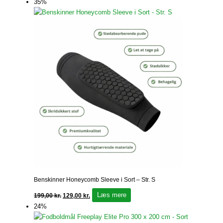
35%
Benskinner Honeycomb Sleeve i Sort – Str. S
Læs mere
199,00
kr.
129,00
kr.
24%