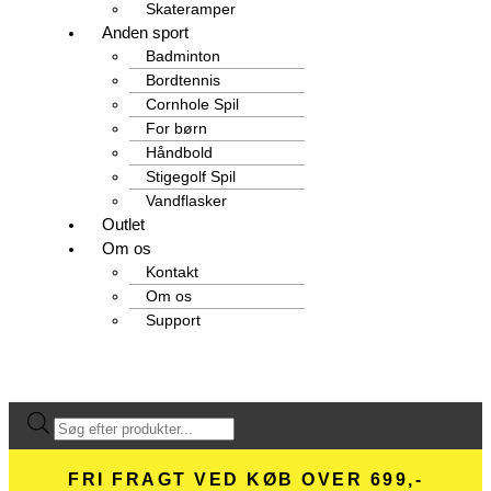
Skateramper
Anden sport
Badminton
Bordtennis
Cornhole Spil
For børn
Håndbold
Stigegolf Spil
Vandflasker
Outlet
Om os
Kontakt
Om os
Support
Products
search
FRI FRAGT VED KØB OVER 699,-