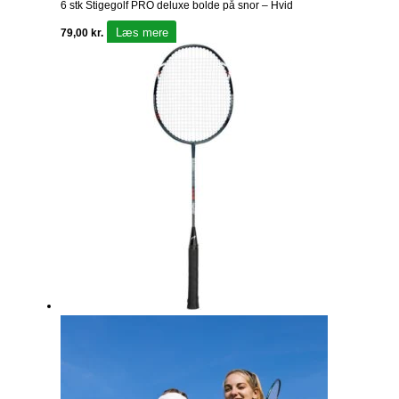
6 stk Stigegolf PRO deluxe bolde på snor – Hvid
Læs mere
79,00
kr.