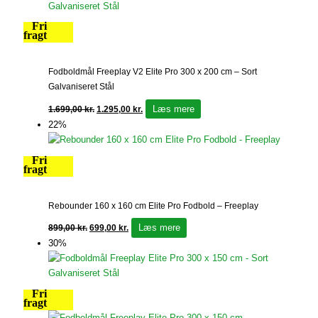
Fri
fragt
Fodboldmål Freeplay V2 Elite Pro 300 x 200 cm – Sort
Galvaniseret Stål
Læs mere
1.699,00
kr.
1.295,00
kr.
22%
Fri
fragt
Rebounder 160 x 160 cm Elite Pro Fodbold – Freeplay
Læs mere
899,00
kr.
699,00
kr.
30%
Fri
fragt