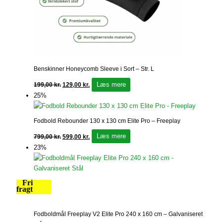
Benskinner Honeycomb Sleeve i Sort – Str. L
Læs mere
199,00
kr.
129,00
kr.
25%
Fodbold Rebounder 130 x 130 cm Elite Pro – Freeplay
Læs mere
799,00
kr.
599,00
kr.
23%
Fri
fragt
Fodboldmål Freeplay V2 Elite Pro 240 x 160 cm – Galvaniseret