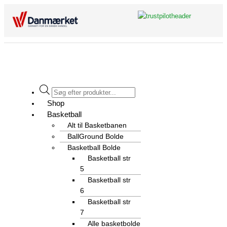
Gå
til
indholdet
Flyout
Products
Menu
search
Shop
Basketball
Alt til Basketbanen
BallGround Bolde
Basketball Bolde
Basketball str
5
Basketball str
6
Basketball str
7
Alle basketbolde