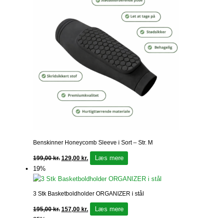
Benskinner Honeycomb Sleeve i Sort – Str. M
Læs mere
199,00
kr.
129,00
kr.
19%
3 Stk Basketboldholder ORGANIZER i stål
Læs mere
195,00
kr.
157,00
kr.