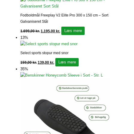
Fodboldmål Freeplay V2 Elite Pro 300 x 150 cm – Sort
Galvaniseret Stål
Læs mere
1.699,00
kr.
1.195,00
kr.
13%
Select sports stopur med snor
Læs mere
159,00
kr.
139,00
kr.
35%