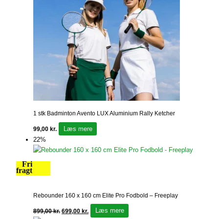
1 stk Badminton Avento LUX Aluminium Rally Ketcher
Læs mere
99,00
kr.
22%
Fri
fragt
Rebounder 160 x 160 cm Elite Pro Fodbold – Freeplay
Læs mere
899,00
kr.
699,00
kr.