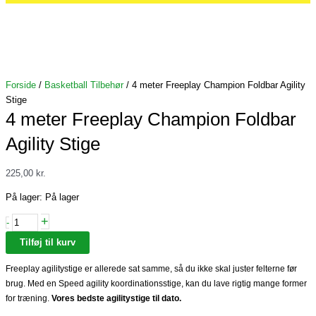
Forside
/
Basketball Tilbehør
/ 4 meter Freeplay Champion Foldbar Agility
Stige
4 meter Freeplay Champion Foldbar
Agility Stige
225,00
kr.
4
På lager:
På lager
meter
+
-
Freeplay
Champion
Tilføj til kurv
Foldbar
Freeplay agilitystige er allerede sat samme, så du ikke skal juster felterne før
Agility
brug. Med en Speed agility koordinationsstige, kan du lave rigtig mange former
Stige
for træning.
Vores bedste agilitystige til dato.
antal