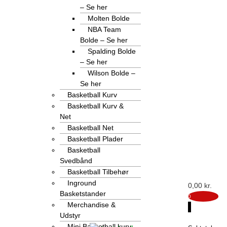
– Se her
Molten Bolde
NBA Team
Bolde – Se her
Spalding Bolde
– Se her
Wilson Bolde –
Se her
Basketball Kurv
Basketball Kurv &
Net
Basketball Net
Basketball Plader
Basketball
Svedbånd
Basketball Tilbehør
Inground
0,00
kr.
Basketstander
0
Merchandise &
Udstyr
0
Mini Basketball kurv