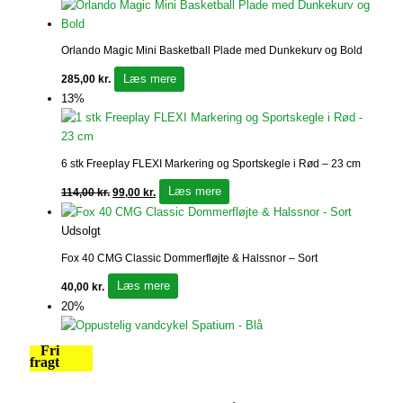
Orlando Magic Mini Basketball Plade med Dunkekurv og Bold
Læs mere
285,00
kr.
13%
6 stk Freeplay FLEXI Markering og Sportskegle i Rød – 23 cm
Læs mere
114,00
kr.
99,00
kr.
Udsolgt
Fox 40 CMG Classic Dommerfløjte & Halssnor – Sort
Læs mere
40,00
kr.
20%
Fri
fragt