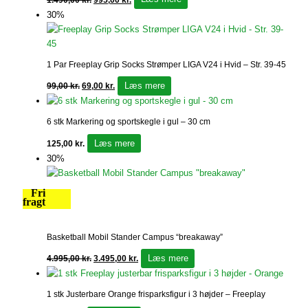
30%
1 Par Freeplay Grip Socks Strømper LIGA V24 i Hvid – Str. 39-45
Læs mere
99,00
kr.
69,00
kr.
6 stk Markering og sportskegle i gul – 30 cm
Læs mere
125,00
kr.
30%
Fri
fragt
Basketball Mobil Stander Campus “breakaway”
Læs mere
4.995,00
kr.
3.495,00
kr.
1 stk Justerbare Orange frisparksfigur i 3 højder – Freeplay