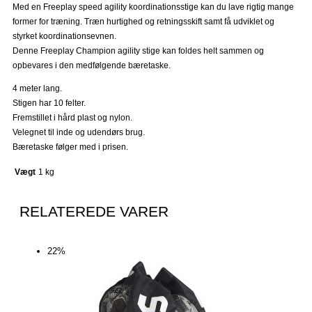
Med en Freeplay speed agility koordinationsstige kan du lave rigtig mange
former for træning.
Træn hurtighed og retningsskift samt få udviklet og
styrket koordinationsevnen.
Denne Freeplay Champion agility stige kan foldes helt sammen og
opbevares i den medfølgende bæretaske.
4 meter lang.
Stigen har 10 felter.
Fremstillet i hård plast og nylon.
Velegnet til inde og udendørs brug.
Bæretaske følger med i prisen.
Vægt
1 kg
RELATEREDE VARER
Den
Den
Den
Den
Den
Den
Den
Den
Den
Den
Den
Den
Den
Den
Den
Den
Den
Den
Den
Den
22%
oprindelige
oprindelige
oprindelige
oprindelige
oprindelige
oprindelige
oprindelige
oprindelige
oprindelige
oprindelige
aktuelle
aktuelle
aktuelle
aktuelle
aktuelle
aktuelle
aktuelle
aktuelle
aktuelle
aktuelle
pris
pris
pris
pris
pris
pris
pris
pris
pris
pris
pris
pris
pris
pris
pris
pris
pris
pris
pris
pris
var:
var:
var:
var:
var:
var:
var:
var:
var:
var:
er:
er:
er:
er:
er:
er:
er:
er:
er:
er:
99,00 kr..
114,00 kr..
249,00 kr..
899,00 kr..
170,00 kr..
870,00 kr..
399,00 kr..
1.490,00 kr..
4.995,00 kr..
9.995,00 kr..
69,00 kr..
99,00 kr..
115,00 kr..
195,00 kr..
699,00 kr..
795,00 kr..
349,00 kr..
995,00 kr..
3.495,00 kr..
7.995,00 kr..