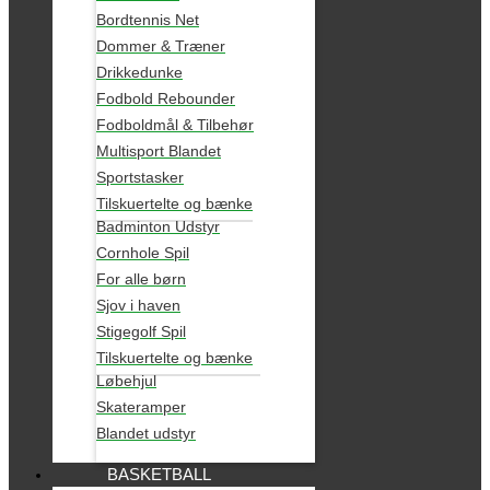
Bordtennis Net
Dommer & Træner
Drikkedunke
Fodbold Rebounder
Fodboldmål & Tilbehør
Multisport Blandet
Sportstasker
Tilskuertelte og bænke
Badminton Udstyr
Cornhole Spil
For alle børn
Sjov i haven
Stigegolf Spil
Tilskuertelte og bænke
Løbehjul
Skateramper
Blandet udstyr
BASKETBALL