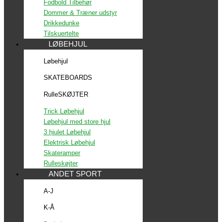
Fodbold Tilbehør
Dommer & Træner udstyr
Drikkedunke
Tilskuertelte
LØBEHJUL
Løbehjul
SKATEBOARDS
RulleSKØJTER
Trick Løbehjul
Løbehjul med store hjul
3 hjulet Løbehjul
Elektrisk Løbehjul
Skateramper
Rulleskøjter
ANDET SPORT
A-J
K-Å