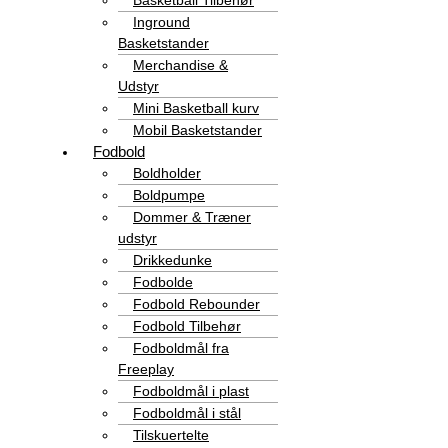
Basketball Tilbehør
Inground
Basketstander
Merchandise &
Udstyr
Mini Basketball kurv
Mobil Basketstander
Fodbold
Boldholder
Boldpumpe
Dommer & Træner
udstyr
Drikkedunke
Fodbolde
Fodbold Rebounder
Fodbold Tilbehør
Fodboldmål fra
Freeplay
Fodboldmål i plast
Fodboldmål i stål
Tilskuertelte