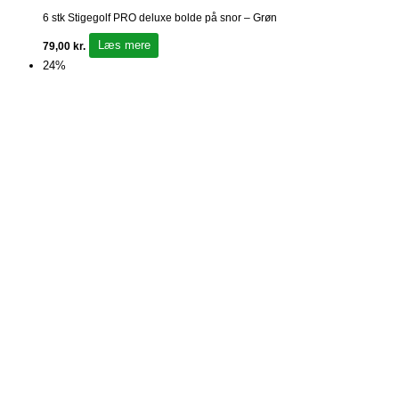
6 stk Stigegolf PRO deluxe bolde på snor – Grøn
Læs mere
79,00
kr.
24%