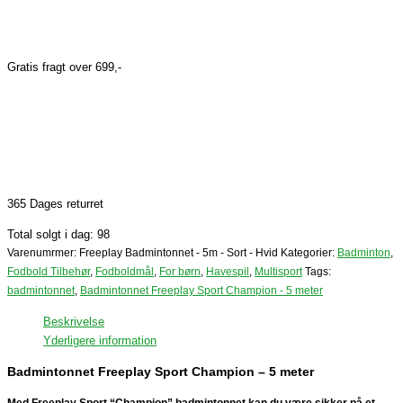
Gratis fragt over 699,-
365 Dages returret
Total solgt i dag: 98
Varenumrmer:
Freeplay Badmintonnet - 5m - Sort - Hvid
Kategorier:
Badminton
,
Fodbold Tilbehør
,
Fodboldmål
,
For børn
,
Havespil
,
Multisport
Tags:
badmintonnet
,
Badmintonnet Freeplay Sport Champion - 5 meter
Beskrivelse
Yderligere information
Badmintonnet Freeplay Sport Champion – 5 meter
Med Freeplay Sport “Champion” badmintonnet kan du være sikker på et