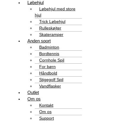
Løbehjul
Løbehjul med store
hjul
Trick Løbehjul
Rulleskøjter
Skateramper
Anden sport
Badminton
Bordtennis
Cornhole Spil
For børn
Håndbold
Stigegolf Spil
Vandflasker
Outlet
Om os
Kontakt
Om os
Support