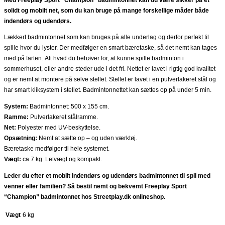
solidt og mobilt net, som du kan bruge på mange forskellige måder både
indendørs og udendørs.
Lækkert badmintonnet som kan bruges på alle underlag og derfor perfekt til
spille hvor du lyster. Der medfølger en smart bæretaske, så det nemt kan tages
med på farten.
Alt hvad du behøver for, at kunne spille badminton i
sommerhuset, eller andre steder ude i det fri.
Nettet er lavet i rigtig god kvalitet
og er nemt at montere på selve stellet. Stellet er lavet i en pulverlakeret stål og
har smart kliksystem i stellet. Badmintonnettet kan sættes op på under 5 min.
System:
Badmintonnet: 500 x 155 cm.
Ramme:
Pulverlakeret stålramme.
Net:
Polyester med UV-beskyttelse.
Opsætning:
Nemt at sætte op – og uden værktøj.
Bæretaske medfølger til hele systemet.
Vægt:
ca.7 kg. Letvægt og kompakt.
Leder du efter et mobilt indendørs og udendørs badmintonnet til spil med
venner eller familien? Så bestil nemt og bekvemt Freeplay Sport
“Champion” badmintonnet hos Streetplay.dk onlineshop.
Vægt
6 kg