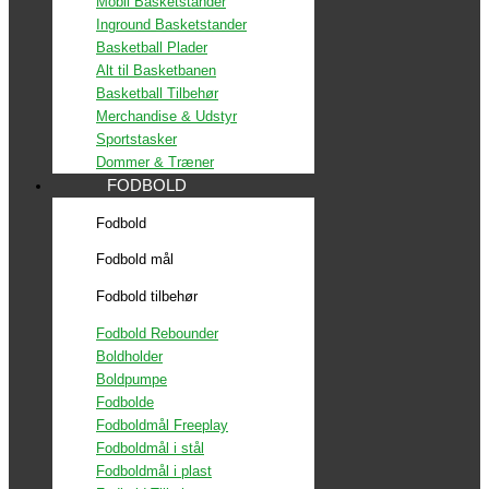
Mobil Basketstander
Inground Basketstander
Basketball Plader
Alt til Basketbanen
Basketball Tilbehør
Merchandise & Udstyr
Sportstasker
Dommer & Træner
FODBOLD
Fodbold
Fodbold mål
Fodbold tilbehør
Fodbold Rebounder
Boldholder
Boldpumpe
Fodbolde
Fodboldmål Freeplay
Fodboldmål i stål
Fodboldmål i plast