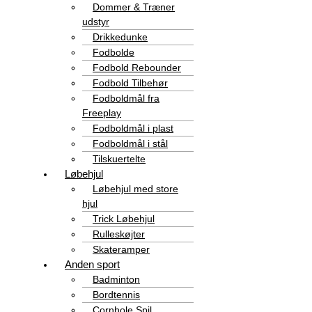
Dommer & Træner
udstyr
Drikkedunke
Fodbolde
Fodbold Rebounder
Fodbold Tilbehør
Fodboldmål fra
Freeplay
Fodboldmål i plast
Fodboldmål i stål
Tilskuertelte
Løbehjul
Løbehjul med store
hjul
Trick Løbehjul
Rulleskøjter
Skateramper
Anden sport
Badminton
Bordtennis
Cornhole Spil