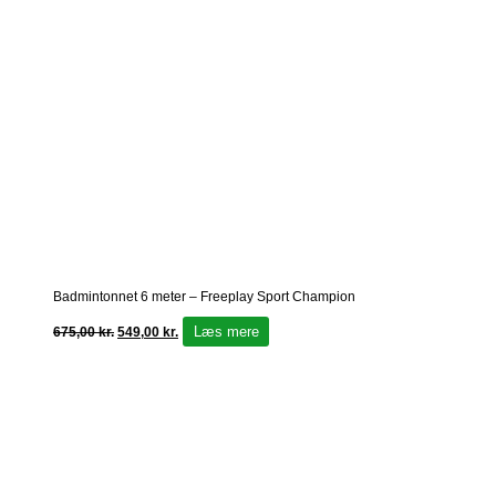
Badmintonnet 6 meter – Freeplay Sport Champion
Læs mere
675,00
kr.
549,00
kr.