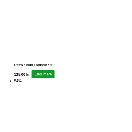
Retro Skum Fodbold Str.1
Læs mere
125,00
kr.
54%