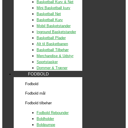
Basketball Kurv & Net
Mini Basketball kurv
Basketball Net
Basketball Kurv
Mobil Basketstander
Inground Basketstander
Basketball Plader
Alt til Basketbanen
Basketball Tilbehør
Merchandise & Udstyr
Sportstasker
Dommer & Træner
FODBOLD
Fodbold
Fodbold mål
Fodbold tilbehør
Fodbold Rebounder
Boldholder
Boldpumpe