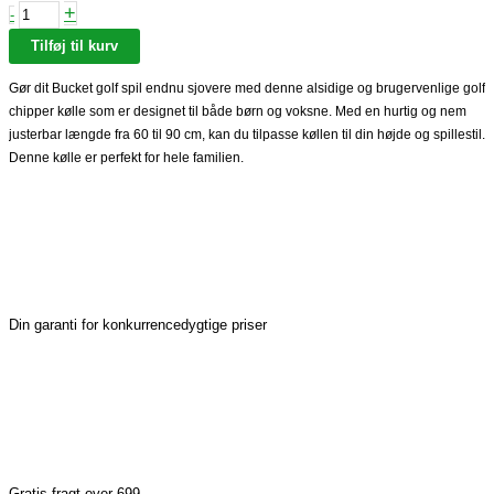
+
-
Tilføj til kurv
Gør dit Bucket golf spil endnu sjovere med denne alsidige og brugervenlige golf
chipper kølle som er designet til både børn og voksne. Med en hurtig og nem
justerbar længde fra 60 til 90 cm, kan du tilpasse køllen til din højde og spillestil.
Denne kølle er perfekt for hele familien.
Din garanti for konkurrencedygtige priser
Gratis fragt over 699,-