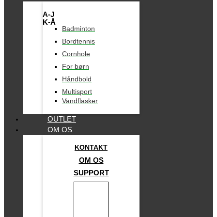
A-J
K-Å
Badminton
Bordtennis
Cornhole
For børn
Håndbold
Multisport
Vandflasker
OUTLET
OM OS
KONTAKT
OM OS
SUPPORT