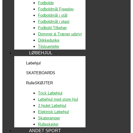
Fodbolde
Fodboldmål Freeplay
Fodboldmål i stål
Fodboldmål i plast
Fodbold Tilbehør
Dommer & Træner udstyr
Drikkedunke
Tilskuertelte
LØBEHJUL
Løbehjul
SKATEBOARDS
RulleSKØJTER
Trick Løbehjul
Løbehjul med store hjul
3 hjulet Løbehjul
Elektrisk Løbehjul
Skateramper
Rulleskøjter
ANDET SPORT