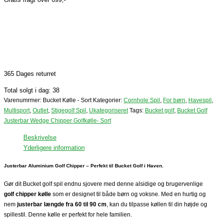
365 Dages returret
Total solgt i dag: 38
Varenumrmer:
Bucket Kølle - Sort
Kategorier:
Cornhole Spil
,
For børn
,
Havespil
,
Multisport
,
Outlet
,
Stigegolf Spil
,
Ukategoriseret
Tags:
Bucket golf
,
Bucket Golf
Justerbar Wedge Chipper Golfkølle- Sort
Beskrivelse
Yderligere information
Justerbar Aluminium Golf Chipper – Perfekt til Bucket Golf i Haven.
Gør dit Bucket golf spil endnu sjovere med denne alsidige og brugervenlige
golf chipper kølle
som er designet til både børn og voksne. Med en hurtig og
nem
justerbar længde fra 60 til 90 cm
, kan du tilpasse køllen til din højde og
spillestil. Denne kølle er perfekt for hele familien.