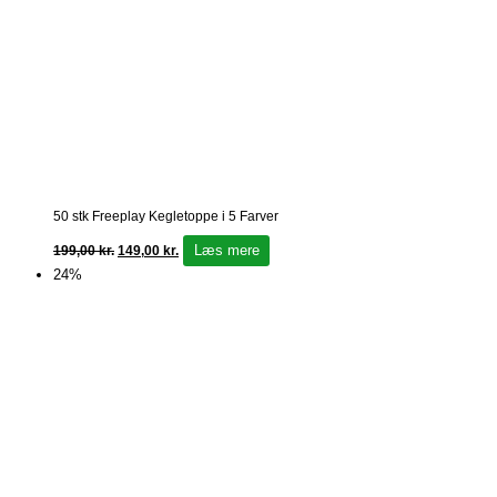
50 stk Freeplay Kegletoppe i 5 Farver
Læs mere
199,00
kr.
149,00
kr.
24%