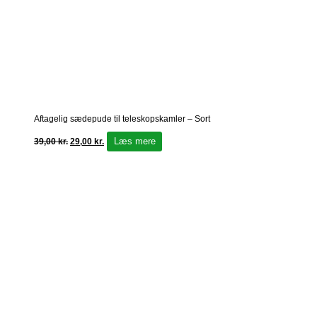
Aftagelig sædepude til teleskopskamler – Sort
Læs mere
39,00
kr.
29,00
kr.