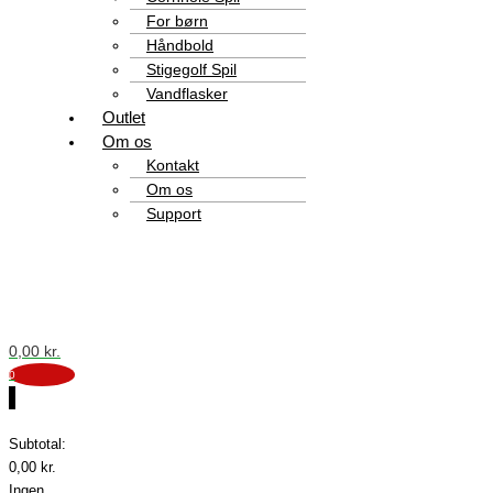
For børn
Håndbold
Stigegolf Spil
Vandflasker
Outlet
Om os
Kontakt
Om os
Support
0,00
kr.
0
0
Subtotal:
0,00
kr.
Ingen