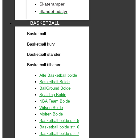
Skateramper
Blandet udstyr
BASKETBALL
Basketball
Basketball kurv
Basketball stander
Basketball tilbehør
Alle Basketball bolde
Basketball Bolde
BallGround Bolde
Spalding Bolde
NBA Team Bolde
Wilson Bolde
Molten Bolde
Basketball bolde str. 5
Basketball bolde str. 6
Basketball bolde str. 7