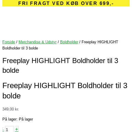
FRI FRAGT VED KØB OVER 699,-
Forside
/
Merchandise & Udstyr
/
Boldholder
/ Freeplay HIGHLIGHT
Boldholder til 3 bolde
Freeplay HIGHLIGHT Boldholder til 3
bolde
Freeplay HIGHLIGHT Boldholder til 3
bolde
349,00
kr.
På lager:
På lager
+
-