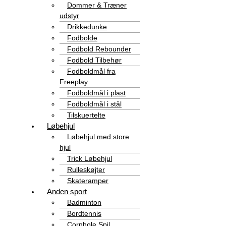
Dommer & Træner
udstyr
Drikkedunke
Fodbolde
Fodbold Rebounder
Fodbold Tilbehør
Fodboldmål fra
Freeplay
Fodboldmål i plast
Fodboldmål i stål
Tilskuertelte
Løbehjul
Løbehjul med store
hjul
Trick Løbehjul
Rulleskøjter
Skateramper
Anden sport
Badminton
Bordtennis
Cornhole Spil