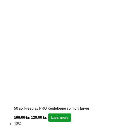
50 stk Freeplay PRO Kegletoppe i 5 multi farver
Læs mere
199,00
kr.
129,00
kr.
13%