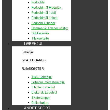
Fodbolde
Fodboldmål Freeplay
Fodboldmål i stål
Fodboldmål i plast
Fodbold Tilbehør
Dommer & Træner udstyr
Drikkedunke
Tilskuertelte
LØBEHJUL
Løbehjul
SKATEBOARDS
RulleSKØJTER
Trick Løbehjul
Løbehjul med store hjul
3 hjulet Løbehjul
Elektrisk Løbehjul
Skateramper
Rulleskøjter
ANDET SPORT