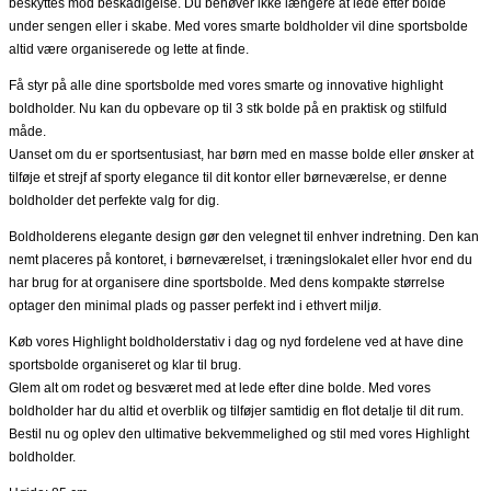
beskyttes mod beskadigelse. Du behøver ikke længere at lede efter bolde
under sengen eller i skabe. Med vores smarte boldholder vil dine sportsbolde
altid være organiserede og lette at finde.
Få styr på alle dine sportsbolde med vores smarte og innovative highlight
boldholder. Nu kan du opbevare op til 3 stk bolde på en praktisk og stilfuld
måde.
Uanset om du er sportsentusiast, har børn med en masse bolde eller ønsker at
tilføje et strejf af sporty elegance til dit kontor eller børneværelse, er denne
boldholder det perfekte valg for dig.
Boldholderens elegante design gør den velegnet til enhver indretning. Den kan
nemt placeres på kontoret, i børneværelset, i træningslokalet eller hvor end du
har brug for at organisere dine sportsbolde. Med dens kompakte størrelse
optager den minimal plads og passer perfekt ind i ethvert miljø.
Køb vores Highlight boldholderstativ i dag og nyd fordelene ved at have dine
sportsbolde organiseret og klar til brug.
Glem alt om rodet og besværet med at lede efter dine bolde. Med vores
boldholder har du altid et overblik og tilføjer samtidig en flot detalje til dit rum.
Bestil nu og oplev den ultimative bekvemmelighed og stil med vores Highlight
boldholder.