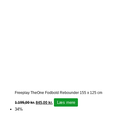
Freeplay TheOne Fodbold Rebounder 155 x 125 cm
Læs mere
1.195,00
kr.
845,00
kr.
34%