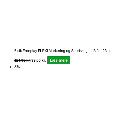
6 stk Freeplay FLEXI Markering og Sportskegle i Blå – 23 cm
Læs mere
114,00
kr.
99,00
kr.
8%