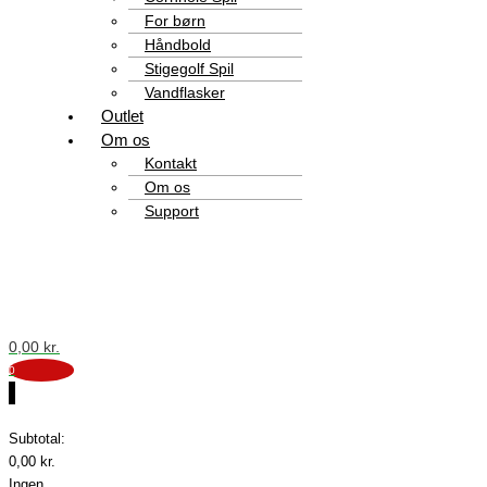
For børn
Håndbold
Stigegolf Spil
Vandflasker
Outlet
Om os
Kontakt
Om os
Support
0,00
kr.
0
0
Subtotal:
0,00
kr.
Ingen