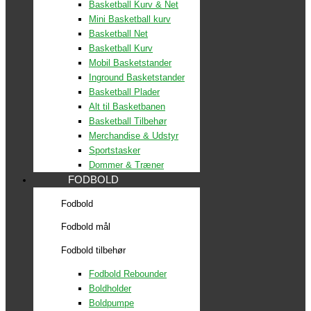
Basketball Kurv & Net
Mini Basketball kurv
Basketball Net
Basketball Kurv
Mobil Basketstander
Inground Basketstander
Basketball Plader
Alt til Basketbanen
Basketball Tilbehør
Merchandise & Udstyr
Sportstasker
Dommer & Træner
FODBOLD
Fodbold
Fodbold mål
Fodbold tilbehør
Fodbold Rebounder
Boldholder
Boldpumpe