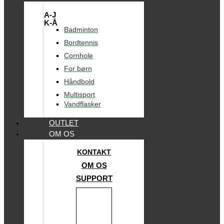
A-J
K-Å
Badminton
Bordtennis
Cornhole
For børn
Håndbold
Multisport
Vandflasker
OUTLET
OM OS
KONTAKT
OM OS
SUPPORT