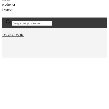
produkter
i kurven
+45 28 96 29 09