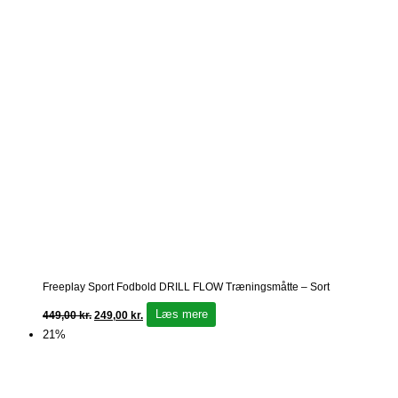
Freeplay Sport Fodbold DRILL FLOW Træningsmåtte – Sort
Læs mere
449,00
kr.
249,00
kr.
21%