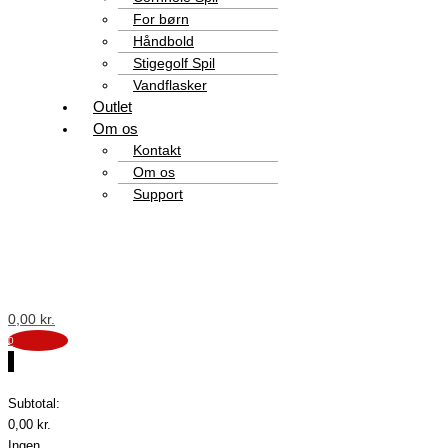
For børn
Håndbold
Stigegolf Spil
Vandflasker
Outlet
Om os
Kontakt
Om os
Support
0,00
kr.
0
0
Subtotal:
0,00
kr.
Ingen