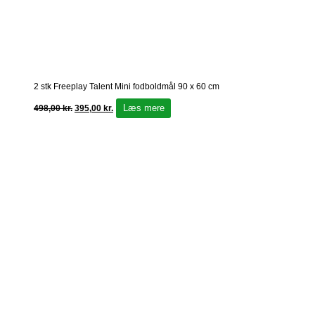
2 stk Freeplay Talent Mini fodboldmål 90 x 60 cm
Læs mere
498,00
kr.
395,00
kr.