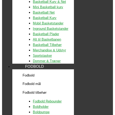
Basketball Kurv & Net
Mini Basketball kurv
Basketball Net
Basketball Kurv
Mobil Basketstander
Inground Basketstander
Basketball Plader
Alt til Basketbanen
Basketball Tilbehør
Merchandise & Udstyr
Sportstasker
Dommer & Træner
FODBOLD
Fodbold
Fodbold mål
Fodbold tilbehør
Fodbold Rebounder
Boldholder
Boldpumpe