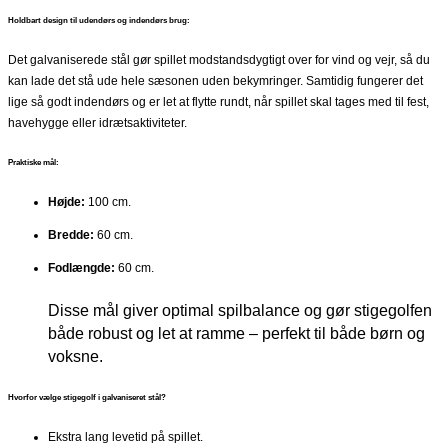
Holdbart design til udendørs og indendørs brug:
Det galvaniserede stål gør spillet modstandsdygtigt over for vind og vejr, så du
kan lade det stå ude hele sæsonen uden bekymringer. Samtidig fungerer det
lige så godt indendørs og er let at flytte rundt, når spillet skal tages med til fest,
havehygge eller idrætsaktiviteter.
Praktiske mål:
Højde:
100 cm.
Bredde:
60 cm.
Fodlængde:
60 cm.
Disse mål giver optimal spilbalance og gør stigegolfen
både robust og let at ramme – perfekt til både børn og
voksne.
Hvorfor vælge stigegolf i galvaniseret stål?
Ekstra lang levetid på spillet.