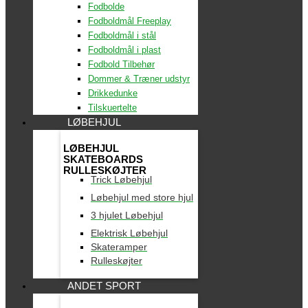
Fodbolde
Fodboldmål Freeplay
Fodboldmål i stål
Fodboldmål i plast
Fodbold Tilbehør
Dommer & Træner udstyr
Drikkedunke
Tilskuertelte
LØBEHJUL
LØBEHJUL
SKATEBOARDS
RULLESKØJTER
Trick Løbehjul
Løbehjul med store hjul
3 hjulet Løbehjul
Elektrisk Løbehjul
Skateramper
Rulleskøjter
ANDET SPORT