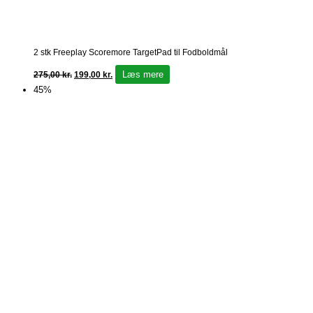
2 stk Freeplay Scoremore TargetPad til Fodboldmål
Læs mere
275,00
kr.
199,00
kr.
45%