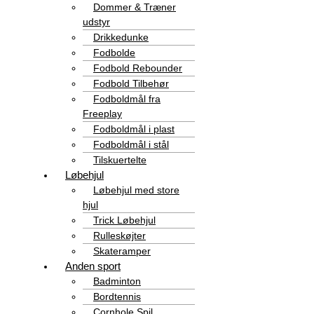
Dommer & Træner
udstyr
Drikkedunke
Fodbolde
Fodbold Rebounder
Fodbold Tilbehør
Fodboldmål fra
Freeplay
Fodboldmål i plast
Fodboldmål i stål
Tilskuertelte
Løbehjul
Løbehjul med store
hjul
Trick Løbehjul
Rulleskøjter
Skateramper
Anden sport
Badminton
Bordtennis
Cornhole Spil