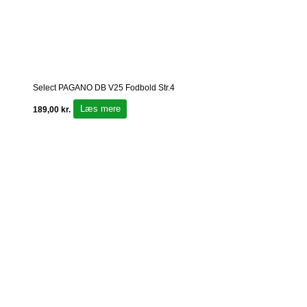
Select PAGANO DB V25 Fodbold Str.4
Læs mere
189,00
kr.