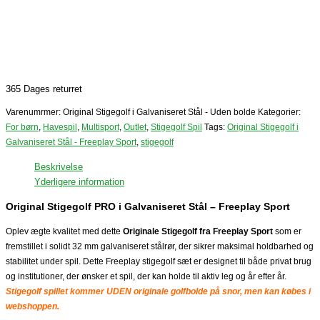
365 Dages returret
Varenumrmer:
Original Stigegolf i Galvaniseret Stål - Uden bolde
Kategorier:
For børn
,
Havespil
,
Multisport
,
Outlet
,
Stigegolf Spil
Tags:
Original Stigegolf i
Galvaniseret Stål - Freeplay Sport
,
stigegolf
Beskrivelse
Yderligere information
Original Stigegolf PRO i Galvaniseret Stål – Freeplay Sport
Oplev ægte kvalitet med dette
Originale Stigegolf fra Freeplay Sport
som er
fremstillet i solidt 32 mm galvaniseret stålrør, der sikrer maksimal holdbarhed og
stabilitet under spil. Dette Freeplay stigegolf sæt er designet til både privat brug
og institutioner, der ønsker et spil, der kan holde til aktiv leg og år efter år.
Stigegolf spillet kommer UDEN originale golfbolde på snor, men kan købes i
webshoppen.