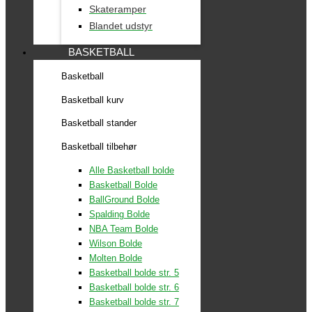
Skateramper
Blandet udstyr
BASKETBALL
Basketball
Basketball kurv
Basketball stander
Basketball tilbehør
Alle Basketball bolde
Basketball Bolde
BallGround Bolde
Spalding Bolde
NBA Team Bolde
Wilson Bolde
Molten Bolde
Basketball bolde str. 5
Basketball bolde str. 6
Basketball bolde str. 7