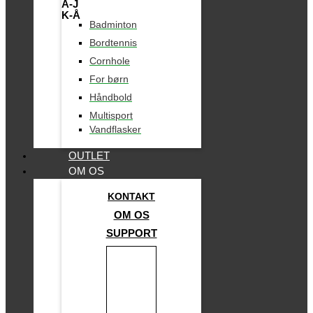
A-J
K-Å
Badminton
Bordtennis
Cornhole
For børn
Håndbold
Multisport
Vandflasker
OUTLET
OM OS
KONTAKT
OM OS
SUPPORT