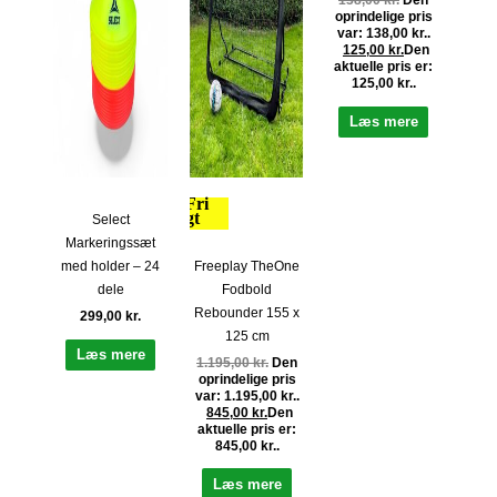
138,00
kr.
Den
oprindelige pris
var: 138,00 kr..
125,00
kr.
Den
aktuelle pris er:
125,00 kr..
Læs mere
Fri
fragt
Select
Markeringssæt
Freeplay TheOne
med holder – 24
Fodbold
dele
Rebounder 155 x
299,00
kr.
125 cm
Læs mere
1.195,00
kr.
Den
oprindelige pris
var: 1.195,00 kr..
845,00
kr.
Den
aktuelle pris er:
845,00 kr..
Læs mere