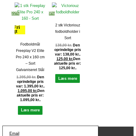
22%
9%
2 stk Victoriouz
Fri
fragt
fodboldholder i
Sort
Fodboldmål
138,00
kr.
Den
oprindelige pris
Freeplay V2 Elite
var: 138,00 kr..
Pro 240 x 160 cm
125,00
kr.
Den
– Sort
aktuelle pris er:
125,00 kr..
Galvaniseret Stål
1.395,00
kr.
Den
Læs mere
oprindelige pris
var: 1.395,00 kr..
1.095,00
kr.
Den
aktuelle pris er:
1.095,00 kr..
Læs mere
Email