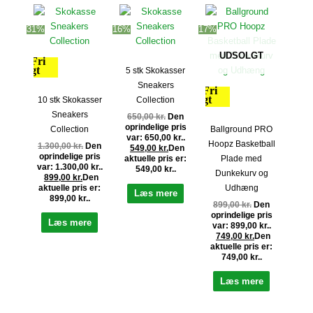
31%
16%
17%
UDSOLGT
Fri
fragt
5 stk Skokasser
Sneakers
Fri
fragt
10 stk Skokasser
Collection
Sneakers
650,00
kr.
Den
oprindelige pris
Collection
Ballground PRO
var: 650,00 kr..
Hoopz Basketball
1.300,00
kr.
Den
549,00
kr.
Den
oprindelige pris
Plade med
aktuelle pris er:
var: 1.300,00 kr..
549,00 kr..
Dunkekurv og
899,00
kr.
Den
aktuelle pris er:
Udhæng
Læs mere
899,00 kr..
899,00
kr.
Den
oprindelige pris
Læs mere
var: 899,00 kr..
749,00
kr.
Den
aktuelle pris er:
749,00 kr..
Læs mere