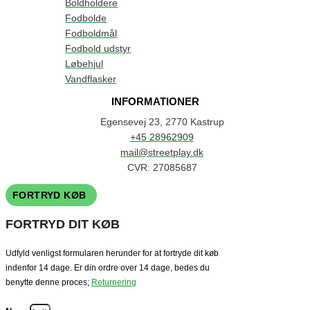
Boldholdere
Fodbolde
Fodboldmål
Fodbold udstyr
Løbehjul
Vandflasker
INFORMATIONER
Egensevej 23, 2770 Kastrup
+45 28962909
mail@streetplay.dk
CVR: 27085687
FORTRYD KØB
FORTRYD DIT KØB
Udfyld venligst formularen herunder for at fortryde dit køb
indenfor 14 dage. Er din ordre over 14 dage, bedes du
benytte denne proces;
Returnering