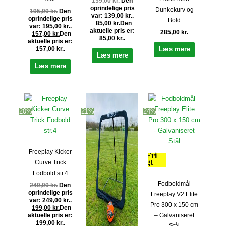
139,00
kr.
Den
oprindelige pris
Dunkekurv og
195,00
kr.
Den
var: 139,00 kr..
oprindelige pris
Bold
85,00
kr.
Den
var: 195,00 kr..
aktuelle pris er:
285,00
kr.
157,00
kr.
Den
85,00 kr..
aktuelle pris er:
157,00 kr..
Læs mere
Læs mere
Læs mere
20%
21%
24%
Freeplay Kicker
Fri
fragt
Curve Trick
Fodbold str.4
Fodboldmål
249,00
kr.
Den
oprindelige pris
Freeplay V2 Elite
var: 249,00 kr..
Pro 300 x 150 cm
199,00
kr.
Den
– Galvaniseret
aktuelle pris er:
199,00 kr..