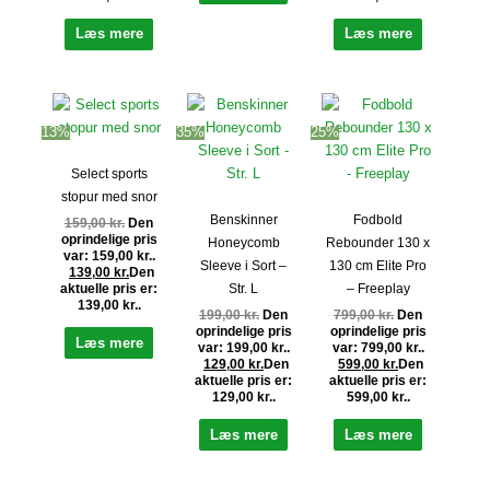
Læs mere
Læs mere
13%
35%
25%
Select sports
stopur med snor
Benskinner
Fodbold
159,00
kr.
Den
oprindelige pris
Honeycomb
Rebounder 130 x
var: 159,00 kr..
Sleeve i Sort –
130 cm Elite Pro
139,00
kr.
Den
aktuelle pris er:
Str. L
– Freeplay
139,00 kr..
199,00
kr.
Den
799,00
kr.
Den
oprindelige pris
oprindelige pris
Læs mere
var: 199,00 kr..
var: 799,00 kr..
129,00
kr.
Den
599,00
kr.
Den
aktuelle pris er:
aktuelle pris er:
129,00 kr..
599,00 kr..
Læs mere
Læs mere