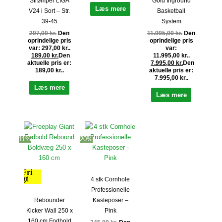
Gold Inground
Strømper LIGA
Læs mere
Basketball
V24 i Sort – Str.
System
39-45
11.995,00
kr.
Den
297,00
kr.
Den
oprindelige pris
oprindelige pris
var:
var: 297,00 kr..
11.995,00 kr..
189,00
kr.
Den
7.995,00
kr.
Den
aktuelle pris er:
aktuelle pris er:
189,00 kr..
7.995,00 kr..
Læs mere
Læs mere
11%
20%
Fri
fragt
4 stk Cornhole
Professionelle
Rebounder
Kasteposer –
Kicker Wall 250 x
Pink
160 cm Fodbold