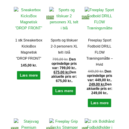
16%
45%
1 stk Sneakerbox
Sports og tilskuer
Freeplay Sport
KicksBox
2-3 personers XL
Fodbold DRILL
Magnetisk
telt i blå
FLOW
“DROP FRONT”
Træningsmåtte –
799,00
kr.
Den
oprindelige pris
Hvid
145,00
kr.
var: 799,00 kr..
449,00
kr.
Den
675,00
kr.
Den
Læs mere
oprindelige pris
aktuelle pris er:
var: 449,00 kr..
675,00 kr..
249,00
kr.
Den
aktuelle pris er:
Læs mere
249,00 kr..
Læs mere
33%
30%
5%