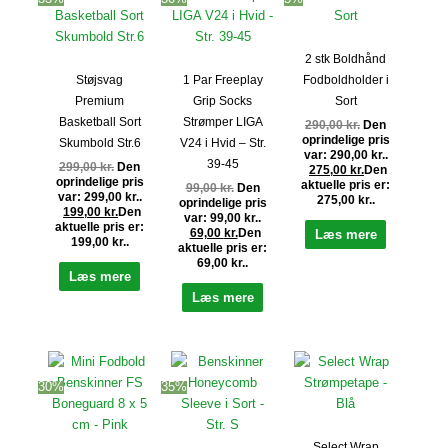
2 stk Boldhånd
Støjsvag
1 Par Freeplay
Fodboldholder i
Premium
Grip Socks
Sort
Basketball Sort
Strømper LIGA
290,00
kr.
Den
oprindelige pris
Skumbold Str.6
V24 i Hvid – Str.
var: 290,00 kr..
39-45
299,00
kr.
Den
275,00
kr.
Den
oprindelige pris
aktuelle pris er:
99,00
kr.
Den
var: 299,00 kr..
275,00 kr..
oprindelige pris
199,00
kr.
Den
var: 99,00 kr..
aktuelle pris er:
69,00
kr.
Den
Læs mere
199,00 kr..
aktuelle pris er:
69,00 kr..
Læs mere
Læs mere
30%
35%
Select Wrap