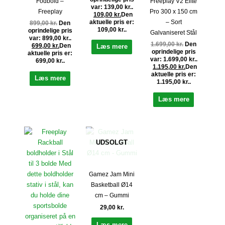
Fodbold –
Freeplay V2 Elite
var: 139,00 kr..
Freeplay
Pro 300 x 150 cm
109,00
kr.
Den
– Sort
aktuelle pris er:
899,00
kr.
Den
109,00 kr..
oprindelige pris
Galvaniseret Stål
var: 899,00 kr..
1.699,00
kr.
Den
699,00
kr.
Den
Læs mere
oprindelige pris
aktuelle pris er:
var: 1.699,00 kr..
699,00 kr..
1.195,00
kr.
Den
aktuelle pris er:
Læs mere
1.195,00 kr..
Læs mere
UDSOLGT
Gamez Jam Mini
Basketball Ø14
cm – Gummi
29,00
kr.
Læs mere