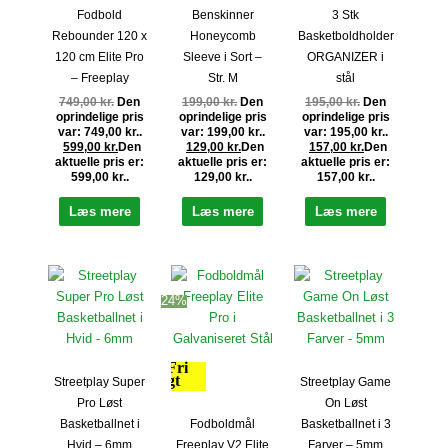
Fodbold
Benskinner
3 Stk
Rebounder 120 x
Honeycomb
Basketboldholder
120 cm Elite Pro
Sleeve i Sort –
ORGANIZER i
– Freeplay
Str. M
stål
749,00
kr.
Den
199,00
kr.
Den
195,00
kr.
Den
oprindelige pris
oprindelige pris
oprindelige pris
var: 749,00 kr..
var: 199,00 kr..
var: 195,00 kr..
599,00
kr.
Den
129,00
kr.
Den
157,00
kr.
Den
aktuelle pris er:
aktuelle pris er:
aktuelle pris er:
599,00 kr..
129,00 kr..
157,00 kr..
Læs mere
Læs mere
Læs mere
24%
Fri
fragt
Streetplay Super
Streetplay Game
Pro Løst
On Løst
Fodboldmål
Basketballnet i
Basketballnet i 3
Freeplay V2 Elite
Hvid – 6mm
Farver – 5mm