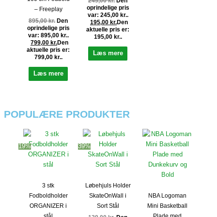
245,00
kr.
Den
oprindelige pris
– Freeplay
var: 245,00 kr..
895,00
kr.
Den
195,00
kr.
Den
oprindelige pris
aktuelle pris er:
var: 895,00 kr..
195,00 kr..
799,00
kr.
Den
aktuelle pris er:
Læs mere
799,00 kr..
Læs mere
POPULÆRE PRODUKTER
19%
39%
3 stk
Løbehjuls Holder
Fodboldholder
SkateOnWall i
NBA Logoman
ORGANIZER i
Sort Stål
Mini Basketball
stål
Plade med