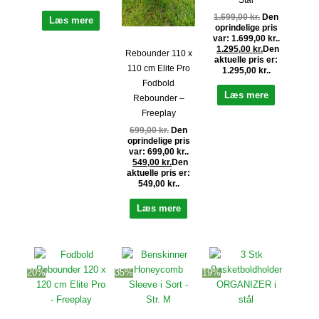
Stål
1.699,00
kr.
Den
Læs mere
oprindelige pris
var: 1.699,00 kr..
1.295,00
kr.
Den
Rebounder 110 x
aktuelle pris er:
110 cm Elite Pro
1.295,00 kr..
Fodbold
Læs mere
Rebounder –
Freeplay
699,00
kr.
Den
oprindelige pris
var: 699,00 kr..
549,00
kr.
Den
aktuelle pris er:
549,00 kr..
Læs mere
20%
35%
19%