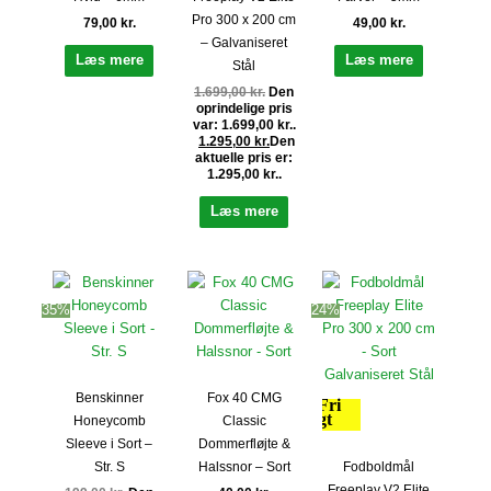
Pro 300 x 200 cm
79,00
kr.
49,00
kr.
– Galvaniseret
Læs mere
Læs mere
Stål
1.699,00
kr.
Den
oprindelige pris
var: 1.699,00 kr..
1.295,00
kr.
Den
aktuelle pris er:
1.295,00 kr..
Læs mere
35%
24%
Benskinner
Fox 40 CMG
Fri
fragt
Honeycomb
Classic
Sleeve i Sort –
Dommerfløjte &
Fodboldmål
Str. S
Halssnor – Sort
Freeplay V2 Elite