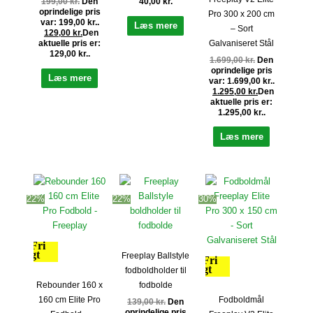
199,00
kr.
Den
40,00
kr.
oprindelige pris
Pro 300 x 200 cm
var: 199,00 kr..
Læs mere
– Sort
129,00
kr.
Den
Galvaniseret Stål
aktuelle pris er:
129,00 kr..
1.699,00
kr.
Den
oprindelige pris
Læs mere
var: 1.699,00 kr..
1.295,00
kr.
Den
aktuelle pris er:
1.295,00 kr..
Læs mere
22%
22%
30%
Fri
fragt
Freeplay Ballstyle
Fri
fragt
fodboldholder til
Rebounder 160 x
fodbolde
160 cm Elite Pro
Fodboldmål
139,00
kr.
Den
oprindelige pris