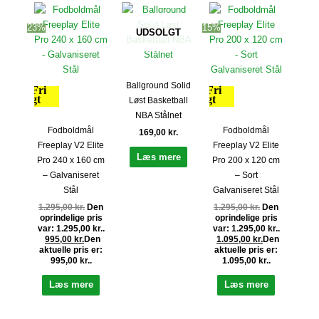
23%
15%
UDSOLGT
Ballground Solid
Fri
Fri
fragt
fragt
Løst Basketball
NBA Stålnet
Fodboldmål
Fodboldmål
169,00
kr.
Freeplay V2 Elite
Freeplay V2 Elite
Læs mere
Pro 240 x 160 cm
Pro 200 x 120 cm
– Galvaniseret
– Sort
Stål
Galvaniseret Stål
1.295,00
kr.
Den
1.295,00
kr.
Den
oprindelige pris
oprindelige pris
var: 1.295,00 kr..
var: 1.295,00 kr..
995,00
kr.
Den
1.095,00
kr.
Den
aktuelle pris er:
aktuelle pris er:
995,00 kr..
1.095,00 kr..
Læs mere
Læs mere