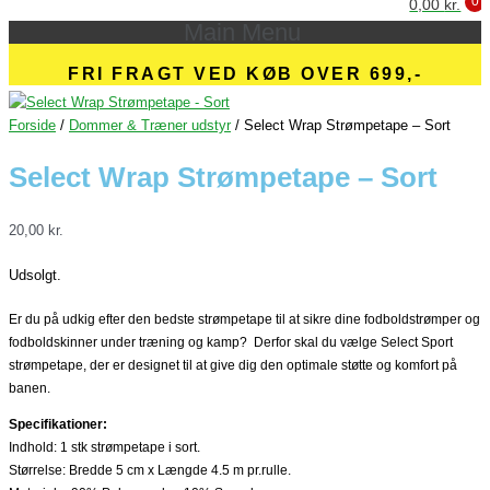
0
0,00
kr.
Fri fragt over 699 kr.
Main Menu
FRI FRAGT VED KØB OVER 699,-
Forside
/
Dommer & Træner udstyr
/ Select Wrap Strømpetape – Sort
Select Wrap Strømpetape – Sort
20,00
kr.
Udsolgt.
Er du på udkig efter den bedste strømpetape til at sikre dine fodboldstrømper og
fodboldskinner under træning og kamp? Derfor skal du vælge Select Sport
strømpetape, der er designet til at give dig den optimale støtte og komfort på
banen.
Specifikationer:
Indhold: 1 stk strømpetape i sort.
Størrelse: Bredde 5 cm x Længde 4.5 m pr.rulle.