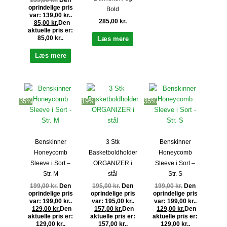
139,00
kr.
Den
oprindelige pris
Bold
var: 139,00 kr..
285,00
kr.
85,00
kr.
Den
aktuelle pris er:
85,00 kr..
Læs mere
Læs mere
35%
19%
35%
Benskinner
3 Stk
Benskinner
Honeycomb
Basketboldholder
Honeycomb
Sleeve i Sort –
ORGANIZER i
Sleeve i Sort –
Str. M
stål
Str. S
199,00
kr.
Den
195,00
kr.
Den
199,00
kr.
Den
oprindelige pris
oprindelige pris
oprindelige pris
var: 199,00 kr..
var: 195,00 kr..
var: 199,00 kr..
129,00
kr.
Den
157,00
kr.
Den
129,00
kr.
Den
aktuelle pris er:
aktuelle pris er:
aktuelle pris er:
129,00 kr..
157,00 kr..
129,00 kr..