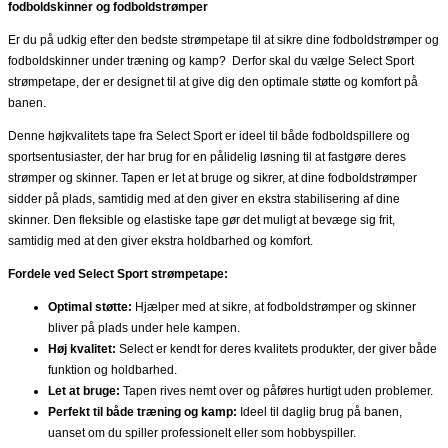
fodboldskinner og fodboldstrømper
Er du på udkig efter den bedste strømpetape til at sikre dine fodboldstrømper og
fodboldskinner under træning og kamp? Derfor skal du vælge Select Sport
strømpetape, der er designet til at give dig den optimale støtte og komfort på
banen.
Denne højkvalitets tape fra Select Sport er ideel til både fodboldspillere og
sportsentusiaster, der har brug for en pålidelig løsning til at fastgøre deres
strømper og skinner. Tapen er let at bruge og sikrer, at dine fodboldstrømper
sidder på plads, samtidig med at den giver en ekstra stabilisering af dine
skinner. Den fleksible og elastiske tape gør det muligt at bevæge sig frit,
samtidig med at den giver ekstra holdbarhed og komfort.
Fordele ved Select Sport strømpetape:
Optimal støtte:
Hjælper med at sikre, at fodboldstrømper og skinner
bliver på plads under hele kampen.
Høj kvalitet:
Select er kendt for deres kvalitets produkter, der giver både
funktion og holdbarhed.
Let at bruge:
Tapen rives nemt over og påføres hurtigt uden problemer.
Perfekt til både træning og kamp:
Ideel til daglig brug på banen,
uanset om du spiller professionelt eller som hobbyspiller.