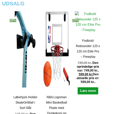
UDSALG
39%
20%
Fodbold
Rebounder 120 x
120 cm Elite Pro
– Freeplay
749,00
kr.
Den
oprindelige pris
var: 749,00 kr..
599,00
kr.
Den
aktuelle pris er:
599,00 kr..
Læs mere
Løbehjuls Holder
NBA Logoman
SkateOnWall i
Mini Basketball
Sort Stål
Plade med
Dunkekurv og