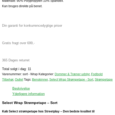
Materiale: 90% Polypropylen 10% Spandex.
Kan bruges direkte på benet.
Din garanti for konkurrencedygtige priser
Gratis fragt over 699,-
365 Dages returret
Total solgt i dag: 11
Varenumrmer:
sort - Wrap
Kategorier:
Dommer & Træner udstyr
,
Fodbold
Tilbehør
,
Outlet
Tags:
Benskinner
,
Select Wrap Strømpetape - Sort
,
Strømpetape
Beskrivelse
Yderligere information
Select Wrap Strømpetape – Sort
Køb Select strømpetape hos Streetplay – Den bedste kvalitet til