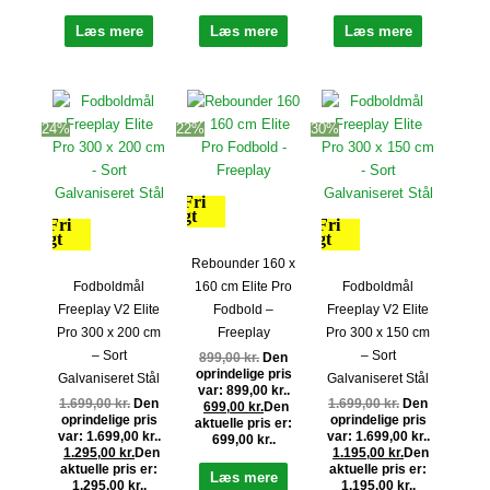
Læs mere
Læs mere
Læs mere
24%
22%
30%
Fri
fragt
Fri
Fri
fragt
fragt
Rebounder 160 x
Fodboldmål
160 cm Elite Pro
Fodboldmål
Freeplay V2 Elite
Fodbold –
Freeplay V2 Elite
Pro 300 x 200 cm
Freeplay
Pro 300 x 150 cm
– Sort
– Sort
899,00
kr.
Den
oprindelige pris
Galvaniseret Stål
Galvaniseret Stål
var: 899,00 kr..
1.699,00
kr.
Den
1.699,00
kr.
Den
699,00
kr.
Den
oprindelige pris
oprindelige pris
aktuelle pris er:
var: 1.699,00 kr..
var: 1.699,00 kr..
699,00 kr..
1.295,00
kr.
Den
1.195,00
kr.
Den
aktuelle pris er:
aktuelle pris er:
Læs mere
1.295,00 kr..
1.195,00 kr..