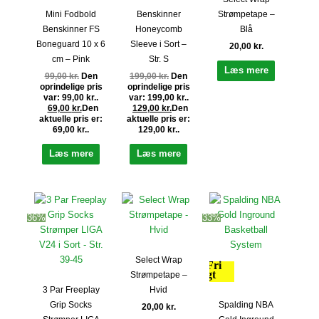
Mini Fodbold
Benskinner
Strømpetape –
Benskinner FS
Honeycomb
Blå
Boneguard 10 x 6
Sleeve i Sort –
20,00
kr.
cm – Pink
Str. S
Læs mere
99,00
kr.
Den
199,00
kr.
Den
oprindelige pris
oprindelige pris
var: 99,00 kr..
var: 199,00 kr..
69,00
kr.
Den
129,00
kr.
Den
aktuelle pris er:
aktuelle pris er:
69,00 kr..
129,00 kr..
Læs mere
Læs mere
36%
33%
Select Wrap
Fri
fragt
Strømpetape –
3 Par Freeplay
Hvid
Spalding NBA
Grip Socks
20,00
kr.