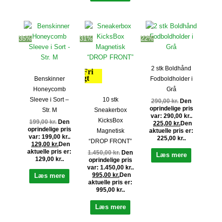
35%
31%
22%
2 stk Boldhånd
Fri
fragt
Benskinner
Fodboldholder i
Honeycomb
Grå
10 stk
Sleeve i Sort –
290,00
kr.
Den
oprindelige pris
Sneakerbox
Str. M
var: 290,00 kr..
KicksBox
199,00
kr.
Den
225,00
kr.
Den
oprindelige pris
Magnetisk
aktuelle pris er:
var: 199,00 kr..
225,00 kr..
“DROP FRONT”
129,00
kr.
Den
aktuelle pris er:
1.450,00
kr.
Den
Læs mere
129,00 kr..
oprindelige pris
var: 1.450,00 kr..
995,00
kr.
Den
Læs mere
aktuelle pris er:
995,00 kr..
Læs mere