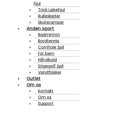
hjul
Trick Løbehjul
Rulleskøjter
Skateramper
Anden sport
Badminton
Bordtennis
Cornhole Spil
For børn
Håndbold
Stigegolf Spil
Vandflasker
Outlet
Om os
Kontakt
Om os
Support