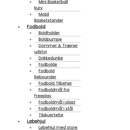
Mini Basketball
kurv
Mobil
Basketstander
Fodbold
Boldholder
Boldpumpe
Dommer & Træner
udstyr
Drikkedunke
Fodbolde
Fodbold
Rebounder
Fodbold Tilbehør
Fodboldmål fra
Freeplay
Fodboldmål i plast
Fodboldmål i stål
Tilskuertelte
Løbehjul
Løbehjul med store