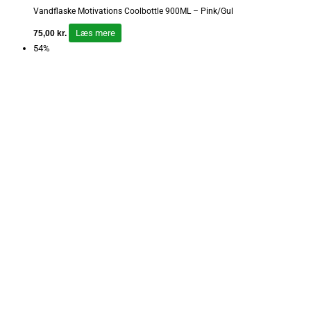
Vandflaske Motivations Coolbottle 900ML – Pink/Gul
Læs mere
75,00
kr.
54%