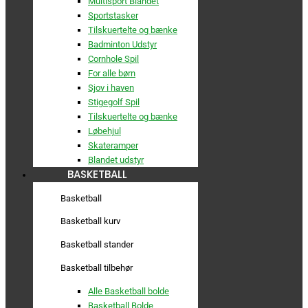
Multisport Blandet
Sportstasker
Tilskuertelte og bænke
Badminton Udstyr
Cornhole Spil
For alle børn
Sjov i haven
Stigegolf Spil
Tilskuertelte og bænke
Løbehjul
Skateramper
Blandet udstyr
BASKETBALL
Basketball
Basketball kurv
Basketball stander
Basketball tilbehør
Alle Basketball bolde
Basketball Bolde