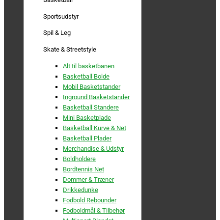
Sportsudstyr
Spil & Leg
Skate & Streetstyle
Alt til basketbanen
Basketball Bolde
Mobil Basketstander
Inground Basketstander
Basketball Standere
Mini Basketplade
Basketball Kurve & Net
Basketball Plader
Merchandise & Udstyr
Boldholdere
Bordtennis Net
Dommer & Træner
Drikkedunke
Fodbold Rebounder
Fodboldmål & Tilbehør