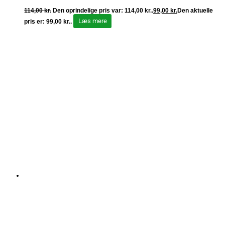
114,00
kr.
Den oprindelige pris var: 114,00 kr..
99,00
kr.
Den aktuelle
Læs mere
pris er: 99,00 kr..