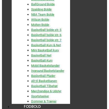
BallGround Bolde
Spalding Bolde
NBA Team Bolde
Wilson Bolde
Molten Bolde
Basketball bolde str. 5
Basketball bolde str. 6
Basketball bolde str. 7
Basketball Kurv & Net
Mini Basketball kurv
Basketball Net
Basketball Kurv
Mobil Basketstander
Inground Basketstander
Basketball Plader
Alt til Basketbanen
Basketball Tilbehør
Merchandise & Udstyr
Sportstasker
Dommer & Træner
FODBOLD