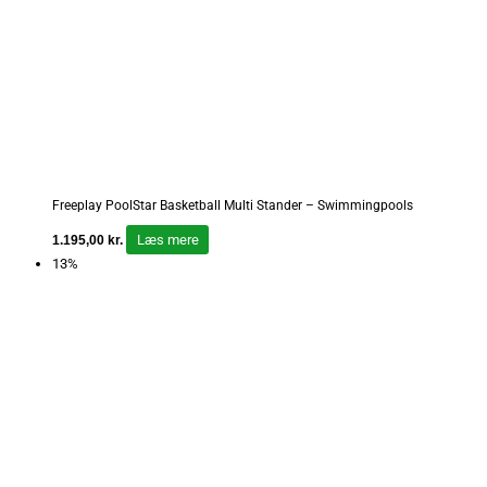
Freeplay PoolStar Basketball Multi Stander – Swimmingpools
Læs mere
1.195,00
kr.
13%