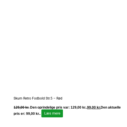
Skum Retro Fodbold Str.5 – Rød
129,00
kr.
Den oprindelige pris var: 129,00 kr..
99,00
kr.
Den aktuelle
Læs mere
pris er: 99,00 kr..