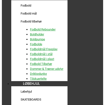
Fodbold
Fodbold mål
Fodbold tilbehør
Fodbold Rebounder
Boldholder
Boldpumpe
Fodbolde
Fodboldmål Freeplay
Fodboldmål i stål
Fodboldmål i plast
Fodbold Tilbehør
Dommer & Træner udstyr
Drikkedunke
Tilskuertelte
LØBEHJUL
Løbehjul
SKATEBOARDS