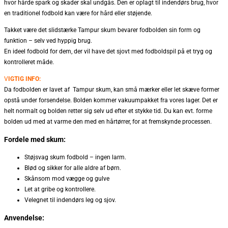
hvor hårde spark og skader skal undgås. Den er oplagt til indendørs brug, hvor
en traditionel fodbold kan være for hård eller støjende.
Takket være det slidstærke Tampur skum bevarer fodbolden sin form og
funktion – selv ved hyppig brug.
En ideel fodbold for dem, der vil have det sjovt med fodboldspil på et tryg og
kontrolleret måde.
V
IGTIG INFO:
Da fodbolden er lavet af Tampur skum, kan små mærker eller let skæve former
opstå under forsendelse. Bolden kommer vakuumpakket fra vores lager. Det er
helt normalt og bolden retter sig selv ud efter et stykke tid. Du kan evt. forme
bolden ud med at varme den med en hårtørrer, for at fremskynde processen.
Fordele med skum:
Støjsvag skum fodbold – ingen larm.
Blød og sikker for alle aldre af børn.
Skånsom mod vægge og gulve
Let at gribe og kontrollere.
Velegnet til indendørs leg og sjov.
Anvendelse: