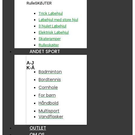
RulleSKØJTER
Trick Løbehjul
Løbehjul med store hjul
3 hjulet Løbehjul
Elektrisk Løbehjul
Skateramper
Rulleskøjter
ANDET SPORT
A-J
K-Å
Badminton
Bordtennis
Cornhole
For børn
Håndbold
Multisport
Vandflasker
OUTLET
OM OS