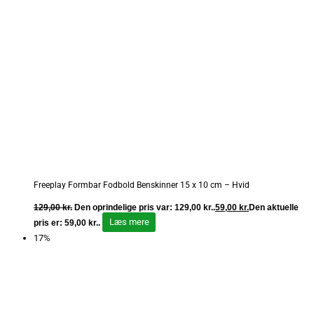
Freeplay Formbar Fodbold Benskinner 15 x 10 cm – Hvid
129,00
kr.
Den oprindelige pris var: 129,00 kr..
59,00
kr.
Den aktuelle
Læs mere
pris er: 59,00 kr..
17%