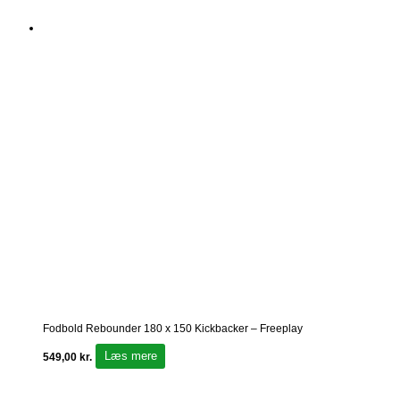
Fodbold Rebounder 180 x 150 Kickbacker – Freeplay
Læs mere
549,00
kr.