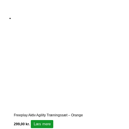
Freeplay Aktiv Agility Træningssæt – Orange
Læs mere
299,00
kr.