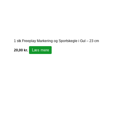
1 stk Freeplay Markering og Sportskegle i Gul – 23 cm
Læs mere
20,00
kr.