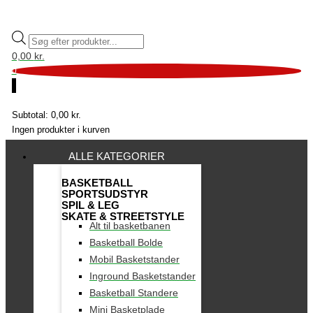
0,00
kr.
0
0
Subtotal:
0,00
kr.
Ingen produkter i kurven
ALLE KATEGORIER
BASKETBALL
SPORTSUDSTYR
SPIL & LEG
SKATE & STREETSTYLE
Alt til basketbanen
Basketball Bolde
Mobil Basketstander
Inground Basketstander
Basketball Standere
Mini Basketplade