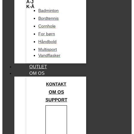
A-J
K-Å
Badminton
Bordtennis
Cornhole
For børn
Håndbold
Multisport
Vandflasker
OUTLET
OM OS
KONTAKT
OM OS
SUPPORT