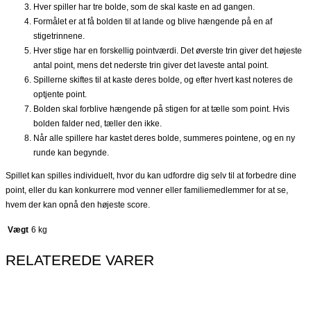
Hver spiller har tre bolde, som de skal kaste en ad gangen.
Formålet er at få bolden til at lande og blive hængende på en af
stigetrinnene.
Hver stige har en forskellig pointværdi. Det øverste trin giver det højeste
antal point, mens det nederste trin giver det laveste antal point.
Spillerne skiftes til at kaste deres bolde, og efter hvert kast noteres de
optjente point.
Bolden skal forblive hængende på stigen for at tælle som point. Hvis
bolden falder ned, tæller den ikke.
Når alle spillere har kastet deres bolde, summeres pointene, og en ny
runde kan begynde.
Spillet kan spilles individuelt, hvor du kan udfordre dig selv til at forbedre dine
point, eller du kan konkurrere mod venner eller familiemedlemmer for at se,
hvem der kan opnå den højeste score.
Vægt
6 kg
RELATEREDE VARER