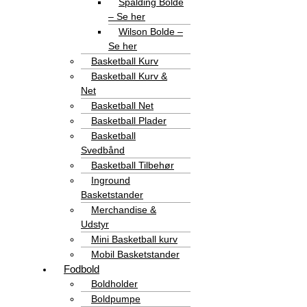
Spalding Bolde
– Se her
Wilson Bolde –
Se her
Basketball Kurv
Basketball Kurv &
Net
Basketball Net
Basketball Plader
Basketball
Svedbånd
Basketball Tilbehør
Inground
Basketstander
Merchandise &
Udstyr
Mini Basketball kurv
Mobil Basketstander
Fodbold
Boldholder
Boldpumpe