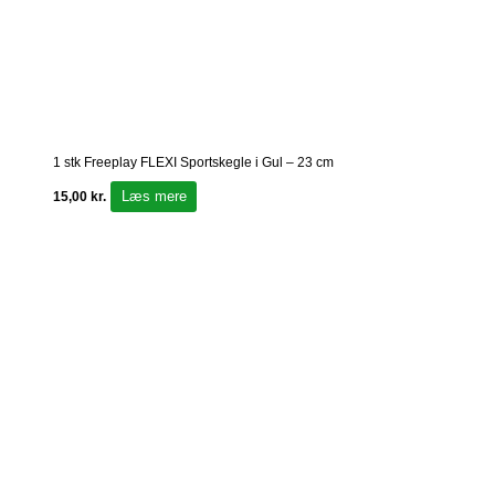
1 stk Freeplay FLEXI Sportskegle i Gul – 23 cm
Læs mere
15,00
kr.