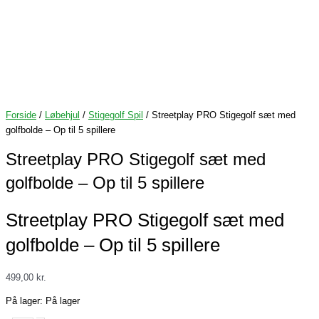
Forside
/
Løbehjul
/
Stigegolf Spil
/ Streetplay PRO Stigegolf sæt med
golfbolde – Op til 5 spillere
Streetplay PRO Stigegolf sæt med
golfbolde – Op til 5 spillere
Streetplay PRO Stigegolf sæt med
golfbolde – Op til 5 spillere
499,00
kr.
På lager:
På lager