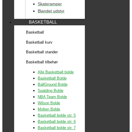
Skateramper
Blandet udstyr
BASKETBALL
Basketball
Basketball kurv
Basketball stander
Basketball tilbehør
Alle Basketball bolde
Basketball Bolde
BallGround Bolde
Spalding Bolde
NBA Team Bolde
Wilson Bolde
Molten Bolde
Basketball bolde str. 5
Basketball bolde str. 6
Basketball bolde str. 7