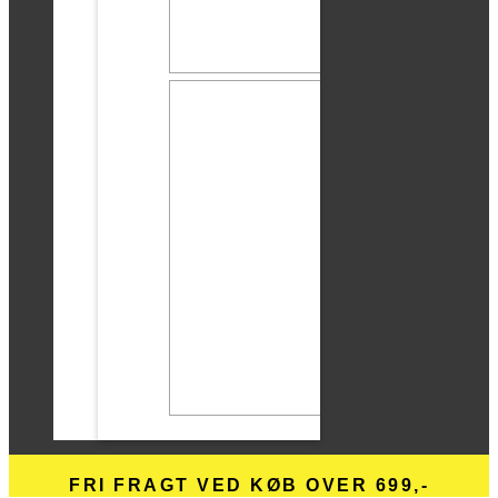
FRI FRAGT VED KØB OVER 699,-