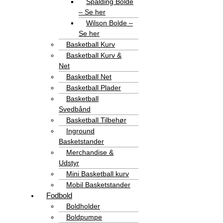
Spalding Bolde
– Se her
Wilson Bolde –
Se her
Basketball Kurv
Basketball Kurv &
Net
Basketball Net
Basketball Plader
Basketball
Svedbånd
Basketball Tilbehør
Inground
Basketstander
Merchandise &
Udstyr
Mini Basketball kurv
Mobil Basketstander
Fodbold
Boldholder
Boldpumpe