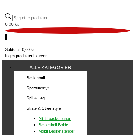
0,00
kr.
0
0
Subtotal:
0,00
kr.
Ingen produkter i kurven
ALLE KATEGORIER
Basketball
Sportsudstyr
Spil & Leg
Skate & Streetstyle
Alt til basketbanen
Basketball Bolde
Mobil Basketstander