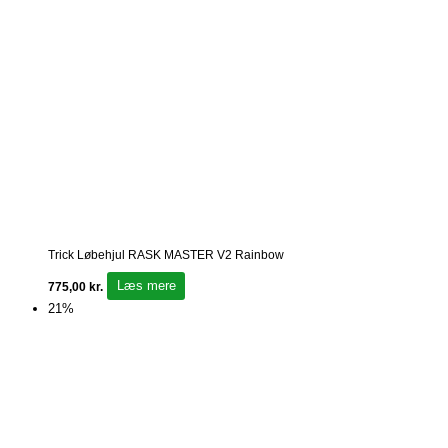
Trick Løbehjul RASK MASTER V2 Rainbow
Læs mere
775,00
kr.
21%