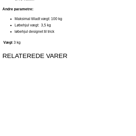
Andre parametre:
Maksimal tilladt vægt: 100 kg
Løbehjul vægt: 3,5 kg
løbehjul designet til trick
Vægt
3 kg
RELATEREDE VARER