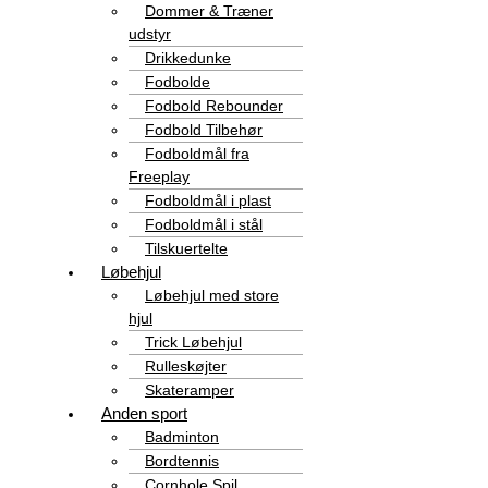
Dommer & Træner
udstyr
Drikkedunke
Fodbolde
Fodbold Rebounder
Fodbold Tilbehør
Fodboldmål fra
Freeplay
Fodboldmål i plast
Fodboldmål i stål
Tilskuertelte
Løbehjul
Løbehjul med store
hjul
Trick Løbehjul
Rulleskøjter
Skateramper
Anden sport
Badminton
Bordtennis
Cornhole Spil