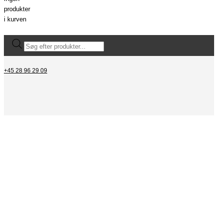
produkter
i kurven
+45 28 96 29 09