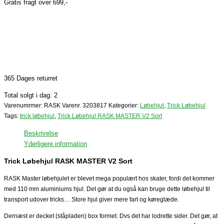
Gratis fragt over 699,-
365 Dages returret
Total solgt i dag: 2
Varenumrmer:
RASK Varenr. 3203817
Kategorier:
Løbehjul
,
Trick Løbehjul
Tags:
trick løbehjul
,
Trick Løbehjul RASK MASTER V2 Sort
Beskrivelse
Yderligere information
Trick Løbehjul RASK MASTER V2 Sort
RASK Master løbehjulet er blevet mega populært hos skater, fordi det kommer
med 110 mm aluminiums hjul. Det gør at du også kan bruge dette løbehjul til
transport udover tricks… Store hjul giver mere fart og køreglæde.
Dernæst er decket (ståpladen) box formet. Dvs det har lodrette sider. Det gør, at