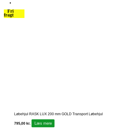
Fri
fragt
Løbehjul RASK LUX 200 mm GOLD Transport Løbehjul
Læs mere
795,00
kr.