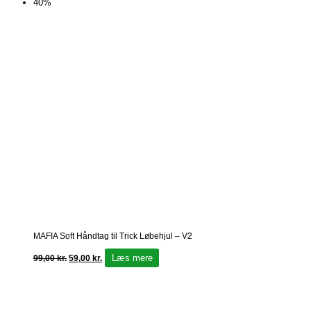
40%
MAFIA Soft Håndtag til Trick Løbehjul – V2
Læs mere
99,00
kr.
59,00
kr.