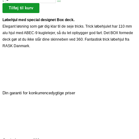
Tilføj til kurv
Løbehjul med special designet Box deck.
Elegant løsning som gør dig klar til de seje tricks. Trick løbehjulet har 110 mm
alu hjul med ABEC-9 kuglelejer, så du let opbygger god fart. Det BOX formede
deck gør at du ikke slår dine skinneben ved 360. Fantastisk trick løbehjul fra
RASK Danmark.
Din garanti for konkurrencedygtige priser