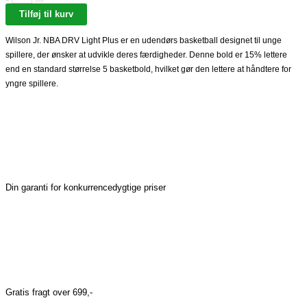
Tilføj til kurv
Wilson Jr. NBA DRV Light Plus er en udendørs basketball designet til unge
spillere, der ønsker at udvikle deres færdigheder.
Denne bold er 15% lettere
end en standard størrelse 5 basketbold, hvilket gør den lettere at håndtere for
yngre spillere.
Din garanti for konkurrencedygtige priser
Gratis fragt over 699,-