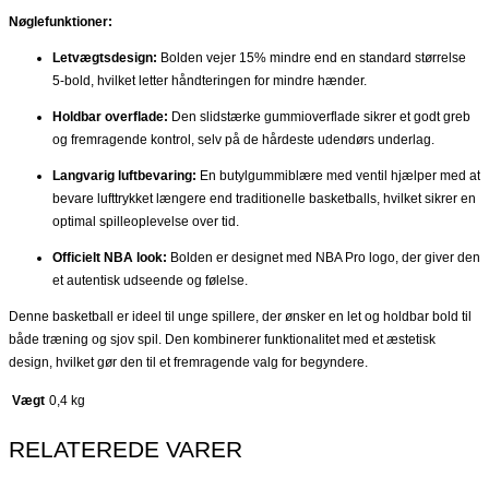
Nøglefunktioner:
Letvægtsdesign:
Bolden vejer 15% mindre end en standard størrelse
5-bold, hvilket letter håndteringen for mindre hænder.
Holdbar overflade:
Den slidstærke gummioverflade sikrer et godt greb
og fremragende kontrol, selv på de hårdeste udendørs underlag.
Langvarig luftbevaring:
En butylgummiblære med ventil hjælper med at
bevare lufttrykket længere end traditionelle basketballs, hvilket sikrer en
optimal spilleoplevelse over tid.
Officielt NBA look:
Bolden er designet med NBA Pro logo, der giver den
et autentisk udseende og følelse.
Denne basketball er ideel til unge spillere, der ønsker en let og holdbar bold til
både træning og sjov spil.
Den kombinerer funktionalitet med et æstetisk
design, hvilket gør den til et fremragende valg for begyndere.
Vægt
0,4 kg
RELATEREDE VARER