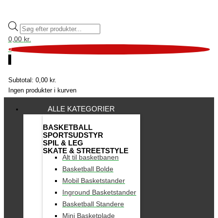
0,00
kr.
0
0
Subtotal:
0,00
kr.
Ingen produkter i kurven
ALLE KATEGORIER
BASKETBALL
SPORTSUDSTYR
SPIL & LEG
SKATE & STREETSTYLE
Alt til basketbanen
Basketball Bolde
Mobil Basketstander
Inground Basketstander
Basketball Standere
Mini Basketplade