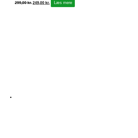
Læs mere
299,00
kr.
249,00
kr.