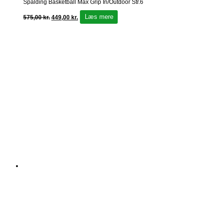
Spalding Basketball Max Grip In/Outdoor Str.6
Læs mere
575,00
kr.
449,00
kr.