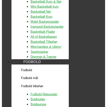
Basketball Kurv & Net
Mini Basketball kurv
Basketball Net
Basketball Kurv
Mobil Basketstander
Inground Basketstander
Basketball Plader
Alt til Basketbanen
Basketball Tilbehør
Merchandise & Udstyr
Sportstasker
Dommer & Træner
FODBOLD
Fodbold
Fodbold mål
Fodbold tilbehør
Fodbold Rebounder
Boldholder
Boldpumpe