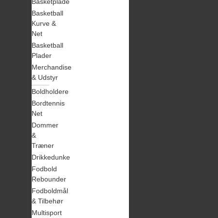
Basketplade
Basketball
Kurve &
Net
Basketball
Plader
Merchandise
& Udstyr
Boldholdere
Bordtennis
Net
Dommer
&
Træner
Drikkedunke
Fodbold
Rebounder
Fodboldmål
& Tilbehør
Multisport