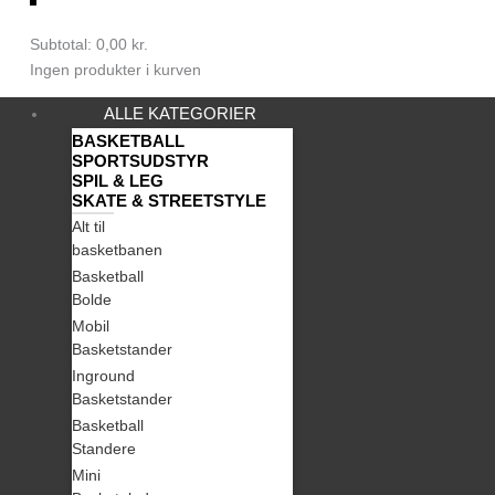
0
Subtotal:
0,00
kr.
Ingen produkter i kurven
ALLE KATEGORIER
BASKETBALL
SPORTSUDSTYR
SPIL & LEG
SKATE & STREETSTYLE
Alt til
basketbanen
Basketball
Bolde
Mobil
Basketstander
Inground
Basketstander
Basketball
Standere
Mini