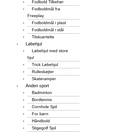
Fodbold Tilbehør
Fodboldmål fra
Freeplay
Fodboldmål i plast
Fodboldmål i stål
Tilskuertelte
Løbehjul
Løbehjul med store
hjul
Trick Løbehjul
Rulleskøjter
Skateramper
Anden sport
Badminton
Bordtennis
Cornhole Spil
For børn
Håndbold
Stigegolf Spil