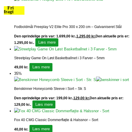
Fri
fragt
Fodboldmål Freeplay V2 Elite Pro 300 x 200 cm – Galvaniseret Stål
Den oprindelige pris var: 1.699,00 kr..
1.295,00
kr.
Den aktuelle pris er:
Læs mere
1.295,00 kr..
Streetplay Game On Løst Basketballnet i 3 Farver – 5mm
Læs mere
49,00
kr.
35%
Benskinner Honeycomb Sleeve i Sort – Str. S
Den oprindelige pris var: 199,00 kr..
129,00
kr.
Den aktuelle pris er:
Læs mere
129,00 kr..
Fox 40 CMG Classic Dommerfløjte & Halssnor – Sort
Læs mere
40,00
kr.