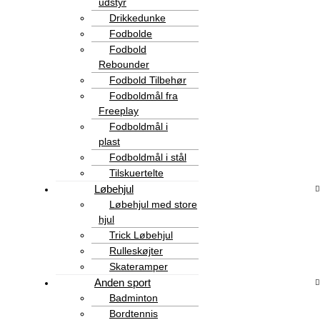
udstyr
Drikkedunke
Fodbolde
Fodbold
Rebounder
Fodbold Tilbehør
Fodboldmål fra
Freeplay
Fodboldmål i
plast
Fodboldmål i stål
Tilskuertelte
Løbehjul
Løbehjul med store
hjul
Trick Løbehjul
Rulleskøjter
Skateramper
Anden sport
Badminton
Bordtennis