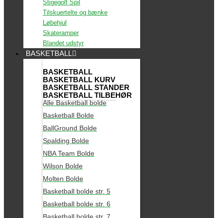
Stigegolf Spil
Tilskuertelte og bænke
Løbehjul
Skateramper
Blandet udstyr
BASKETBALL
BASKETBALL
BASKETBALL KURV
BASKETBALL STANDER
BASKETBALL TILBEHØR
Alle Basketball bolde
Basketball Bolde
BallGround Bolde
Spalding Bolde
NBA Team Bolde
Wilson Bolde
Molten Bolde
Basketball bolde str. 5
Basketball bolde str. 6
Basketball bolde str. 7