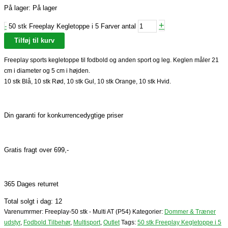
På lager:
På lager
+
-
50 stk Freeplay Kegletoppe i 5 Farver antal
Tilføj til kurv
Freeplay sports kegletoppe til fodbold og anden sport og leg.
Keglen måler 21
cm i diameter og 5 cm i højden.
10 stk Blå, 10 stk Rød, 10 stk Gul, 10 stk Orange, 10 stk Hvid.
Din garanti for konkurrencedygtige priser
Gratis fragt over 699,-
365 Dages returret
Total solgt i dag: 12
Varenumrmer:
Freeplay-50 stk - Multi AT (P54)
Kategorier:
Dommer & Træner
udstyr
,
Fodbold Tilbehør
,
Multisport
,
Outlet
Tags:
50 stk Freeplay Kegletoppe i 5