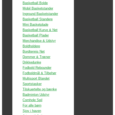
Basketball Bolde
Mobil Basketstander
Inground Basketstander
Basketball Standere
Mini Basketplade
Basketball Kurve & Net
Basketball Plader
Merchandise & Udstyr
Boldholdere
Bordtennis Net
Dommer & Træner
Drikkedunke
Fodbold Rebounder
Fodboldmål & Tilbehør
Multisport Blandet
Sportstasker
Tilskuertelte og bænke
Badminton Udstyr
Cornhole Spil
For alle børn
Sjov i haven