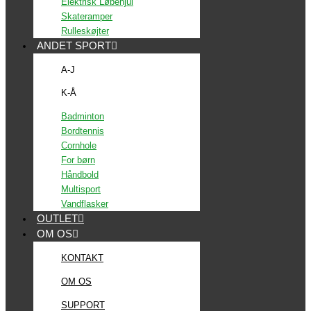
Elektrisk Løbehjul
Skateramper
Rulleskøjter
ANDET SPORT
A-J
K-Å
Badminton
Bordtennis
Cornhole
For børn
Håndbold
Multisport
Vandflasker
OUTLET
OM OS
KONTAKT
OM OS
SUPPORT