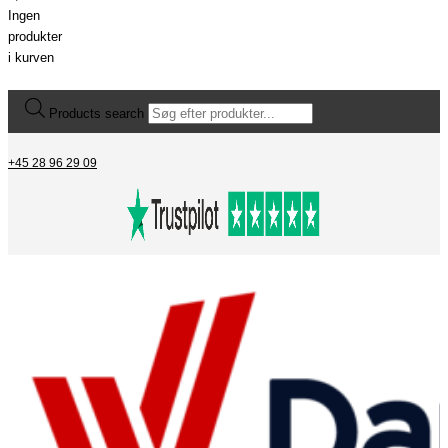
Ingen
produkter
i kurven
Products search
+45 28 96 29 09