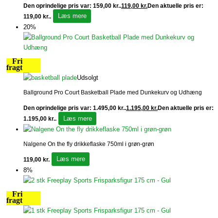
Den oprindelige pris var: 159,00 kr..
119,00
kr.
Den aktuelle pris er:
Læs mere
119,00 kr..
20%
Fri
fragt
Udsolgt
Ballground Pro Court Basketball Plade med Dunkekurv og Udhæng
Den oprindelige pris var: 1.495,00 kr..
1.195,00
kr.
Den aktuelle pris er:
Læs mere
1.195,00 kr..
Nalgene On the fly drikkeflaske 750ml i grøn-grøn
Læs mere
119,00
kr.
8%
Fri
fragt