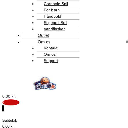
Cornhole Spil
For børn
Håndbold
Stigegolf Spil
Vandflasker
Outlet
Om os
Kontakt
Om os
Support
0,00
kr.
0
0
Subtotal:
0,00
kr.