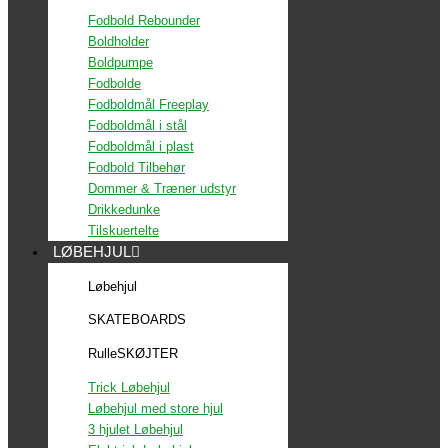
Fodbold Rebounder
Boldholder
Boldpumpe
Fodbolde
Fodboldmål Freeplay
Fodboldmål i stål
Fodboldmål i plast
Fodbold Tilbehør
Dommer & Træner udstyr
Drikkedunke
Tilskuertelte
LØBEHJUL
Løbehjul
SKATEBOARDS
RulleSKØJTER
Trick Løbehjul
Løbehjul med store hjul
3 hjulet Løbehjul