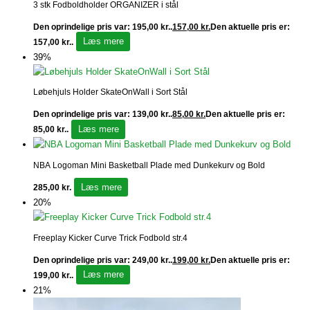
3 stk Fodboldholder ORGANIZER i stål
Den oprindelige pris var: 195,00 kr..
157,00
kr.
Den aktuelle pris er:
Læs mere
157,00 kr..
39%
Løbehjuls Holder SkateOnWall i Sort Stål
Den oprindelige pris var: 139,00 kr..
85,00
kr.
Den aktuelle pris er:
Læs mere
85,00 kr..
NBA Logoman Mini Basketball Plade med Dunkekurv og Bold
Læs mere
285,00
kr.
20%
Freeplay Kicker Curve Trick Fodbold str.4
Den oprindelige pris var: 249,00 kr..
199,00
kr.
Den aktuelle pris er:
Læs mere
199,00 kr..
21%