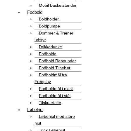
Mobil Basketstander
Fodbold
Boldholder
Boldpumpe
Dommer & Træner
udstyr
Drikkedunke
Fodbolde
Fodbold Rebounder
Fodbold Tilbehør
Fodboldmål fra
Freeplay
Fodboldmål i plast
Fodboldmål i stål
Tilskuertelte
Løbehjul
Løbehjul med store
hjul
Trick Løbehjul