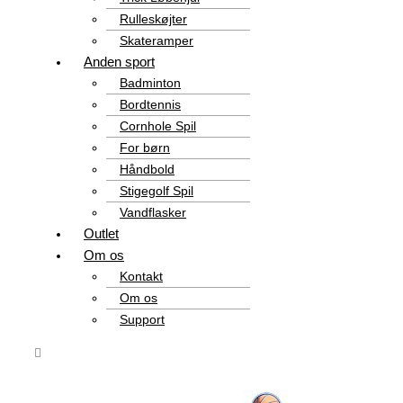
Rulleskøjter
Skateramper
Anden sport
Badminton
Bordtennis
Cornhole Spil
For børn
Håndbold
Stigegolf Spil
Vandflasker
Outlet
Om os
Kontakt
Om os
Support