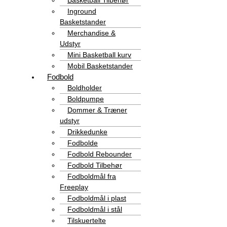
Basketball Tilbehør
Inground
Basketstander
Merchandise &
Udstyr
Mini Basketball kurv
Mobil Basketstander
Fodbold
Boldholder
Boldpumpe
Dommer & Træner
udstyr
Drikkedunke
Fodbolde
Fodbold Rebounder
Fodbold Tilbehør
Fodboldmål fra
Freeplay
Fodboldmål i plast
Fodboldmål i stål
Tilskuertelte