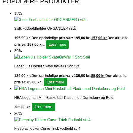
POPULÆRE PRODUKTER
19%
3 stk Fodboldholder ORGANIZER i stål
195,00
kr.
Den oprindelige pris var: 195,00 kr..
157,00
kr.
Den aktuelle
Læs mere
pris er: 157,00 kr..
39%
Løbehjuls Holder SkateOnWall i Sort Stål
139,00
kr.
Den oprindelige pris var: 139,00 kr..
85,00
kr.
Den aktuelle
Læs mere
pris er: 85,00 kr..
NBA Logoman Mini Basketball Plade med Dunkekurv og Bold
Læs mere
285,00
kr.
20%
Freeplay Kicker Curve Trick Fodbold str.4