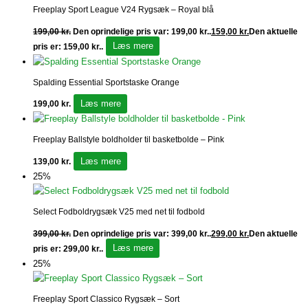
Freeplay Sport League V24 Rygsæk – Royal blå
199,00
kr.
Den oprindelige pris var: 199,00 kr..
159,00
kr.
Den aktuelle
Læs mere
pris er: 159,00 kr..
Spalding Essential Sportstaske Orange
Læs mere
199,00
kr.
Freeplay Ballstyle boldholder til basketbolde – Pink
Læs mere
139,00
kr.
25%
Select Fodboldrygsæk V25 med net til fodbold
399,00
kr.
Den oprindelige pris var: 399,00 kr..
299,00
kr.
Den aktuelle
Læs mere
pris er: 299,00 kr..
25%
Freeplay Sport Classico Rygsæk – Sort