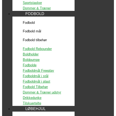
Sportstasker
Dommer & Træner
FODBOLD
Fodbold
Fodbold mål
Fodbold tilbehør
Fodbold Rebounder
Boldholder
Boldpumpe
Fodbolde
Fodboldmål Freeplay
Fodboldmål i stål
Fodboldmål i plast
Fodbold Tilbehør
Dommer & Træner udstyr
Drikkedunke
Tilskuertelte
LØBEHJUL