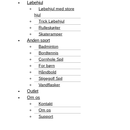
Løbehjul
Løbehjul med store
hjul
Trick Løbehjul
Rulleskøjter
Skateramper
Anden sport
Badminton
Bordtennis
Cornhole Spil
For børn
Håndbold
Stigegolf Spil
Vandflasker
Outlet
Om os
Kontakt
Om os
Support