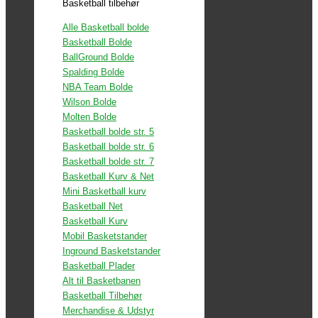
Basketball tilbehør
Alle Basketball bolde
Basketball Bolde
BallGround Bolde
Spalding Bolde
NBA Team Bolde
Wilson Bolde
Molten Bolde
Basketball bolde str. 5
Basketball bolde str. 6
Basketball bolde str. 7
Basketball Kurv & Net
Mini Basketball kurv
Basketball Net
Basketball Kurv
Mobil Basketstander
Inground Basketstander
Basketball Plader
Alt til Basketbanen
Basketball Tilbehør
Merchandise & Udstyr