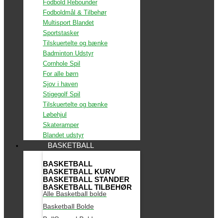
Fodbold Rebounder
Fodboldmål & Tilbehør
Multisport Blandet
Sportstasker
Tilskuertelte og bænke
Badminton Udstyr
Cornhole Spil
For alle børn
Sjov i haven
Stigegolf Spil
Tilskuertelte og bænke
Løbehjul
Skateramper
Blandet udstyr
BASKETBALL
BASKETBALL
BASKETBALL KURV
BASKETBALL STANDER
BASKETBALL TILBEHØR
Alle Basketball bolde
Basketball Bolde