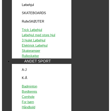
Løbehjul
SKATEBOARDS
RulleSKØJTER
Trick Løbehjul
Løbehjul med store hjul
3 hjulet Løbehjul
Elektrisk Løbehjul
Skateramper
Rulleskøjter
ANDET SPORT
A-J
K-Å
Badminton
Bordtennis
Cornhole
For børn
Håndbold