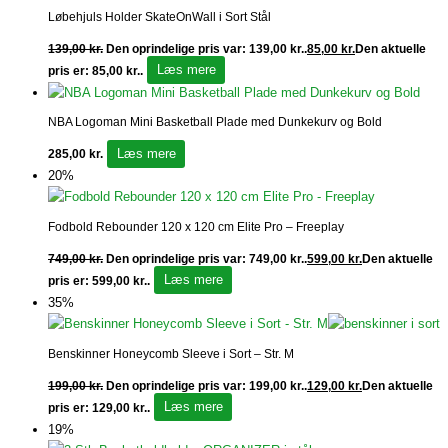
Løbehjuls Holder SkateOnWall i Sort Stål
139,00
kr.
Den oprindelige pris var: 139,00 kr..
85,00
kr.
Den aktuelle
Læs mere
pris er: 85,00 kr..
NBA Logoman Mini Basketball Plade med Dunkekurv og Bold
Læs mere
285,00
kr.
20%
Fodbold Rebounder 120 x 120 cm Elite Pro – Freeplay
749,00
kr.
Den oprindelige pris var: 749,00 kr..
599,00
kr.
Den aktuelle
Læs mere
pris er: 599,00 kr..
35%
Benskinner Honeycomb Sleeve i Sort – Str. M
199,00
kr.
Den oprindelige pris var: 199,00 kr..
129,00
kr.
Den aktuelle
Læs mere
pris er: 129,00 kr..
19%