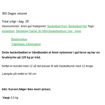
365 Dages returret
Total solgt i dag: 28
Varenumrmer:
4mm-gul
Kategorier:
Basketball Kurv
,
Basketball Net
Tags:
basketnet
,
Streetplay Game On NBA Basketballnet i Gul - 4mm
Beskrivelse
Yderligere information
Dette basketballnet er håndbundet af 4mm nylonsnor i gul farve og har en
brudstyrke på 120 kg pr tråd.
Nettet er bundet med 12 så det passer til alle basketkurve med 12 kroge.
Længde på nettet er 58 cm.
I
nfo: Kurven følger ikke med i prisen.
Vægt
0,5 kg