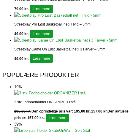
Læs mere
79,00
kr.
Streetplay Pro Løst Basketball net i Hvid – 5mm
Læs mere
49,00
kr.
Streetplay Game On Løst Basketballnet i 3 Farver – 5mm
Læs mere
49,00
kr.
POPULÆRE PRODUKTER
19%
3 stk Fodboldholder ORGANIZER i stål
195,00
kr.
Den oprindelige pris var: 195,00 kr..
157,00
kr.
Den aktuelle
Læs mere
pris er: 157,00 kr..
39%