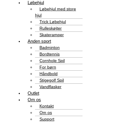
Løbehjul
Løbehjul med store
hjul
Trick Løbehjul
Rulleskøjter
Skateramper
Anden sport
Badminton
Bordtennis
Cornhole Spil
For børn
Håndbold
Stigegolf Spil
Vandflasker
Outlet
Om os
Kontakt
Om os
Support