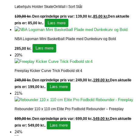
Løbehjuls Holder SkateOnWall i Sort Stål
139,00
kr.
Den oprindelige pris var: 139,00 kr..
85,00
kr.
Den aktuelle
Læs mere
pris er: 85,00 kr..
NBA Logoman Mini Basketball Plade med Dunkekurv og Bold
Læs mere
285,00
kr.
20%
Freeplay Kicker Curve Trick Fodbold str.4
249,00
kr.
Den oprindelige pris var: 249,00 kr..
199,00
kr.
Den aktuelle
Læs mere
pris er: 199,00 kr..
21%
Rebounder 110 x 110 cm Elite Pro Fodbold Rebounder – Freeplay
699,00
kr.
Den oprindelige pris var: 699,00 kr..
549,00
kr.
Den aktuelle
Læs mere
pris er: 549,00 kr..
24%