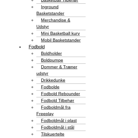
Basketball Tilbehør
Inground
Basketstander
Merchandise &
Udstyr
Mini Basketball kurv
Mobil Basketstander
Fodbold
Boldholder
Boldpumpe
Dommer & Træner
udstyr
Drikkedunke
Fodbolde
Fodbold Rebounder
Fodbold Tilbehør
Fodboldmål fra
Freeplay
Fodboldmål i plast
Fodboldmål i stål
Tilskuertelte