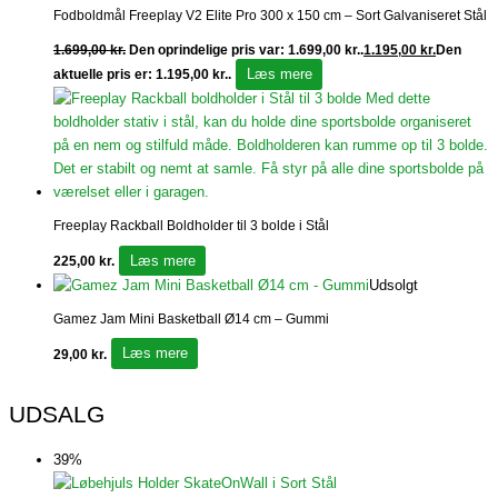
Fodboldmål Freeplay V2 Elite Pro 300 x 150 cm – Sort Galvaniseret Stål
1.699,00
kr.
Den oprindelige pris var: 1.699,00 kr..
1.195,00
kr.
Den
Læs mere
aktuelle pris er: 1.195,00 kr..
Freeplay Rackball Boldholder til 3 bolde i Stål
Læs mere
225,00
kr.
Udsolgt
Gamez Jam Mini Basketball Ø14 cm – Gummi
Læs mere
29,00
kr.
UDSALG
39%