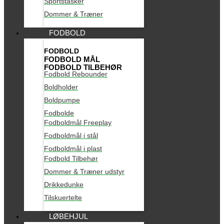
Sportstasker
Dommer & Træner
FODBOLD
FODBOLD
FODBOLD MÅL
FODBOLD TILBEHØR
Fodbold Rebounder
Boldholder
Boldpumpe
Fodbolde
Fodboldmål Freeplay
Fodboldmål i stål
Fodboldmål i plast
Fodbold Tilbehør
Dommer & Træner udstyr
Drikkedunke
Tilskuertelte
LØBEHJUL