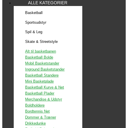
ALLE KATEGORIER
Basketball
Sportsudstyr
Spil & Leg
Skate & Streetstyle
Alt til basketbanen
Basketball Bolde
Mobil Basketstander
Inground Basketstander
Basketball Standere
Mini Basketplade
Basketball Kurve & Net
Basketball Plader
Merchandise & Udstyr
Boldholdere
Bordtennis Net
Dommer & Træner
Drikkedunke