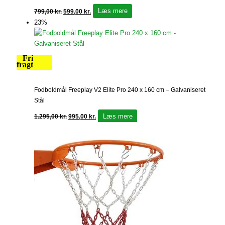
Læs mere
799,00
kr.
599,00
kr.
23%
Fri
fragt
Fodboldmål Freeplay V2 Elite Pro 240 x 160 cm – Galvaniseret
Stål
Læs mere
1.295,00
kr.
995,00
kr.