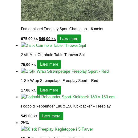
Fodtennisnet Freeplay Sport Champion – 6 meter
Læs mere
675,00
kr.
549,00
kr.
2 stk Mini Cornhole Table Thrower Spil
Læs mere
75,00
kr.
1 Stk Wrap Strømpetape Freeplay Sport – Rød
Læs mere
17,00
kr.
Fodbold Rebounder 180 x 150 Kickbacker – Freeplay
Læs mere
549,00
kr.
25%