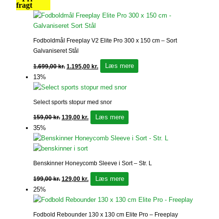
fragt
Fodboldmål Freeplay V2 Elite Pro 300 x 150 cm – Sort
Galvaniseret Stål
Læs mere
1.699,00
kr.
1.195,00
kr.
13%
Select sports stopur med snor
Læs mere
159,00
kr.
139,00
kr.
35%
Benskinner Honeycomb Sleeve i Sort – Str. L
Læs mere
199,00
kr.
129,00
kr.
25%
Fodbold Rebounder 130 x 130 cm Elite Pro – Freeplay