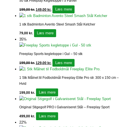
50 stk Freeplay Kegletoppe i 5 Farver
Læs mere
199,00
kr.
149,00
kr.
1 stk Badminton Avento Steel Smash Stål Ketcher
Læs mere
79,00
kr.
35%
Freeplay Sports kegletoppe i Gul – 50 stk
Læs mere
199,00
kr.
129,00
kr.
1 Stk Målnet til Fodboldmål Freeplay Elite Pro str. 300 x 150 cm –
Hvid
Læs mere
199,00
kr.
Original Stigegolf PRO i Galvaniseret Stål – Freeplay Sport
Læs mere
499,00
kr.
22%