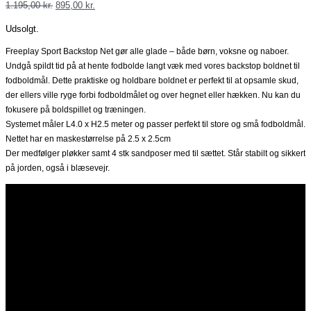
Den
Den
1.195,00
kr.
895,00
kr.
oprindelige
aktuelle
Udsolgt.
pris
pris
var:
er:
Freeplay Sport Backstop Net gør alle glade – både børn, voksne og naboer.
1.195,00 kr..
895,00 kr..
Undgå spildt tid på at hente fodbolde langt væk med vores backstop boldnet til
fodboldmål. Dette praktiske og holdbare boldnet er perfekt til at opsamle skud,
der ellers ville ryge forbi fodboldmålet og over hegnet eller hækken. Nu kan du
fokusere på boldspillet og træningen.
Systemet måler L4.0 x H2.5 meter og passer perfekt til store og små fodboldmål.
Nettet har en maskestørrelse på 2.5 x 2.5cm
Der medfølger pløkker samt 4 stk sandposer med til sættet. Står stabilt og sikkert
på jorden, også i blæsevejr.