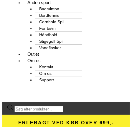
Anden sport
Badminton
Bordtennis
Cornhole Spil
For børn
Håndbold
Stigegolf Spil
Vandflasker
Outlet
Om os
Kontakt
Om os
Support
Products
search
FRI FRAGT VED KØB OVER 699,-