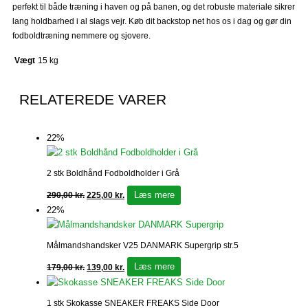
perfekt til både træning i haven og på banen, og det robuste materiale sikrer
lang holdbarhed i al slags vejr. Køb dit backstop net hos os i dag og gør din
fodboldtræning nemmere og sjovere.
Vægt
15 kg
RELATEREDE VARER
Den
Den
Den
Den
Den
Den
Den
Den
Den
Den
Den
Den
Den
Den
Den
Den
22%
oprindelige
oprindelige
oprindelige
oprindelige
oprindelige
oprindelige
oprindelige
oprindelige
aktuelle
aktuelle
aktuelle
aktuelle
aktuelle
aktuelle
aktuelle
aktuelle
pris
pris
pris
pris
pris
pris
pris
pris
pris
pris
pris
pris
pris
pris
pris
pris
var:
var:
var:
var:
var:
var:
var:
var:
er:
er:
er:
er:
er:
er:
er:
er:
2 stk Boldhånd Fodboldholder i Grå
290,00 kr..
179,00 kr..
449,00 kr..
675,00 kr..
199,00 kr..
199,00 kr..
139,00 kr..
498,00 kr..
225,00 kr..
139,00 kr..
249,00 kr..
549,00 kr..
149,00 kr..
129,00 kr..
109,00 kr..
395,00 kr..
Læs mere
290,00
kr.
225,00
kr.
22%
Målmandshandsker V25 DANMARK Supergrip str.5
Læs mere
179,00
kr.
139,00
kr.
1 stk Skokasse SNEAKER FREAKS Side Door