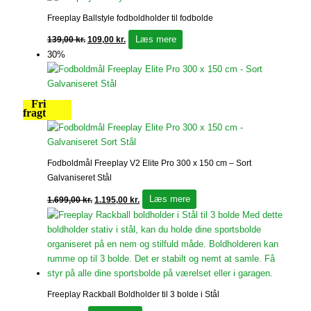
Freeplay Ballstyle fodboldholder til fodbolde
Læs mere
139,00
kr.
109,00
kr.
30%
Fri
fragt
Fodboldmål Freeplay V2 Elite Pro 300 x 150 cm – Sort
Galvaniseret Stål
Læs mere
1.699,00
kr.
1.195,00
kr.
Freeplay Rackball Boldholder til 3 bolde i Stål