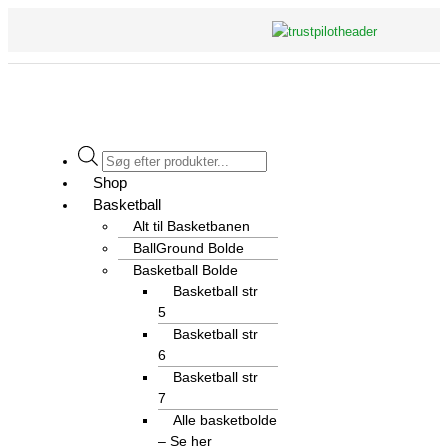
Gå
til
indholdet
Flyout
Products
Menu
search
Shop
Basketball
Alt til Basketbanen
BallGround Bolde
Basketball Bolde
Basketball str
5
Basketball str
6
Basketball str
7
Alle basketbolde
– Se her