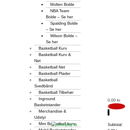
Molten Bolde
NBA Team
Bolde – Se her
Spalding Bolde
– Se her
Wilson Bolde –
Se her
Basketball Kurv
Basketball Kurv &
Net
Basketball Net
Basketball Plader
Basketball
Svedbånd
Basketball Tilbehør
Inground
0,00
kr.
Basketstander
0
Merchandise &
Udstyr
0
Mini Basketball kurv
Subtotal:
Mobil Basketstander