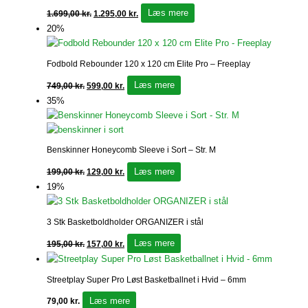
Læs mere
1.699,00
kr.
1.295,00
kr.
20%
Fodbold Rebounder 120 x 120 cm Elite Pro – Freeplay
Læs mere
749,00
kr.
599,00
kr.
35%
Benskinner Honeycomb Sleeve i Sort – Str. M
Læs mere
199,00
kr.
129,00
kr.
19%
3 Stk Basketboldholder ORGANIZER i stål
Læs mere
195,00
kr.
157,00
kr.
Streetplay Super Pro Løst Basketballnet i Hvid – 6mm
Læs mere
79,00
kr.