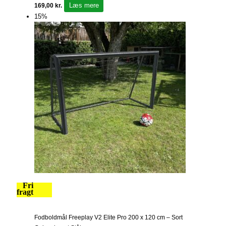
Læs mere
169,00
kr.
15%
Fri
fragt
Fodboldmål Freeplay V2 Elite Pro 200 x 120 cm – Sort