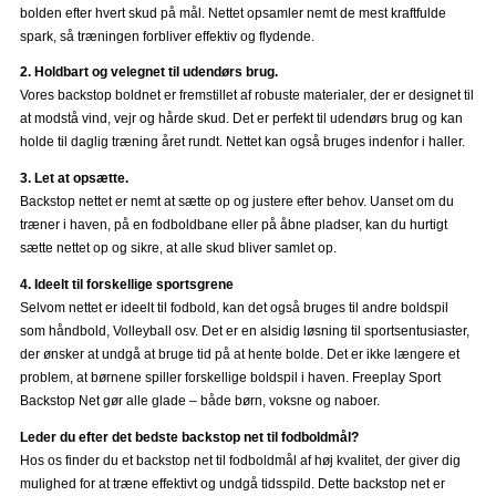
bolden efter hvert skud på mål. Nettet opsamler nemt de mest kraftfulde
spark, så træningen forbliver effektiv og flydende.
2. Holdbart og velegnet til udendørs brug.
Vores backstop boldnet er fremstillet af robuste materialer, der er designet til
at modstå vind, vejr og hårde skud. Det er perfekt til udendørs brug og kan
holde til daglig træning året rundt. Nettet kan også bruges indenfor i haller.
3. Let at opsætte.
Backstop nettet er nemt at sætte op og justere efter behov. Uanset om du
træner i haven, på en fodboldbane eller på åbne pladser, kan du hurtigt
sætte nettet op og sikre, at alle skud bliver samlet op.
4. Ideelt til forskellige sportsgrene
Selvom nettet er ideelt til fodbold, kan det også bruges til andre boldspil
som håndbold, Volleyball osv. Det er en alsidig løsning til sportsentusiaster,
der ønsker at undgå at bruge tid på at hente bolde. Det er ikke længere et
problem, at børnene spiller forskellige boldspil i haven. Freeplay Sport
Backstop Net gør alle glade – både børn, voksne og naboer.
Leder du efter det bedste backstop net til fodboldmål?
Hos os finder du et backstop net til fodboldmål af høj kvalitet, der giver dig
mulighed for at træne effektivt og undgå tidsspild. Dette backstop net er