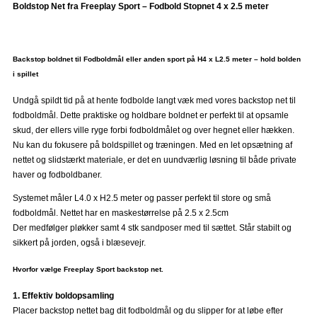
Boldstop Net fra Freeplay Sport – Fodbold Stopnet 4 x 2.5 meter
Backstop boldnet til Fodboldmål eller anden sport på H4 x L2.5 meter – hold bolden
i spillet
Undgå spildt tid på at hente fodbolde langt væk med vores backstop net til
fodboldmål. Dette praktiske og holdbare boldnet er perfekt til at opsamle
skud, der ellers ville ryge forbi fodboldmålet og over hegnet eller hækken.
Nu kan du fokusere på boldspillet og træningen. Med en let opsætning af
nettet og slidstærkt materiale, er det en uundværlig løsning til både private
haver og fodboldbaner.
Systemet måler L4.0 x H2.5 meter og passer perfekt til store og små
fodboldmål. Nettet har en maskestørrelse på 2.5 x 2.5cm
Der medfølger pløkker samt 4 stk sandposer med til sættet. Står stabilt og
sikkert på jorden, også i blæsevejr.
Hvorfor vælge Freeplay Sport backstop net.
1. Effektiv boldopsamling
Placer backstop nettet bag dit fodboldmål og du slipper for at løbe efter