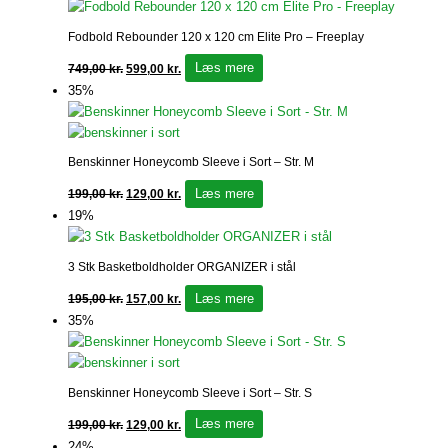
Fodbold Rebounder 120 x 120 cm Elite Pro – Freeplay
Læs mere
749,00
kr.
599,00
kr.
35%
Benskinner Honeycomb Sleeve i Sort – Str. M
Læs mere
199,00
kr.
129,00
kr.
19%
3 Stk Basketboldholder ORGANIZER i stål
Læs mere
195,00
kr.
157,00
kr.
35%
Benskinner Honeycomb Sleeve i Sort – Str. S
Læs mere
199,00
kr.
129,00
kr.
24%