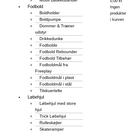
0,00
kr.
Fodbold
Ingen
Boldholder
produkter
Boldpumpe
i kurven
Dommer & Træner
udstyr
Drikkedunke
Fodbolde
Fodbold Rebounder
Fodbold Tilbehør
Fodboldmål fra
Freeplay
Fodboldmål i plast
Fodboldmål i stål
Tilskuertelte
Løbehjul
Løbehjul med store
hjul
Trick Løbehjul
Rulleskøjter
Skateramper