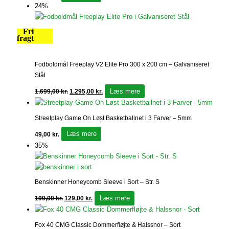
24%
Fri
fragt
Fodboldmål Freeplay V2 Elite Pro 300 x 200 cm – Galvaniseret
Stål
Læs mere
1.699,00
kr.
1.295,00
kr.
Streetplay Game On Løst Basketballnet i 3 Farver – 5mm
Læs mere
49,00
kr.
35%
Benskinner Honeycomb Sleeve i Sort – Str. S
Læs mere
199,00
kr.
129,00
kr.
Fox 40 CMG Classic Dommerfløjte & Halssnor – Sort