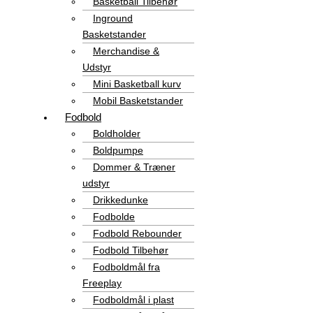
Basketball Tilbehør
Inground
Basketstander
Merchandise &
Udstyr
Mini Basketball kurv
Mobil Basketstander
Fodbold
Boldholder
Boldpumpe
Dommer & Træner
udstyr
Drikkedunke
Fodbolde
Fodbold Rebounder
Fodbold Tilbehør
Fodboldmål fra
Freeplay
Fodboldmål i plast