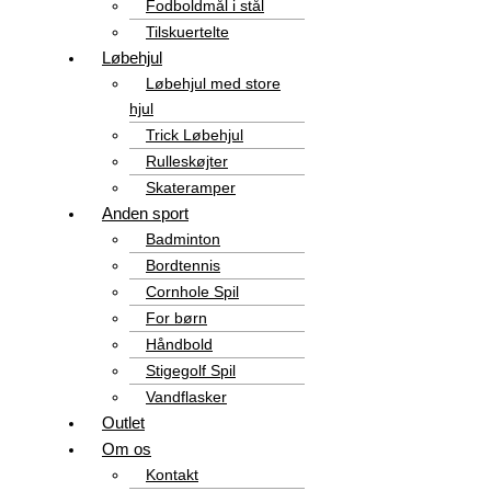
Fodboldmål i stål
Tilskuertelte
Løbehjul
Løbehjul med store
hjul
Trick Løbehjul
Rulleskøjter
Skateramper
Anden sport
Badminton
Bordtennis
Cornhole Spil
For børn
Håndbold
Stigegolf Spil
Vandflasker
Outlet
Om os
Kontakt