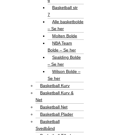
6
Basketball str
7
Alle basketbolde
– Se her
Molten Bolde
NBA Team
Bolde – Se her
Spalding Bolde
– Se her
Wilson Bolde –
Se her
Basketball Kurv
Basketball Kurv &
Net
Basketball Net
Basketball Plader
Basketball
Svedbånd