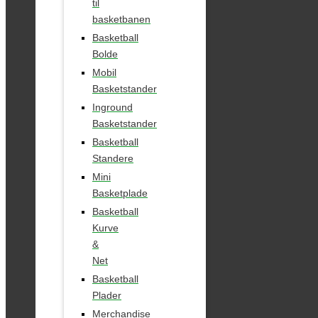
til
basketbanen
Basketball
Bolde
Mobil
Basketstander
Inground
Basketstander
Basketball
Standere
Mini
Basketplade
Basketball
Kurve
&
Net
Basketball
Plader
Merchandise