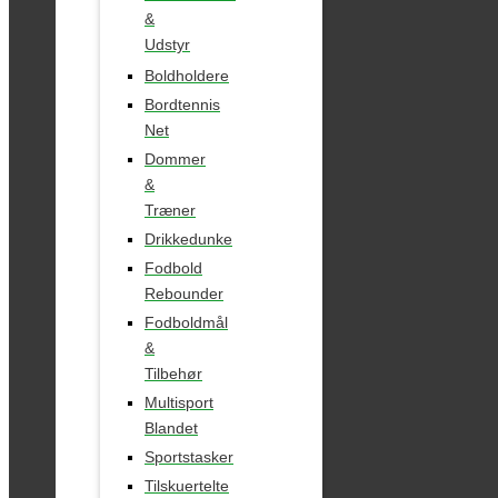
&
Udstyr
Boldholdere
Bordtennis
Net
Dommer
&
Træner
Drikkedunke
Fodbold
Rebounder
Fodboldmål
&
Tilbehør
Multisport
Blandet
Sportstasker
Tilskuertelte